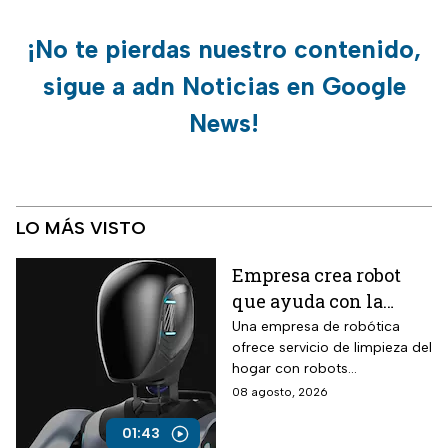
¡No te pierdas nuestro contenido,
sigue a adn Noticias en Google
News!
LO MÁS VISTO
Empresa crea robot
que ayuda con la
limpieza del hogar
Una empresa de robótica
ofrece servicio de limpieza del
hogar con robots
humanoides por 30 dólares la
08 agosto, 2026
hora.
01:43