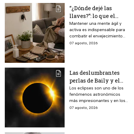
“¿Dónde dejé las
llaves?”: lo que el
INAPAM advierte
Mantener una mente ágil y
activa es indispensable para
sobre los 3 olvidos
combatir el envejecimiento
comunes que no
natural del cerebro.
07 agosto, 2026
debes ignorar en la
vejez
Las deslumbrantes
perlas de Baily y el
anillo de diamantes
Los eclipses son uno de los
fenómenos astronómicos
que se verán en el
más impresionantes y en los
eclipse solar total
próximos días habrá un
07 agosto, 2026
eclipse solar y hay dos
momentos clave que no te
puedes perder.