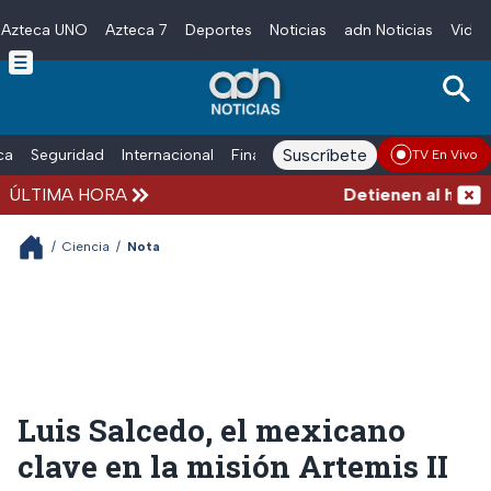
Azteca UNO
Azteca 7
Deportes
Noticias
adn Noticias
Video
Skip to main content
Suscríbete
ica
Seguridad
Internacional
Finanzas
adn Noticias Radio
Esp
TV En Vivo
ÚLTIMA HORA
Detienen al hombre 
/
Ciencia
/
Nota
Luis Salcedo, el mexicano
clave en la misión Artemis II