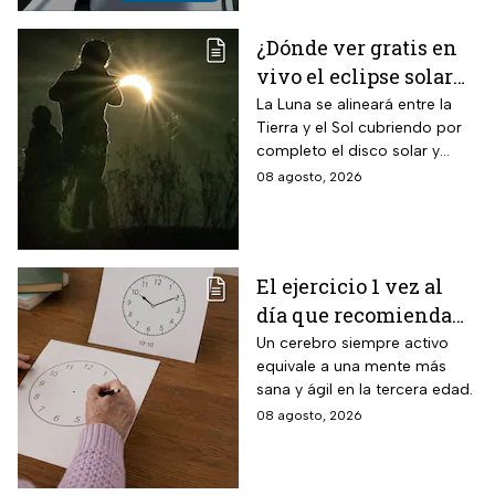
¿Dónde ver gratis en
vivo el eclipse solar
en México?
La Luna se alineará entre la
Tierra y el Sol cubriendo por
completo el disco solar y
generará oscuridad diurna, un
08 agosto, 2026
fenómeno astronómico
imperdible.
El ejercicio 1 vez al
día que recomienda
INAPAM para adultos
Un cerebro siempre activo
equivale a una mente más
mayores para mejorar
sana y ágil en la tercera edad.
la percepción motora
08 agosto, 2026
y la capacidad de
espacio visual