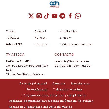
Cuenta de X / Twitter (se abre en una nuev
Cuenta de Instagram (se abre en una n
Cuenta de TikTok (se abre en una
Cuenta de YouTube (se abre 
Cuenta de Telegram (se a
Cuenta de Facebook 
Cuenta de Whats
En vivo
Azteca 7
adn Noticias
TV Azteca
Noticias
a más +
Azteca UNO
Deportes
TV Azteca Internacional
TV AZTECA
CONTACTO
Periférico Sur 4121,
contacto@tvazteca.com
Col. Fuentes Del Pedregal, C.P.
55 1720 1313
|
Conmutador
14140,
Ciudad De México, México.
Aviso de privacidad
Derechos
Inversionistas
Promo Espacio
Trabaja con nosotros
Programa de ética, integridad y cumplimiento
Defensor de Audiencias y Código de Ética de Televisión
Azteca III y Televisora del Valle de México