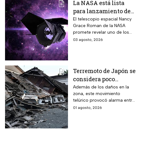
La NASA está lista
para lanzamiento del
telescopio espacial
El telescopio espacial Nancy
Grace Roman de la NASA
Nancy Grace Roman
promete revelar uno de los
misterios más grandes del
03 agosto, 2026
Universo.
Terremoto de Japón se
considera poco
común; así lo
Además de los daños en la
zona, este movimiento
explican los expertos
telúrico provocó alarma entre
la comunidad científica
01 agosto, 2026