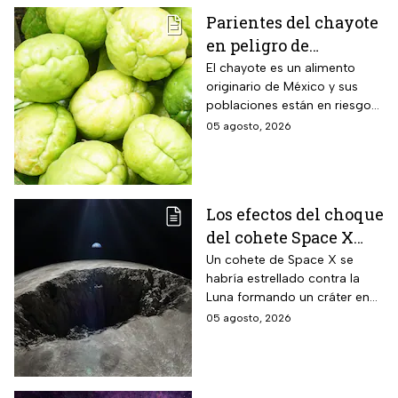
Parientes del chayote
en peligro de
extinción, advierte
El chayote es un alimento
originario de México y sus
Instituto de Ecología
poblaciones están en riesgo
de desaparecer a corto plazo
05 agosto, 2026
de acuerdo con el Instituto de
Ecología.
Los efectos del choque
del cohete Space X
contra la Luna
Un cohete de Space X se
habría estrellado contra la
Luna formando un cráter en
nuestro satélite natural, ¿qué
05 agosto, 2026
consecuencias tendrá? Aquí
te contamos.