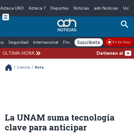
Azteca UNO
Azteca 7
Deportes
Noticias
adn Noticias
Video
Skip to main content
Suscríbete
ica
Seguridad
Internacional
Finanzas
adn Noticias Radio
Esp
TV En Vivo
ÚLTIMA HORA
Detienen al exgobe
/
Ciencia
/
Nota
La UNAM suma tecnología
clave para anticipar