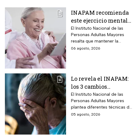
INAPAM recomienda
este ejercicio mental
para adultos mayores
El Instituto Nacional de las
Personas Adultas Mayores
5 veces a la semana
resalta que mantener la
durante 3 meses para
disciplina es la clave para
06 agosto, 2026
mejorar la atención
alcanzar los resultados
deseados.
Lo revela el INAPAM:
los 3 cambios
silenciosos que sufre
El Instituto Nacional de las
Personas Adultas Mayores
tu cerebro de forma
plantea diferentes técnicas de
natural al envejecer
estimulación mental para
05 agosto, 2026
mitigar los fallos de atención
y olvidos cotidianos.