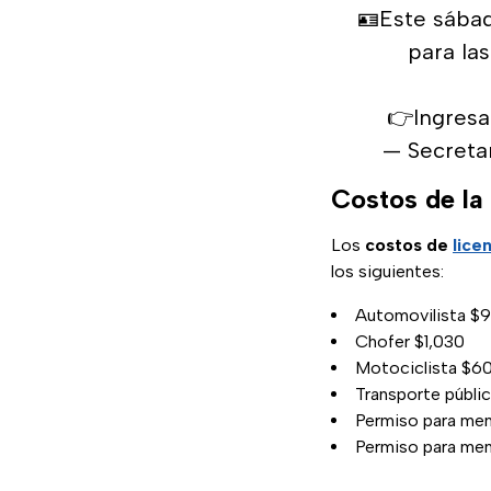
🪪Este sábad
para las
👉Ingresa
— Secreta
Costos de la 
Los
costos de
lice
los siguientes:
Automovilista $9
Chofer $1,030
Motociclista $6
Transporte públic
Permiso para me
Permiso para meno