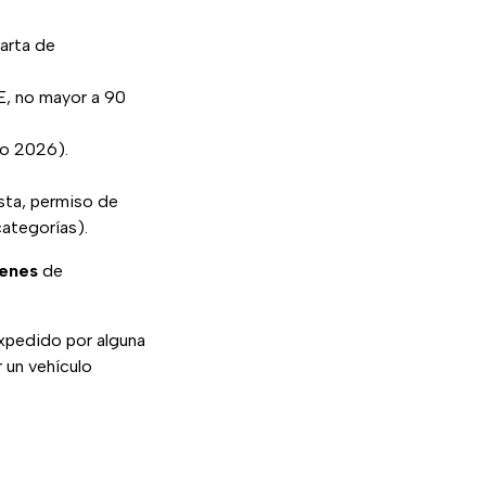
carta de
E, no mayor a 90
ño 2026).
ista, permiso de
categorías).
menes
de
pedido por alguna
 un vehículo