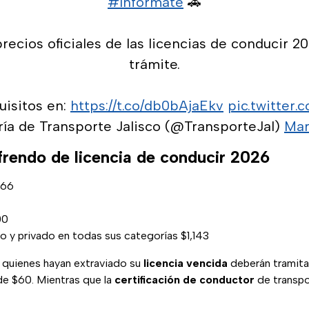
#Infórmate
🚗
recios oficiales de las licencias de conducir 20
trámite.
uisitos en:
https://t.co/db0bAjaEkv
pic.twitter.
ría de Transporte Jalisco (@TransporteJal)
Mar
frendo de licencia de conducir 2026
766
00
o y privado en todas sus categorías $1,143
 quienes hayan extraviado su
licencia vencida
deberán tramitar
de $60. Mientras que la
certificación de conductor
de transpo