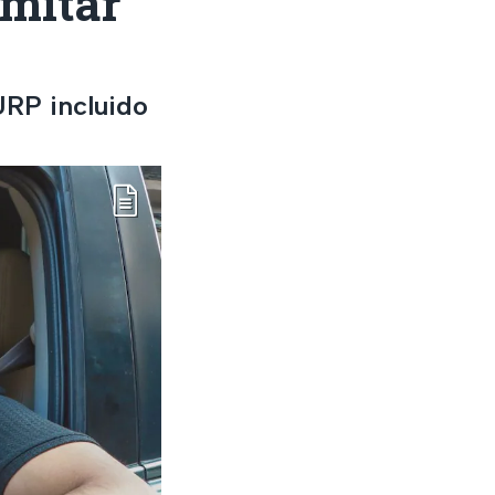
amitar
URP incluido