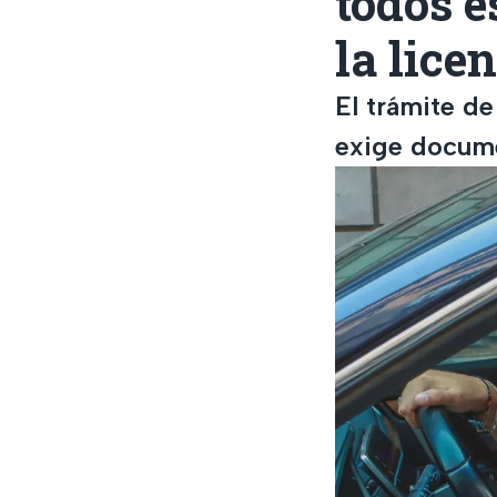
todos e
la lice
El trámite d
exige docume