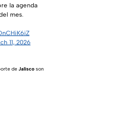
bre la agenda
 del mes.
oDnCHiK6iZ
ch 11, 2026
sporte de
Jalisco
son