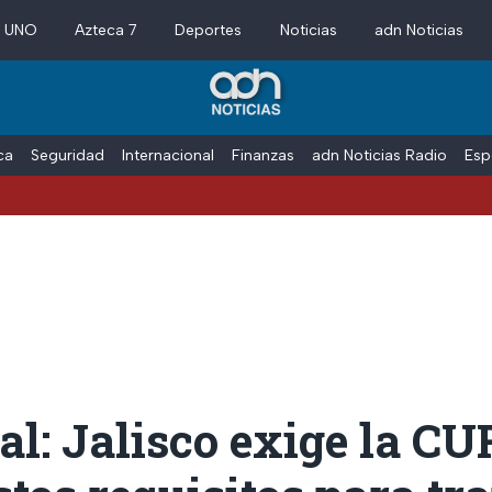
a UNO
Azteca 7
Deportes
Noticias
adn Noticias
ica
Seguridad
Internacional
Finanzas
adn Noticias Radio
Esp
ial: Jalisco exige la C