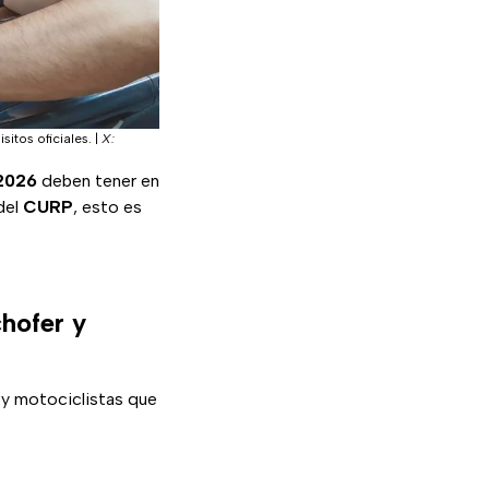
itos oficiales.
|
X:
2026
deben tener en
del
CURP
, esto es
chofer y
s y motociclistas que