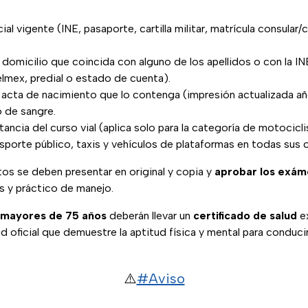
cial vigente (INE, pasaporte, cartilla militar, matrícula consular/
omicilio que coincida con alguno de los apellidos o con la IN
lmex, predial o estado de cuenta).
 acta de nacimiento que lo contenga (impresión actualizada a
o de sangre.
tancia del curso vial (aplica solo para la categoría de motocicl
porte público, taxis y vehículos de plataformas en todas sus 
s se deben presentar en original y copia y
aprobar los exá
s y práctico de manejo.
mayores de 75 años
deberán llevar un
certificado de salud
ex
 oficial que demuestre la aptitud física y mental para conducir
⚠️
#Aviso