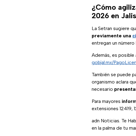
¿Cómo agiliza
2026 en Jali
La Setran sugiere qu
previamente una
c
entregan un número l
Además, es posible a
gobjal.mx/PagoLicen
También se puede pa
organismo aclara que
necesario
presenta
Para mayores
infor
extensiones 12419, 1
adn Noticias. Te Ha
en la palma de tu ma