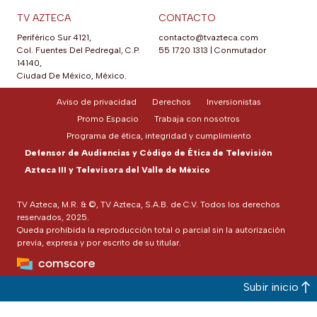
TV AZTECA
CONTACTO
Periférico Sur 4121,
contacto@tvazteca.com
Col. Fuentes Del Pedregal, C.P.
55 1720 1313
|
Conmutador
14140,
Ciudad De México, México.
Aviso de privacidad
Derechos
Inversionistas
Promo Espacio
Trabaja con nosotros
Programa de ética, integridad y cumplimiento
Defensor de Audiencias y Código de Ética de Televisión
Azteca III y Televisora del Valle de México
TV Azteca, M.R. & ©, TV Azteca, S.A.B. de C.V. Todos los derechos
reservados, 2025.
Queda prohibida la reproducción total o parcial sin la autorización
previa, expresa y por escrito de su titular.
Subir inicio