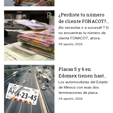
medida aplica a un grupo de
de hasta $2,346 pesos
conductores que todavía
¿Perdiste tu número
deben completar el cambio.
de cliente FONACOT?
Así puedes
¡No necesitas ir a sucursal! ? Si
no encuentras tu número de
recuperarlo y
cliente FONACOT, ahora
consultar tu crédito
puedes recuperarlo y
05 agosto, 2026
2026
consultar tu crédito
fácilmente.
Placas 5 y 6 en
Edomex tienen hasta
el 31 de agosto 2026
Los automovilistas del Estado
de México con esas dos
para realizar la
terminaciones de placa
verificación
enfrentan el cierre de su
04 agosto, 2026
vehicular o recibirán
periodo este mes. Quien no
esta multa
cumpla con la revisión de