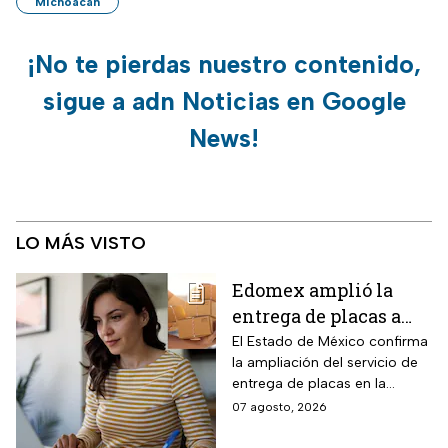
Michoacán
¡No te pierdas nuestro contenido,
sigue a adn Noticias en Google
News!
LO MÁS VISTO
Edomex amplió la
entrega de placas a
domicilio a todo el
El Estado de México confirma
la ampliación del servicio de
estado: los tres pasos
entrega de placas en la
para reemplacar en
puerta del domicilio,
07 agosto, 2026
línea antes del 31 de
disponible ahora en toda la
agosto y evitar multas
zona metropolitana. La