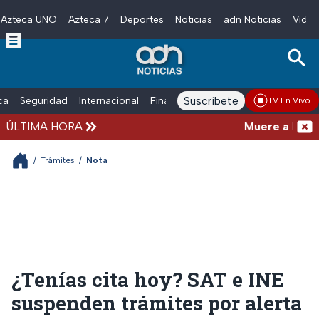
Azteca UNO
Azteca 7
Deportes
Noticias
adn Noticias
Video
Skip to main content
Suscríbete
ica
Seguridad
Internacional
Finanzas
adn Noticias Radio
Esp
TV En Vivo
ÚLTIMA HORA
Muere a los 68 
/
Trámites
/
Nota
¿Tenías cita hoy? SAT e INE
suspenden trámites por alerta