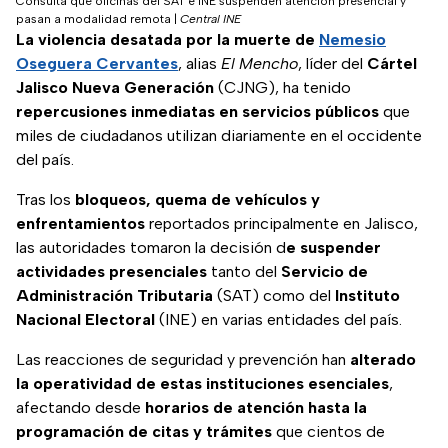
Consulta qué oficinas del SAT e INE suspenden atención presencial y
pasan a modalidad remota
|
Central INE
La violencia desatada por la muerte de
Nemesio
Oseguera Cervantes
, alias
El Mencho
, líder del
Cártel
Jalisco Nueva Generación
(CJNG), ha tenido
repercusiones inmediatas en servicios públicos
que
miles de ciudadanos utilizan diariamente en el occidente
del país.
Tras los
bloqueos, quema de vehículos y
enfrentamientos
reportados principalmente en Jalisco,
las autoridades tomaron la decisión d
e suspender
actividades presenciales
tanto del
Servicio de
Administración Tributaria
(SAT) como del
Instituto
Nacional Electoral
(INE) en varias entidades del país.
Las reacciones de seguridad y prevención han
alterado
la operatividad de estas instituciones esenciales
,
afectando desde
horarios de atención hasta la
programación de citas y trámites
que cientos de