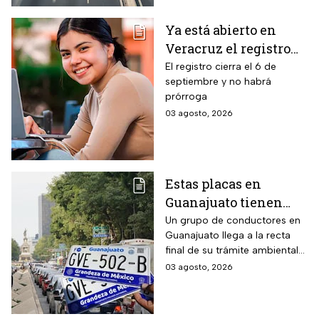
emisiones antes de que
acabe agosto pagará una
Ya está abierto en
sanción de miles de pesos.
Veracruz el registro
para becas de hasta
El registro cierra el 6 de
septiembre y no habrá
$3,000 pesos para
prórroga
estudiantes de todos
03 agosto, 2026
los niveles: fecha
límite y requisitos
para aplicar
Estas placas en
Guanajuato tienen
hasta el 31 de agosto
Un grupo de conductores en
Guanajuato llega a la recta
2026 para realizar la
final de su trámite ambiental
verificación
semestral. El descuido cuesta
03 agosto, 2026
vehicular o habrá
más de dos mil pesos y
multas de más de
compromete la circulación
legal del vehículo.
$2,000