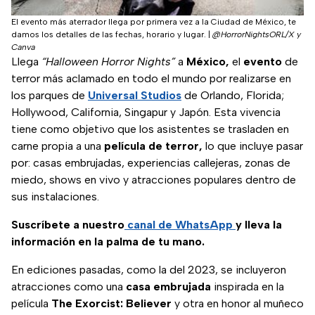
El evento más aterrador llega por primera vez a la Ciudad de México, te
damos los detalles de las fechas, horario y lugar.
|
@HorrorNightsORL/X y
Canva
Llega
“Halloween Horror Nights”
a
México,
el
evento
de
terror más aclamado en todo el mundo por realizarse en
los parques de
Universal Studios
de Orlando, Florida;
Hollywood, California, Singapur y Japón. Esta vivencia
tiene como objetivo que los asistentes se trasladen en
carne propia a una
película de terror,
lo que incluye pasar
por: casas embrujadas, experiencias callejeras, zonas de
miedo, shows en vivo y atracciones populares dentro de
sus instalaciones.
Suscríbete a nuestro
canal de WhatsApp
y lleva la
información en la palma de tu mano.
En ediciones pasadas, como la del 2023, se incluyeron
atracciones como una
casa embrujada
inspirada en la
película
The Exorcist: Believer
y otra en honor al muñeco