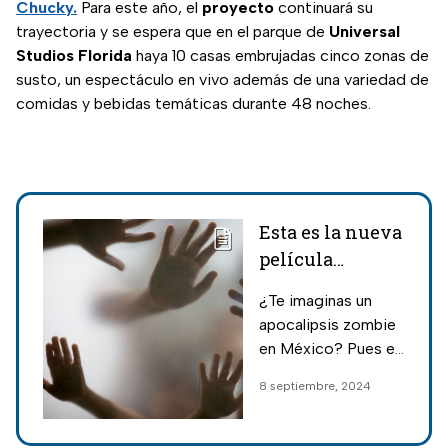
Chucky.
Para este año, el
proyecto
continuará su
trayectoria y se espera que en el parque de
Universal
Studios Florida
haya 10 casas embrujadas cinco zonas de
susto, un espectáculo en vivo además de una variedad de
comidas y bebidas temáticas durante 48 noches.
Esta es la nueva
película
mexicana de
¿Te imaginas un
terror de
apocalipsis zombie
zombies
en México? Pues el
director Isaac
8 septiembre, 2024
Ezban lanzará una
película de zombies
situada en el país;