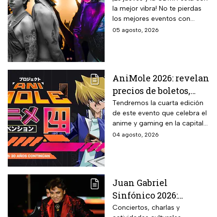
la mejor vibra! No te pierdas
jueves 6 de agosto;
los mejores eventos con
sedes, horarios y
artistas de primer nivel.
05 agosto, 2026
precios de boletos
AniMole 2026: revelan
precios de boletos,
fechas y actividades
Tendremos la cuarta edición
de este evento que celebra el
confirmadas
anime y gaming en la capital
del país
04 agosto, 2026
Juan Gabriel
Sinfónico 2026:
¿Cuándo y dónde será
Conciertos, charlas y