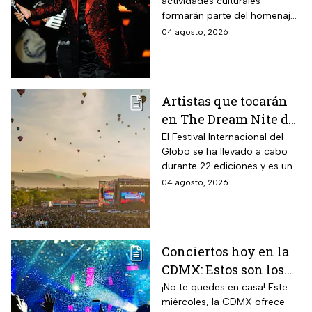
actividades culturales
el aniversario
formarán parte del homenaje
luctuoso del Divo de
que recordará el legado del
04 agosto, 2026
Juárez?
“Divo de Juárez”. Conoce las
fechas, sedes y cómo asistir a
este evento gratuito.
Artistas que tocarán
en The Dream Nite del
Festival
El Festival Internacional del
Globo se ha llevado a cabo
Internacional del
durante 22 ediciones y es uno
Globo 2026
de los espectáculos masivos
04 agosto, 2026
más destacados del país.
Conciertos hoy en la
CDMX: Estos son los
mejores planes
¡No te quedes en casa! Este
miércoles, la CDMX ofrece
musicales para este