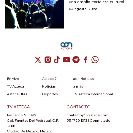
una amplia cartelera cultural
miércoles 5 de agosto
para todos los gustos.
04 agosto, 2026
Cuenta de X / Twitter (se abre en una nuev
Cuenta de Instagram (se abre en una n
Cuenta de TikTok (se abre en una
Cuenta de YouTube (se abre 
Cuenta de Telegram (se a
Cuenta de Facebook 
Cuenta de Whats
En vivo
Azteca 7
adn Noticias
TV Azteca
Noticias
a más +
Azteca UNO
Deportes
TV Azteca Internacional
TV AZTECA
CONTACTO
Periférico Sur 4121,
contacto@tvazteca.com
Col. Fuentes Del Pedregal, C.P.
55 1720 1313
|
Conmutador
14140,
Ciudad De México, México.