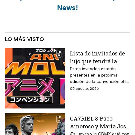
News!
LO MÁS VISTO
Lista de invitados de
lujo que tendrá la
Animole 2026
Estos invitados estarán
presentes en la próxima
edición de la convención el 12
y 13 de septiembre
05 agosto, 2026
CA7RIEL & Paco
Amoroso y María José
prenden la CDMX este
¡Es jueves y la CDMX está con