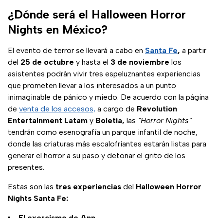
te contamos de
¿Dónde será el Halloween Horror
qué trata.
Nights en México?
El evento de terror se llevará a cabo en
Santa Fe
,
a partir
del
25 de octubre
y hasta el
3 de noviembre
los
asistentes podrán vivir tres espeluznantes experiencias
que prometen llevar a los interesados a un punto
inimaginable de pánico y miedo. De acuerdo con la página
de
venta de los accesos,
a cargo de
Revolution
Entertainment Latam
y
Boletia,
las
“Horror Nights”
tendrán como esenografía un parque infantil de noche,
donde las criaturas más escalofriantes estarán listas para
generar el horror a su paso y detonar el grito de los
presentes.
Estas son las
tres experiencias
del
Halloween Horror
Nights Santa Fe:
El exorcismo de Ann.