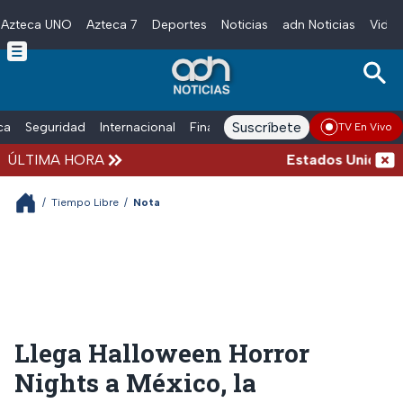
Azteca UNO
Azteca 7
Deportes
Noticias
adn Noticias
Video
Skip to main content
Suscríbete
ica
Seguridad
Internacional
Finanzas
adn Noticias Radio
Esp
TV En Vivo
ÚLTIMA HORA
Estados Unidos susp
/
Tiempo Libre
/
Nota
Llega Halloween Horror
Nights a México, la