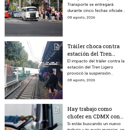
Transporte se entregará
si te atrasaste
durante cinco fechas oficiales
en la CDMX; estos son los
08 agosto, 2026
requisitos
Tráiler choca contra
estación del Tren
Ligero en CDMX
El impacto del tráiler contra la
estación del Tren Ligero
provocó la suspensión
momentánea del servicio
08 agosto, 2026
Hay trabajo como
chofer en CDMX con
sueldo de 13 mil 500
Si estás buscando un nuevo
trabajo y te gusta manejar, en