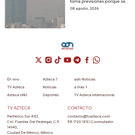
toma previsiones porque se
detectaron partículas
08 agosto, 2026
contaminantes en el
ambiente.
Cuenta de X / Twitter (se abre en una nuev
Cuenta de Instagram (se abre en una n
Cuenta de TikTok (se abre en una
Cuenta de YouTube (se abre 
Cuenta de Telegram (se a
Cuenta de Facebook 
Cuenta de Whats
En vivo
Azteca 7
adn Noticias
TV Azteca
Noticias
a más +
Azteca UNO
Deportes
TV Azteca Internacional
TV AZTECA
CONTACTO
Periférico Sur 4121,
contacto@tvazteca.com
Col. Fuentes Del Pedregal, C.P.
55 1720 1313
|
Conmutador
14140,
Ciudad De México, México.