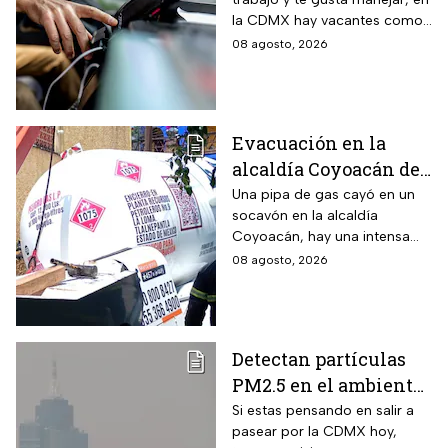
pesos; requisitos para
la CDMX hay vacantes como
aplicar
chofer y aquí te decimos
08 agosto, 2026
cuáles son los requisitos y
cómo puedes aplicar.
Evacuación en la
alcaldía Coyoacán de
CDMX tras caída de
Una pipa de gas cayó en un
socavón en la alcaldía
una pipa en un
Coyoacán, hay una intensa
socavón
movilización de servicios de
08 agosto, 2026
emergencia en al zona.
Detectan partículas
PM2.5 en el ambiente;
así esta la calidad del
Si estas pensando en salir a
pasear por la CDMX hoy,
aire hoy en la CDMX