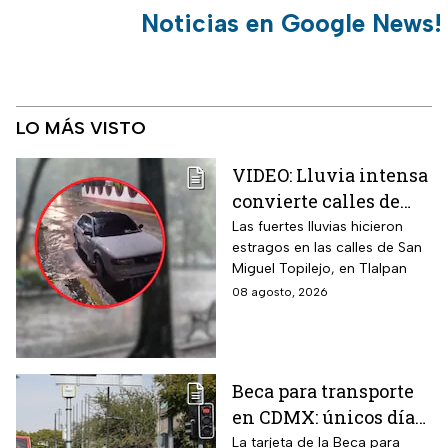
Noticias en Google News!
LO MÁS VISTO
VIDEO: Lluvia intensa
convierte calles de
Tlalpan en ríos
Las fuertes lluvias hicieron
estragos en las calles de San
Miguel Topilejo, en Tlalpan
08 agosto, 2026
Beca para transporte
en CDMX: únicos días
para recoger la tarjeta
La tarjeta de la Beca para