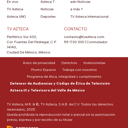
En vivo
Azteca 7
adn Noticias
TV Azteca
Noticias
a más +
Azteca UNO
Deportes
TV Azteca Internacional
TV AZTECA
CONTACTO
Periférico Sur 4121,
contacto@tvazteca.com
Col. Fuentes Del Pedregal, C.P.
55 1720 1313
|
Conmutador
14140,
Ciudad De México, México.
Aviso de privacidad
Derechos
Inversionistas
Promo Espacio
Trabaja con nosotros
Programa de ética, integridad y cumplimiento
Defensor de Audiencias y Código de Ética de Televisión
Azteca III y Televisora del Valle de México
TV Azteca, M.R. & ©, TV Azteca, S.A.B. de C.V. Todos los derechos
reservados, 2025.
Queda prohibida la reproducción total o parcial sin la autorización
previa, expresa y por escrito de su titular.