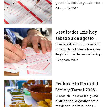
guarda tu boleto y revisa los
de la Lotería Nacional
resultados conforme avance
09 agosto, 2026
el día para saber si alguno de
tus números salió ganador.
Resultados Tris hoy
sábado 8 de agosto
2026: consulta los
Si este sábado compraste un
boleto de la Lotería Nacional,
números ganadores
llegó la hora de revisarlo. Aquí
de la Lotería Nacional
te contamos los resultados
09 agosto, 2026
del Tris de hoy 8 de agosto.
Fecha de la Feria del
Mole y Tamal 2026
para que deleites tu
Si eres de los que les gusta
disfrutar de la gastronomía
paladar
mexicana, no te puedes