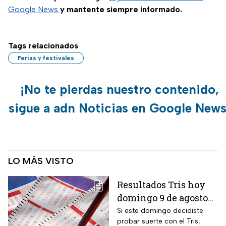
Google News
y mantente siempre informado.
Tags relacionados
Ferias y festivales
¡No te pierdas nuestro contenido,
sigue a adn Noticias en Google News
LO MÁS VISTO
Resultados Tris hoy
domingo 9 de agosto
2026: consulta los
Si este domingo decidiste
probar suerte con el Tris,
números ganadores