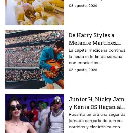
perder la Feria del Mole y
08 agosto, 2026
Tamal 2026 para que
consientas a tu estómago.
De Harry Styles a
Melanie Martinez:
Estos son los mejores
La capital mexicana continúa
la fiesta este fin de semana
conciertos hoy 8 de
con conciertos
agosto
internacionales y obras de
08 agosto, 2026
teatro imperdibles. Checa
horarios y precios.
Junior H, Nicky Jam
y Kenia OS llegan al
Baja Beach Fest 2026:
Rosarito tendrá una segunda
jornada cargada de perreo,
Estos son los horarios
corridos y electrónica con
del sábado