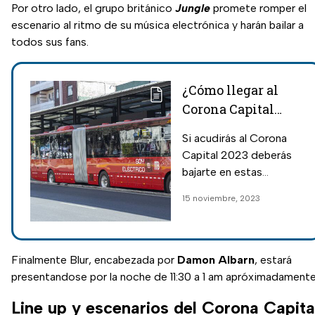
Por otro lado, el grupo británico
Jungle
promete romper el
escenario al ritmo de su música electrónica y harán bailar a
todos sus fans.
¿Cómo llegar al
Corona Capital
2023 en transporte
Si acudirás al Corona
público como
Capital 2023 deberás
Metro CDMX,
bajarte en estas
Metrobús o camión
estaciones del Metro
15 noviembre, 2023
RTP?
CDMX, Metrobús y
Trolebús; conoce las
líneas que deberás
utilizar.
Finalmente Blur, encabezada por
Damon Albarn
, estará
presentandose por la noche de 11:30 a 1 am apróximadamente
Line up y escenarios del Corona Capita