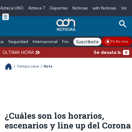
Azteca UNO
Azteca 7
Deportes
Noticias
adn Noticias
Video
Skip to main content
Suscríbete
ica
Seguridad
Internacional
Finanzas
adn Noticias Radio
Esp
TV En Vivo
ÚLTIMA HORA
Se desata balacera af
/
Tiempo Libre
/
Nota
¿Cuáles son los horarios,
escenarios y line up del Corona