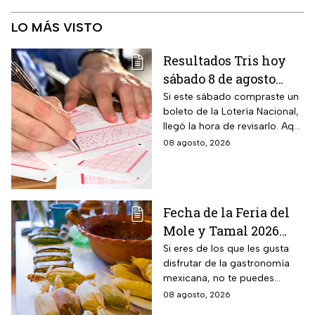
LO MÁS VISTO
Resultados Tris hoy
sábado 8 de agosto
2026: consulta los
Si este sábado compraste un
boleto de la Lotería Nacional,
números ganadores
llegó la hora de revisarlo. Aquí
de la Lotería Nacional
te contamos los resultados
08 agosto, 2026
del Tris de hoy 8 de agosto.
Fecha de la Feria del
Mole y Tamal 2026
para que deleites tu
Si eres de los que les gusta
disfrutar de la gastronomía
paladar
mexicana, no te puedes
perder la Feria del Mole y
08 agosto, 2026
Tamal 2026 para que