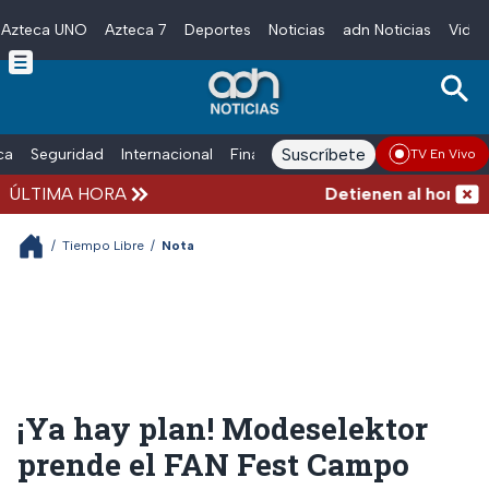
Azteca UNO
Azteca 7
Deportes
Noticias
adn Noticias
Video
Skip to main content
Suscríbete
ica
Seguridad
Internacional
Finanzas
adn Noticias Radio
Esp
TV En Vivo
ÚLTIMA HORA
Detienen al hombre qu
/
Tiempo Libre
/
Nota
¡Ya hay plan! Modeselektor
prende el FAN Fest Campo