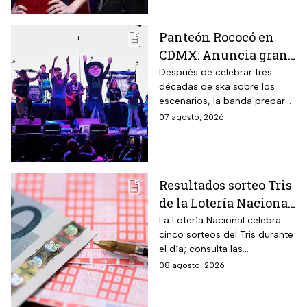
mañana.
Panteón Rococó en
CDMX: Anuncia gran
cierre de gira en el
Después de celebrar tres
décadas de ska sobre los
Estadio GNP
escenarios, la banda prepara
una última gran fiesta de su
07 agosto, 2026
gira Generación 95; habrá
diferentes preventas para
conseguir boletos.
Resultados sorteo Tris
de la Lotería Nacional
hoy viernes 7 de
La Lotería Nacional celebra
cinco sorteos del Tris durante
agosto 2026: Consulta
el día; consulta las
los números
combinaciones ganadoras y
08 agosto, 2026
ganadores
descubre si la suerte estuvo
de tu lado.