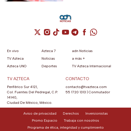
Cuenta de X / Twitter (se abre en una nuev
Cuenta de Instagram (se abre en una n
Cuenta de TikTok (se abre en una
Cuenta de YouTube (se abre 
Cuenta de Telegram (se a
Cuenta de Facebook 
Cuenta de Whats
En vivo
Azteca 7
adn Noticias
TV Azteca
Noticias
a más +
Azteca UNO
Deportes
TV Azteca Internacional
TV AZTECA
CONTACTO
Periférico Sur 4121,
contacto@tvazteca.com
Col. Fuentes Del Pedregal, C.P.
55 1720 1313
|
Conmutador
14140,
Ciudad De México, México.
Aviso de privacidad
Derechos
Inversionistas
Promo Espacio
Trabaja con nosotros
Programa de ética, integridad y cumplimiento