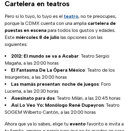
Cartelera en teatros
Pero si lo tuyo, lo tuyo es el
teatro
, no te preocupes,
porque la CDMX cuenta con una amplia
cartelera de
puestas en escena
para todos los gustos y edades.
Este
miércoles 8 de julio
las opciones con las
siguientes:
2012: El mundo se va a Acabar
: Teatro Sergio
Magaña, a las 20:00 horas
El Fantasma De La Ópera México
: Teatro de los
Insurgentes, a las 20:00 horas
Las mamás presentan
:
noche de juegos
: Foro
Lucerna, a las 20:30 horas
Asesinato para dos
: Teatro Milán, a las 20:45 horas
Así Lo Veo Yo: Monólogo René Dupeyron
: Teatro
SOGEM Wilberto Cantón, a las 20:00 horas
Ahora que ya lo sabes, elige tu
evento
favorito e invita a
tu familia, amigos o pareja para que no te quedes en casa