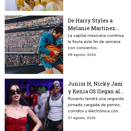
consientas a tu estómago.
De Harry Styles a
Melanie Martinez:
Estos son los mejores
La capital mexicana continúa
la fiesta este fin de semana
conciertos hoy 8 de
con conciertos
agosto
internacionales y obras de
08 agosto, 2026
teatro imperdibles. Checa
horarios y precios.
Junior H, Nicky Jam
y Kenia OS llegan al
Baja Beach Fest 2026:
Rosarito tendrá una segunda
jornada cargada de perreo,
Estos son los horarios
corridos y electrónica con
del sábado
Farruko, Jowell y Randy, Zion y
07 agosto, 2026
más; la música seguirá hasta
después de las 2 de la