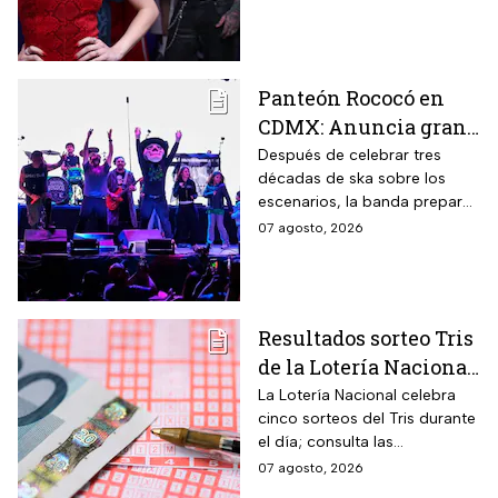
más; la música seguirá hasta
después de las 2 de la
mañana.
Panteón Rococó en
CDMX: Anuncia gran
cierre de gira en el
Después de celebrar tres
décadas de ska sobre los
Estadio GNP
escenarios, la banda prepara
una última gran fiesta de su
07 agosto, 2026
gira Generación 95; habrá
diferentes preventas para
conseguir boletos.
Resultados sorteo Tris
de la Lotería Nacional
hoy viernes 7 de
La Lotería Nacional celebra
cinco sorteos del Tris durante
agosto 2026: Consulta
el día; consulta las
los números
combinaciones ganadoras y
07 agosto, 2026
ganadores
descubre si la suerte estuvo