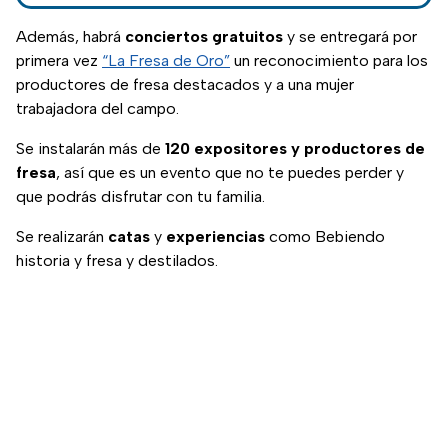
Polonia, Estados
Unidos, Madrid,
Además, habrá
conciertos gratuitos
y se entregará por
Italia y Países Bajos.
primera vez
“La Fresa de Oro”
un reconocimiento para los
productores de fresa destacados y a una mujer
trabajadora del campo.
Se instalarán más de
120 expositores y productores de
fresa
, así que es un evento que no te puedes perder y
que podrás disfrutar con tu familia.
Se realizarán
catas
y
experiencias
como Bebiendo
historia y fresa y destilados.