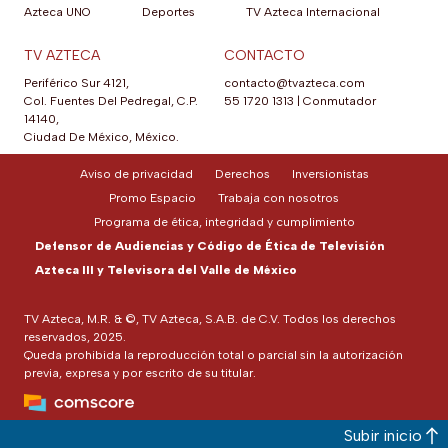
Azteca UNO
Deportes
TV Azteca Internacional
TV AZTECA
CONTACTO
Periférico Sur 4121,
contacto@tvazteca.com
Col. Fuentes Del Pedregal, C.P.
55 1720 1313
|
Conmutador
14140,
Ciudad De México, México.
Aviso de privacidad
Derechos
Inversionistas
Promo Espacio
Trabaja con nosotros
Programa de ética, integridad y cumplimiento
Defensor de Audiencias y Código de Ética de Televisión
Azteca III y Televisora del Valle de México
TV Azteca, M.R. & ©, TV Azteca, S.A.B. de C.V. Todos los derechos
reservados, 2025.
Queda prohibida la reproducción total o parcial sin la autorización
previa, expresa y por escrito de su titular.
Subir inicio