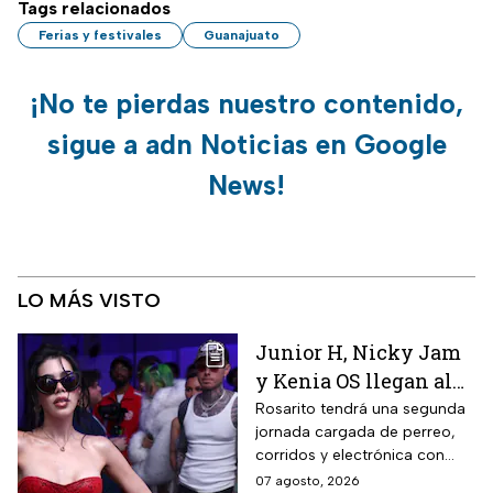
Tags relacionados
Ferias y festivales
Guanajuato
¡No te pierdas nuestro contenido,
sigue a adn Noticias en Google
News!
LO MÁS VISTO
Junior H, Nicky Jam
y Kenia OS llegan al
Baja Beach Fest 2026:
Rosarito tendrá una segunda
jornada cargada de perreo,
Estos son los horarios
corridos y electrónica con
del sábado
Farruko, Jowell y Randy, Zion y
07 agosto, 2026