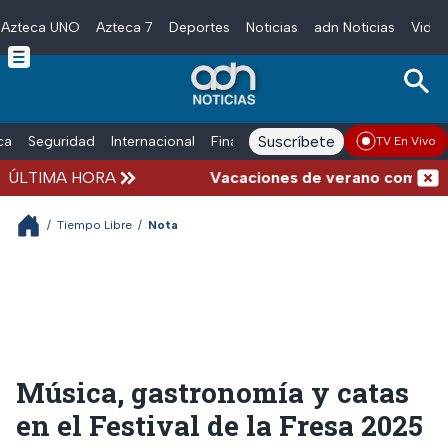
Azteca UNO
Azteca 7
Deportes
Noticias
adn Noticias
Video
Skip to main content
Suscríbete
ica
Seguridad
Internacional
Finanzas
adn Noticias Radio
Esp
TV En Vivo
ÚLTIMA HORA
Vacaciones de verano complicadas:
/
Tiempo Libre
/
Nota
Música, gastronomía y catas
en el Festival de la Fresa 2025