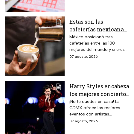
de tu lado.
Estas son las
cafeterías mexicanas
consideradas como las
México posicionó tres
cafeterías entre las 100
mejores del mundo
mejores del mundo y si eres
amante del café tienes que
07 agosto, 2026
visitarlas, aquí te contamos
todo sobre ellas.
Harry Styles encabeza
los mejores conciertos
en la CDMX hoy 7 de
¡No te quedes en casa! La
CDMX ofrece los mejores
agosto
eventos con artistas
internacionales este viernes 7
07 agosto, 2026
de agosto.