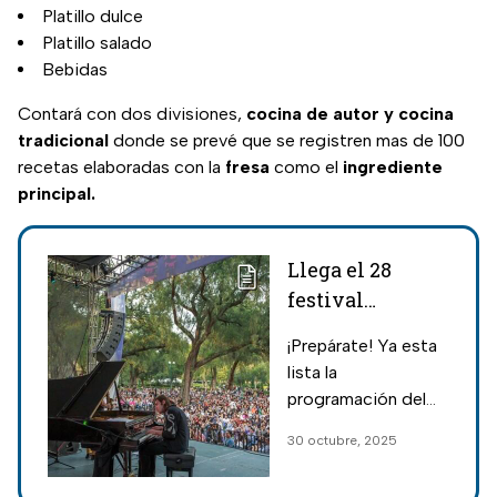
Platillo dulce
Platillo salado
Bebidas
Contará con dos divisiones,
cocina de autor y cocina
tradicional
donde se prevé que se registren mas de 100
recetas elaboradas con la
fresa
como el
ingrediente
principal.
Llega el 28
festival
EuroJazz 2025;
¡Prepárate! Ya esta
fechas y artistas
lista la
programación del
Festival EuroJazz y
30 octubre, 2025
este año habrá
agrupaciones de