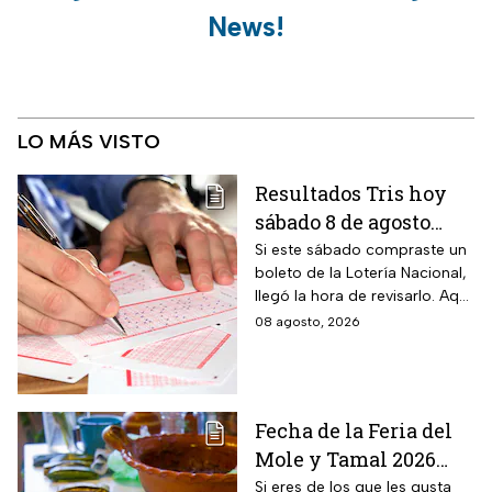
News!
LO MÁS VISTO
Resultados Tris hoy
sábado 8 de agosto
2026: consulta los
Si este sábado compraste un
boleto de la Lotería Nacional,
números ganadores
llegó la hora de revisarlo. Aquí
de la Lotería Nacional
te contamos los resultados
08 agosto, 2026
del Tris de hoy 8 de agosto.
Fecha de la Feria del
Mole y Tamal 2026
para que deleites tu
Si eres de los que les gusta