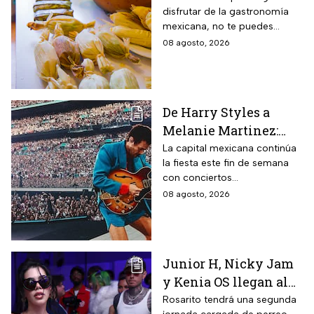
disfrutar de la gastronomía
paladar
mexicana, no te puedes
perder la Feria del Mole y
08 agosto, 2026
Tamal 2026 para que
consientas a tu estómago.
De Harry Styles a
Melanie Martinez:
Estos son los mejores
La capital mexicana continúa
la fiesta este fin de semana
conciertos hoy 8 de
con conciertos
agosto
internacionales y obras de
08 agosto, 2026
teatro imperdibles. Checa
horarios y precios.
Junior H, Nicky Jam
y Kenia OS llegan al
Baja Beach Fest 2026:
Rosarito tendrá una segunda