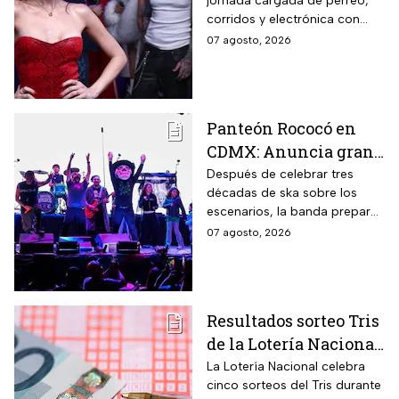
jornada cargada de perreo,
Estos son los horarios
corridos y electrónica con
del sábado
Farruko, Jowell y Randy, Zion y
07 agosto, 2026
más; la música seguirá hasta
después de las 2 de la
mañana.
Panteón Rococó en
CDMX: Anuncia gran
cierre de gira en el
Después de celebrar tres
décadas de ska sobre los
Estadio GNP
escenarios, la banda prepara
una última gran fiesta de su
07 agosto, 2026
gira Generación 95; habrá
diferentes preventas para
conseguir boletos.
Resultados sorteo Tris
de la Lotería Nacional
hoy viernes 7 de
La Lotería Nacional celebra
cinco sorteos del Tris durante
agosto 2026: Consulta