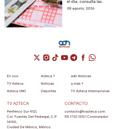
el día; consulta las
los números
combinaciones ganadoras y
08 agosto, 2026
ganadores
descubre si la suerte estuvo
de tu lado.
Cuenta de X / Twitter (se abre en una nuev
Cuenta de Instagram (se abre en una n
Cuenta de TikTok (se abre en una
Cuenta de YouTube (se abre 
Cuenta de Telegram (se a
Cuenta de Facebook 
Cuenta de Whats
En vivo
Azteca 7
adn Noticias
TV Azteca
Noticias
a más +
Azteca UNO
Deportes
TV Azteca Internacional
TV AZTECA
CONTACTO
Periférico Sur 4121,
contacto@tvazteca.com
Col. Fuentes Del Pedregal, C.P.
55 1720 1313
|
Conmutador
14140,
Ciudad De México, México.