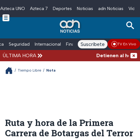
Azteca UNO
Azteca 7
Deportes
Noticias
adn Noticias
Video
Skip to main content
Suscríbete
ica
Seguridad
Internacional
Finanzas
adn Noticias Radio
Esp
TV En Vivo
ÚLTIMA HORA
Detienen al hombre q
/
Tiempo Libre
/
Nota
Ruta y hora de la Primera
Carrera de Botargas del Terror