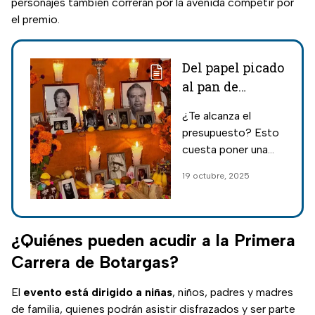
personajes también correrán por la avenida competir por
el premio.
Del papel picado
al pan de
muerto; este es
¿Te alcanza el
el precio real de
presupuesto? Esto
poner la
cuesta poner una
Ofrenda de Día
ofrenda completa
19 octubre, 2025
de Muertos en
para honrar a tus
2025
seres queridos que
se adelantaron.
¿Quiénes pueden acudir a la Primera
Carrera de Botargas?
El
evento está dirigido a niñas
, niños, padres y madres
de familia, quienes podrán asistir disfrazados y ser parte