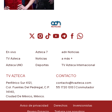
después de las 2 de la
mañana.
Cuenta de X / Twitter (se abre en una nuev
Cuenta de Instagram (se abre en una n
Cuenta de TikTok (se abre en una
Cuenta de YouTube (se abre 
Cuenta de Telegram (se a
Cuenta de Facebook 
Cuenta de Whats
En vivo
Azteca 7
adn Noticias
TV Azteca
Noticias
a más +
Azteca UNO
Deportes
TV Azteca Internacional
TV AZTECA
CONTACTO
Periférico Sur 4121,
contacto@tvazteca.com
Col. Fuentes Del Pedregal, C.P.
55 1720 1313
|
Conmutador
14140,
Ciudad De México, México.
Aviso de privacidad
Derechos
Inversionistas
Promo Espacio
Trabaja con nosotros