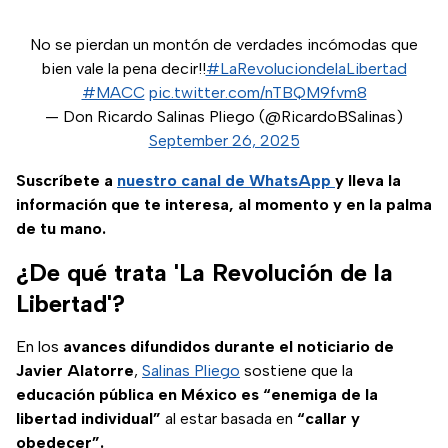
No se pierdan un montón de verdades incómodas que
bien vale la pena decir!!
#LaRevoluciondelaLibertad
#MACC
pic.twitter.com/nTBQM9fvm8
— Don Ricardo Salinas Pliego (@RicardoBSalinas)
September 26, 2025
Suscríbete a
nuestro canal de WhatsApp
y lleva la
información que te interesa, al momento y en la palma
de tu mano.
¿De qué trata 'La Revolución de la
Libertad'?
En los
avances difundidos durante el noticiario de
Javier Alatorre
,
Salinas Pliego
sostiene que la
educación pública en México es “enemiga de la
libertad individual”
al estar basada en
“callar y
obedecer”.