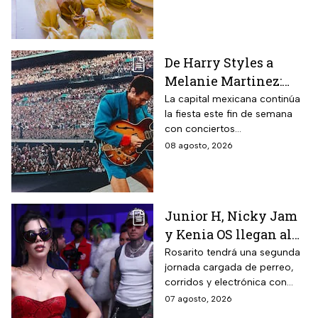
Tamal 2026 para que
consientas a tu estómago.
De Harry Styles a
Melanie Martinez:
Estos son los mejores
La capital mexicana continúa
la fiesta este fin de semana
conciertos hoy 8 de
con conciertos
agosto
internacionales y obras de
08 agosto, 2026
teatro imperdibles. Checa
horarios y precios.
Junior H, Nicky Jam
y Kenia OS llegan al
Baja Beach Fest 2026:
Rosarito tendrá una segunda
jornada cargada de perreo,
Estos son los horarios
corridos y electrónica con
del sábado
Farruko, Jowell y Randy, Zion y
07 agosto, 2026
más; la música seguirá hasta