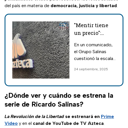
del país en materia de
democracia, justicia y libertad
.
"Mentir tiene
un precio":
Grupo Salinas
En un comunicado,
responde al
el Grupo Salinas
Gobierno de
cuestionó la escala
México y
de 9 horas en
24 septiembre, 2025
evalúa
Chiapas del avión
demandas por
que trasladó a
Hernán Bermúdez
difamación
Requena,
¿Dónde ver y cuándo se estrena la
exfuncionario ligado
serie de Ricardo Salinas?
a Adán Augusto.
La Revolución de la Libertad
se estrenará en
Prime
Video
y en el
canal de YouTube de TV Azteca
.