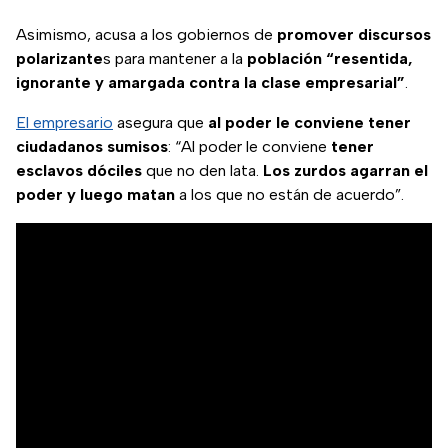
Asimismo, acusa a los gobiernos de
promover discursos
polarizante
s para mantener a la
población “resentida,
ignorante y amargada contra la clase empresarial”
.
El empresario
asegura que
al poder le conviene tener
ciudadanos sumisos
: “Al poder le conviene
tener
esclavos dóciles
que no den lata.
Los zurdos agarran el
poder y luego matan
a los que no están de acuerdo”.