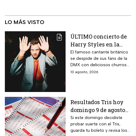
LO MÁS VISTO
ÚLTIMO concierto de
Harry Styles en la
CDMX: Agenda de los
El famoso cantante británico
se despide de sus fans de la
mejores eventos hoy
DMX con deliciosos churros
10 de agosto
de regalo.
10 agosto, 2026
Resultados Tris hoy
domingo 9 de agosto
2026: consulta los
Si este domingo decidiste
probar suerte con el Tris,
números ganadores
guarda tu boleto y revisa los
de la Lotería Nacional