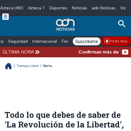
Azteca UNO
Azteca 7
Deportes
Noticias
adn Noticias
Video
Skip to main content
Suscríbete
ica
Seguridad
Internacional
Finanzas
adn Noticias Radio
Esp
TV En Vivo
ÚLTIMA HORA
Confirman más de 100 muer
/
Tiempo Libre
/
Nota
Todo lo que debes de saber de
'La Revolución de la Libertad',