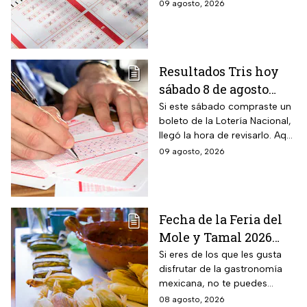
resultados conforme avance
09 agosto, 2026
el día para saber si alguno de
tus números salió ganador.
Resultados Tris hoy
sábado 8 de agosto
2026: consulta los
Si este sábado compraste un
boleto de la Lotería Nacional,
números ganadores
llegó la hora de revisarlo. Aquí
de la Lotería Nacional
te contamos los resultados
09 agosto, 2026
del Tris de hoy 8 de agosto.
Fecha de la Feria del
Mole y Tamal 2026
para que deleites tu
Si eres de los que les gusta
disfrutar de la gastronomía
paladar
mexicana, no te puedes
perder la Feria del Mole y
08 agosto, 2026