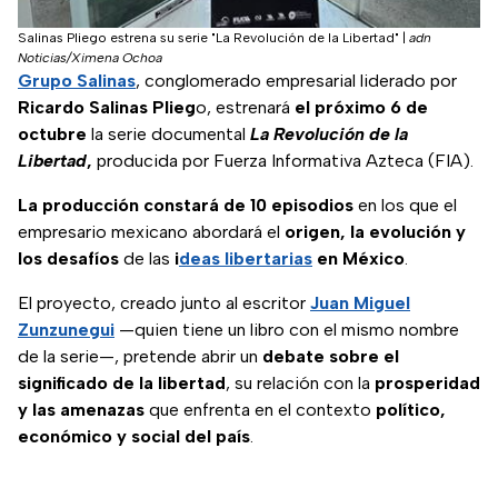
Salinas Pliego estrena su serie "La Revolución de la Libertad"
|
adn
Noticias/Ximena Ochoa
Grupo Salinas
, conglomerado empresarial liderado por
Ricardo Salinas Plieg
o, estrenará
el próximo 6 de
octubre
la serie documental
La Revolución de la
Libertad
,
producida por Fuerza Informativa Azteca (FIA).
La producción constará de 10 episodios
en los que el
empresario mexicano abordará el
origen, la evolución y
los desafíos
de las
i
deas libertarias
en México
.
El proyecto, creado junto al escritor
Juan Miguel
Zunzunegui
—quien tiene un libro con el mismo nombre
de la serie—, pretende abrir un
debate sobre el
significado de la libertad
, su relación con la
prosperidad
y las amenazas
que enfrenta en el contexto
político,
económico y social del país
.