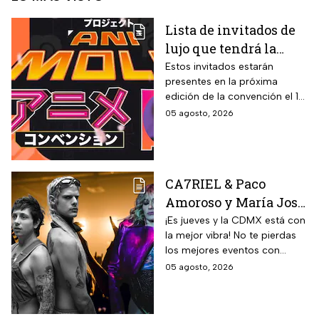
Lista de invitados de
lujo que tendrá la
Animole 2026
Estos invitados estarán
presentes en la próxima
edición de la convención el 12
y 13 de septiembre
05 agosto, 2026
CA7RIEL & Paco
Amoroso y María José
prenden la CDMX este
¡Es jueves y la CDMX está con
la mejor vibra! No te pierdas
jueves 6 de agosto;
los mejores eventos con
sedes, horarios y
artistas de primer nivel.
05 agosto, 2026
precios de boletos