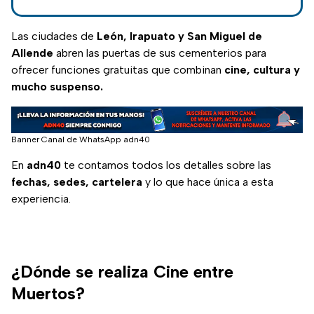
el Auditorio
Nacional en formato
Las ciudades de
León, Irapuato y San Miguel de
de película
Allende
abren las puertas de sus cementerios para
ofrecer funciones gratuitas que combinan
cine, cultura y
mucho suspenso.
Banner Canal de WhatsApp adn40
En
adn40
te contamos todos los detalles sobre las
fechas, sedes, cartelera
y lo que hace única a esta
experiencia.
¿Dónde se realiza Cine entre
Muertos?