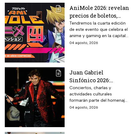
AniMole 2026: revelan
precios de boletos,
fechas y actividades
Tendremos la cuarta edición
de este evento que celebra el
confirmadas
anime y gaming en la capital
del país
04 agosto, 2026
Juan Gabriel
Sinfónico 2026:
¿Cuándo y dónde será
Conciertos, charlas y
actividades culturales
el aniversario
formarán parte del homenaje
luctuoso del Divo de
que recordará el legado del
04 agosto, 2026
Juárez?
“Divo de Juárez”. Conoce las
fechas, sedes y cómo asistir a
este evento gratuito.