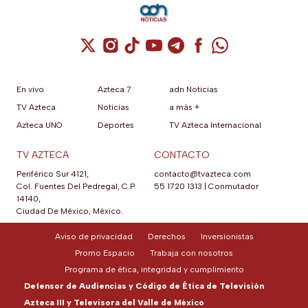
Cuenta de X / Twitter (se abre en una nuev
Cuenta de Instagram (se abre en una n
Cuenta de TikTok (se abre en una
Cuenta de YouTube (se abre 
Cuenta de Telegram (se a
Cuenta de Facebook 
Cuenta de Whats
En vivo
Azteca 7
adn Noticias
TV Azteca
Noticias
a más +
Azteca UNO
Deportes
TV Azteca Internacional
TV AZTECA
CONTACTO
Periférico Sur 4121,
contacto@tvazteca.com
Col. Fuentes Del Pedregal, C.P.
55 1720 1313
|
Conmutador
14140,
Ciudad De México, México.
Aviso de privacidad
Derechos
Inversionistas
Promo Espacio
Trabaja con nosotros
Programa de ética, integridad y cumplimiento
Defensor de Audiencias y Código de Ética de Televisión
Azteca III y Televisora del Valle de México