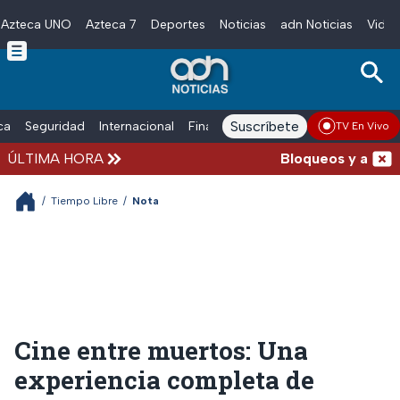
Azteca UNO
Azteca 7
Deportes
Noticias
adn Noticias
Video
Skip to main content
Suscríbete
ica
Seguridad
Internacional
Finanzas
adn Noticias Radio
Esp
TV En Vivo
ÚLTIMA HORA
Bloqueos y accident
/
Tiempo Libre
/
Nota
Cine entre muertos: Una
experiencia completa de