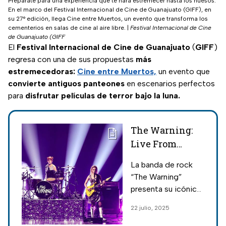
Prepárate para una experiencia que te hará estremecer hasta los huesos.
En el marco del Festival Internacional de Cine de Guanajuato (GIFF), en
su 27° edición, llega Cine entre Muertos, un evento que transforma los
cementerios en salas de cine al aire libre.
|
Festival Internacional de Cine
de Guanajuato (GIFF
El
Festival Internacional de Cine de Guanajuato
(
GIFF
)
regresa con una de sus propuestas
más
estremecedoras:
Cine entre Muertos,
un evento que
convierte antiguos panteones
en escenarios perfectos
para
disfrutar películas de terror bajo la luna.
The Warning:
Live From
Auditorio
La banda de rock
Nacional, llega
“The Warning”
a los cines de
presenta su icónico
CDMX
y explosivo
22 julio, 2025
concierto de
febrero de 2024 en