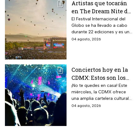
Artistas que tocarán
en The Dream Nite del
Festival
El Festival Internacional del
Globo se ha llevado a cabo
Internacional del
durante 22 ediciones y es uno
Globo 2026
de los espectáculos masivos
04 agosto, 2026
más destacados del país.
Conciertos hoy en la
CDMX: Estos son los
mejores planes
¡No te quedes en casa! Este
miércoles, la CDMX ofrece
musicales para este
una amplia cartelera cultural
miércoles 5 de agosto
para todos los gustos.
04 agosto, 2026