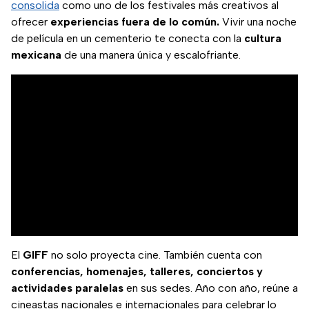
consolida
como uno de los festivales más creativos al
ofrecer
experiencias fuera de lo común.
Vivir una noche
de película en un cementerio te conecta con la
cultura
mexicana
de una manera única y escalofriante.
El
GIFF
no solo proyecta cine. También cuenta con
conferencias, homenajes, talleres, conciertos y
actividades paralelas
en sus sedes. Año con año, reúne a
cineastas nacionales e internacionales para celebrar lo