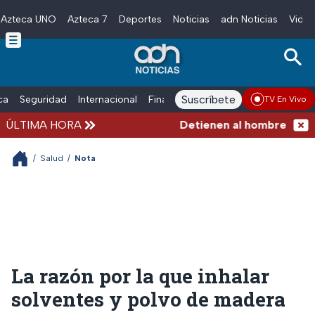
Azteca UNO
Azteca 7
Deportes
Noticias
adn Noticias
Video
Skip to main content
Suscríbete
ica
Seguridad
Internacional
Finanzas
adn Noticias Radio
Esp
TV En Vivo
ÚLTIMA HORA
Detienen al hombre que emp
/
Salud
/
Nota
La razón por la que inhalar
solventes y polvo de madera