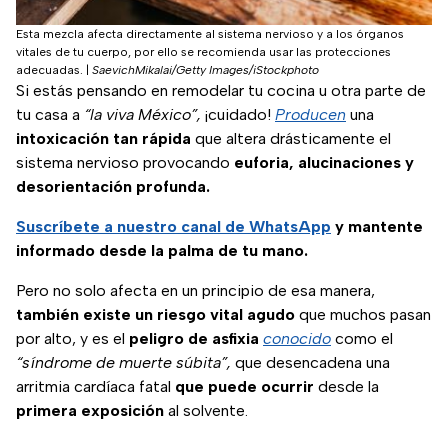
Esta mezcla afecta directamente al sistema nervioso y a los órganos
vitales de tu cuerpo, por ello se recomienda usar las protecciones
adecuadas.
|
SaevichMikalai/Getty Images/iStockphoto
Si estás pensando en remodelar tu cocina u otra parte de
tu casa a
“la viva México”,
¡cuidado!
Producen
una
intoxicación tan rápida
que altera drásticamente el
sistema nervioso provocando
euforia, alucinaciones y
desorientación profunda.
Suscríbete a nuestro
canal de WhatsApp
y mantente
informado desde la palma de tu mano.
Pero no solo afecta en un principio de esa manera,
también existe un riesgo vital agudo
que muchos pasan
por alto, y es el
peligro de asfixia
conocido
como el
“síndrome de muerte súbita”,
que desencadena una
arritmia cardíaca fatal
que puede ocurrir
desde la
primera exposición
al solvente.