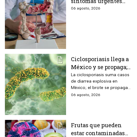
síntomas urgentes
que te advierten que
06 agosto, 2026
ya está presente
Ciclosporiasis llega a
México y se propaga;
activan protocolos
La ciclosporiasis suma casos
de diarrea explosiva en
para revisar frutas y
México; el brote se propaga
verduras
en el territorio nacional
06 agosto, 2026
Frutas que pueden
estar contaminadas