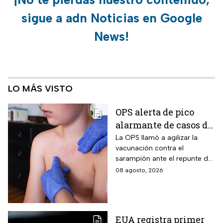
sigue a adn Noticias en Google
News!
LO MÁS VISTO
OPS alerta de pico
alarmante de casos de
sarampión
La OPS llamó a agilizar la
vacunación contra el
sarampión ante el repunte de
casos en América
08 agosto, 2026
EUA registra primer