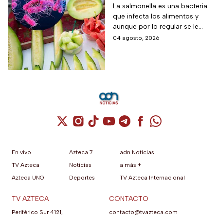
de salmonella y cómo
La salmonella es una bacteria
que infecta los alimentos y
protegerte del
aunque por lo regular se le
contagio
relaciona con el huevo,
04 agosto, 2026
algunas frutas pueden estar
contaminadas.
Cuenta de X / Twitter (se abre en una nuev
Cuenta de Instagram (se abre en una n
Cuenta de TikTok (se abre en una
Cuenta de YouTube (se abre 
Cuenta de Telegram (se a
Cuenta de Facebook 
Cuenta de Whats
En vivo
Azteca 7
adn Noticias
TV Azteca
Noticias
a más +
Azteca UNO
Deportes
TV Azteca Internacional
TV AZTECA
CONTACTO
Periférico Sur 4121,
contacto@tvazteca.com