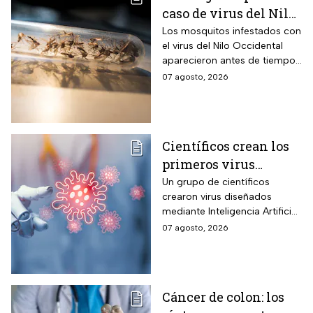
caso de virus del Nilo
Occidental de 2026
Los mosquitos infestados con
el virus del Nilo Occidental
aparecieron antes de tiempo
en EUA; ya se registró el
07 agosto, 2026
primer caso en una persona
Científicos crean los
primeros virus
diseñados por la IA,
Un grupo de científicos
crearon virus diseñados
¿son peligrosos para
mediante Inteligencia Artificial
los humanos?
pero se han encendido las
07 agosto, 2026
alertar sobre cómo garantizar
su seguridad.
Cáncer de colon: los