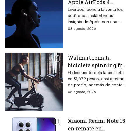
Apple AirPods 4
inalámbricos con 20%
Liverpool pone a la venta los
audífonos inalámbricos
descuento y hasta 16
insignia de Apple con una
MSI
rebaja considerable y
08 agosto, 2026
opciones de pago diferido
para todo México.
Walmart remata
bicicleta spinning fija
con monitoreo de
El descuento deja la bicicleta
en $1,679 pesos, casi a mitad
velocidad, calorías y
de precio, además de contar
pulso, ideal para hacer
el beneficio de meses sin
08 agosto, 2026
cardio en casa
intereses
Xiaomi Redmi Note 15
en remate en