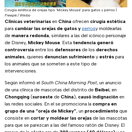
Cirugía estética de orejas tipo 'Mickey Mouse' para gatos y perros
|
Freepik / Weibo
Clínicas
veterinarias
en
China
ofrecen
cirugía
estética
para
cambiar las orejas de gatos y
perros
y moldearlas
de
manera
redonda
, similares a las del icónico personaje
de Disney,
Mickey
Mouse
. Esta
tendencia generó
controversia
entre los
defensores
de los
derechos
animales
, quienes
denuncian
sufrimiento
y
estrés
para
los animales que se someten a este tipo de
intervenciones.
Según informó el
South China Morning Post
, un anuncio
de una clínica de mascotas del distrito de
Beibei
, en
Chongqing
(
suroeste
de
China
),
causó
indignación
en
las redes sociales. En el se promociona la
compra en
grupo de una “oreja de Mickey”
, un
procedimiento
que
consiste en
cortar y moldear las orejas
de las mascotas
para que se parezcan a las del famoso ratón de Disney. El