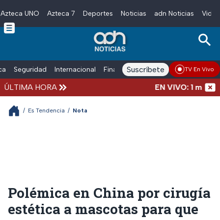
Azteca UNO
Azteca 7
Deportes
Noticias
adn Noticias
Video
Skip to main content
Suscríbete
ica
Seguridad
Internacional
Finanzas
adn Noticias Radio
Esp
TV En Vivo
ÚLTIMA HORA
EN VIVO: 1 marcha,
/
Es Tendencia
/
Nota
Polémica en China por cirugía
estética a mascotas para que