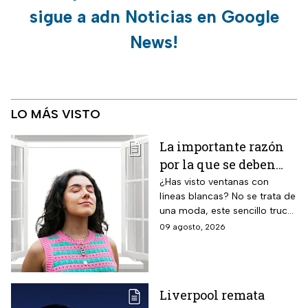
sigue a adn Noticias en Google
News!
LO MÁS VISTO
La importante razón
por la que se deben
pintar líneas blancas
¿Has visto ventanas con
líneas blancas? No se trata de
en las ventanas
una moda, este sencillo truco
puede ayudar a salvar vidas,
09 agosto, 2026
te contamos.
Liverpool remata