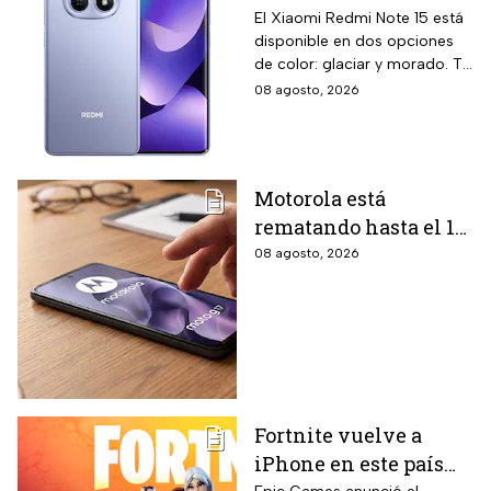
Liverpool: 256 GB de
El Xiaomi Redmi Note 15 está
disponible en dos opciones
almacenamiento,
de color: glaciar y morado. Te
cámara de 108 MP y
contamos todos los detalles
08 agosto, 2026
carga rápida
de la promoción.
Motorola está
rematando hasta el 19
de agosto el celular
08 agosto, 2026
Moto G17 de 256 GB y
cámara de 50 MP con
15% de descuento por
el regreso a clases
Fortnite vuelve a
iPhone en este país