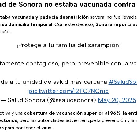
d de Sonora no estaba vacunada contra
taba vacunada y padecía desnutrición
severa, no fue llevada
n su domicilio temporal
. Con este deceso,
Sonora reporta s
 año.
¡Protege a tu familia del sarampión!
ltamente contagioso, pero prevenible con la va
de a tu unidad de salud más cercana!
#SaludSo
pic.twitter.com/12TC7NCnic
— Salud Sonora (@ssaludsonora)
May 20, 2025
activa y una
cobertura de vacunación superior al 96%
,
la ent
óctonos
, pero las autoridades advierten que la prevención y la
es
para contener el virus.