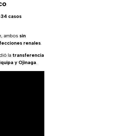
co
434 casos
te, ambos
sin
fecciones renales
.
dió la
transferencia
quipa y Ojinaga
.