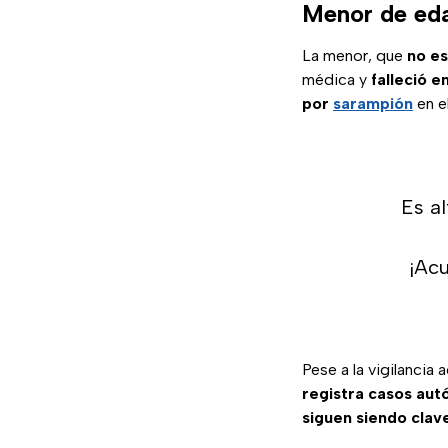
Menor de eda
La menor, que
no es
médica y
falleció e
por
sarampión
en el
Es a
¡Acu
Pese a la vigilancia 
registra casos aut
siguen siendo clav