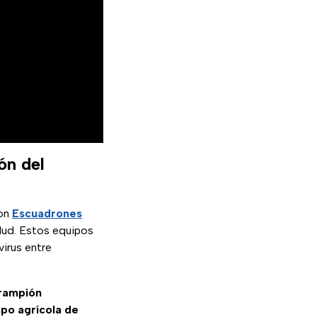
ón del
con
Escuadrones
alud. Estos equipos
virus entre
arampión
po agrícola de