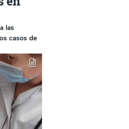
s en
a las
os casos de