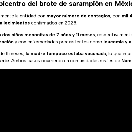
picentro del brote de sarampión en Méxi
lmente la entidad con
mayor número de contagios
, con
mil 
allecimientos
confirmados en 2025.
n dos niños menonitas de 7 años y 11 meses
, respectivamen
nación
y con enfermedades preexistentes como
leucemia y a
de 11 meses,
la madre tampoco estaba vacunad
a, lo que impi
fante
. Ambos casos ocurrieron en comunidades rurales de
Nami