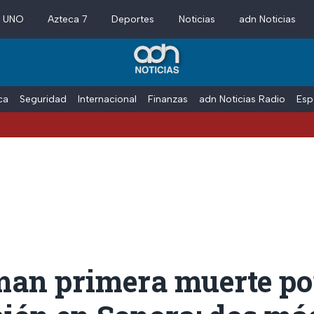
a UNO
Azteca 7
Deportes
Noticias
adn Noticias
ica
Seguridad
Internacional
Finanzas
adn Noticias Radio
Esp
man primera muerte po