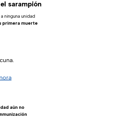
 el sarampión
 a ninguna unidad
u primera muerte
cuna.
nora
idad aún no
inmunización