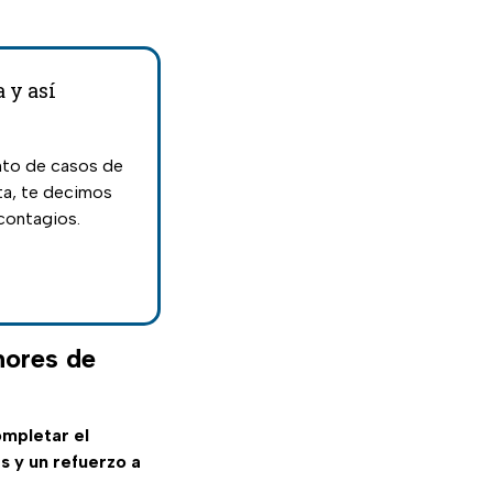
 y así
nto de casos de
ta, te decimos
contagios.
nores de
ompletar el
s y un refuerzo a