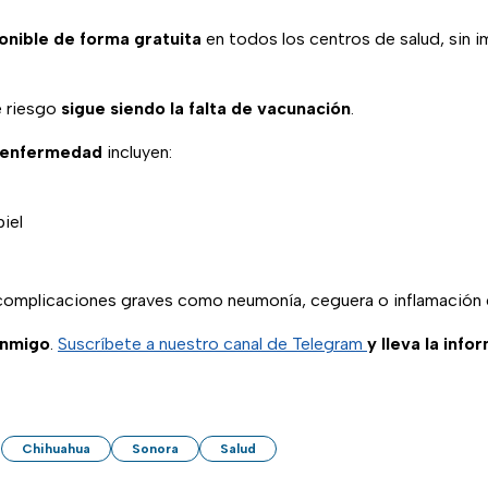
onible de forma gratuita
en todos los centros de salud, sin i
de riesgo
sigue siendo la falta de vacunación
.
a enfermedad
incluyen:
piel
omplicaciones graves como neumonía, ceguera o inflamación c
onmigo
.
Suscríbete a nuestro canal de Telegram
y lleva la info
Chihuahua
Sonora
Salud