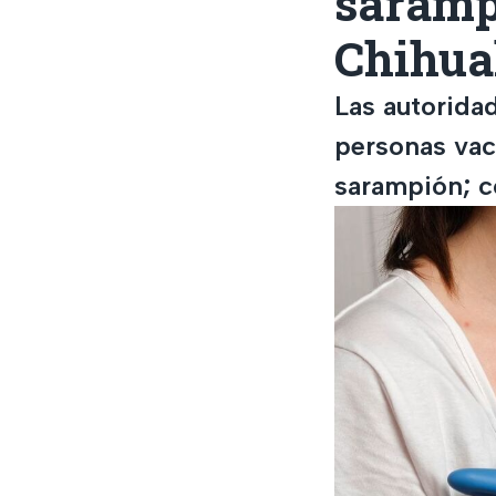
saramp
Chihu
Las autoridad
personas vac
sarampión; c