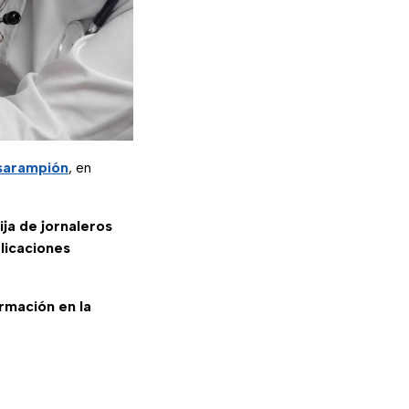
sarampión
, en
ija de jornaleros
licaciones
ormación en la