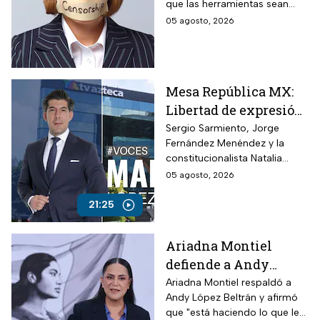
que las herramientas sean
Telecomunicaciones
utilizadas para presionar o
05 agosto, 2026
desacreditar a medios de
comunicación críticos.
Mesa República MX:
Libertad de expresión
en riesgo y los
Sergio Sarmiento, Jorge
Fernández Menéndez y la
ataques contra TV
constitucionalista Natalia
Azteca
Torres analizan los recientes
05 agosto, 2026
ataques contra periodistas
críticos por parte del
21:25
Gobierno Federal
Ariadna Montiel
defiende a Andy
López Beltrán por
Ariadna Montiel respaldó a
Andy López Beltrán y afirmó
actos anticipados de
que "está haciendo lo que le