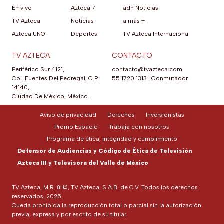
En vivo
Azteca 7
adn Noticias
TV Azteca
Noticias
a más +
Azteca UNO
Deportes
TV Azteca Internacional
TV AZTECA
CONTACTO
Periférico Sur 4121,
contacto@tvazteca.com
Col. Fuentes Del Pedregal, C.P.
55 1720 1313
|
Conmutador
14140,
Ciudad De México, México.
Aviso de privacidad
Derechos
Inversionistas
Promo Espacio
Trabaja con nosotros
Programa de ética, integridad y cumplimiento
Defensor de Audiencias y Código de Ética de Televisión
Azteca III y Televisora del Valle de México
TV Azteca, M.R. & ©, TV Azteca, S.A.B. de C.V. Todos los derechos
reservados, 2025.
Queda prohibida la reproducción total o parcial sin la autorización
previa, expresa y por escrito de su titular.