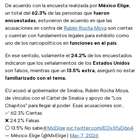
De acuerdo con la encuesta realizada por
México Elige
,
un total del
62.3%
de las personas que
fueron
encuestadas
, estuvieron de acuerdo en que las
acusaciones en contra de
Rubén Rocha Moya
son ciertas
y cuentan con fundamentos legales para exhibirlo como
uno de los narcopolíticos en
funciones en el país
.
En ese sentido, solamente el
24.2%
de los encuestados
indicaron que los señalamientos de los
Estados Unidos
son falsos, mientras que un
13.5% extra
, aseguró no estar
familiarizado con el tema.
EU acusó al gobernador de Sinaloa, Rubén Rocha Moya,
de vínculos con el Cártel de Sinaloa y apoyo de "Los
Chapitos" para llegar al poder. Esas acusaciones son…
✅ 62.3% Ciertas
❌ 24.2% Falsas
⚪ 13.5% No sabe
#MxElige
pic.twitter.com/EOxXfuD6p4
— México Elige (@MxElige)
May 7, 2026