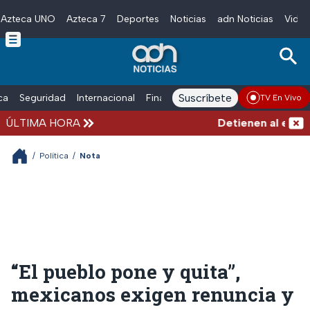
Azteca UNO
Azteca 7
Deportes
Noticias
adn Noticias
Video
Skip to main content
Suscríbete
ica
Seguridad
Internacional
Finanzas
adn Noticias Radio
Esp
TV En Vivo
ÚLTIMA HORA
Detienen al exgober
/
Política
/
Nota
“El pueblo pone y quita”,
mexicanos exigen renuncia y