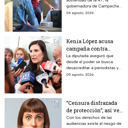
austeridad de la 4T, la
Madrid: ¿Y la
gobernadora de Campeche
austeridad?
fue captada arribando al viejo
06 agosto, 2026
continente a días de su
cumpleaños
Kenia López acusa
campaña contra
periodistas y lanza
La diputada aseguró que
desde el poder se busca
advertencia por la
desacreditar a periodistas y
libertad de expresión
medios de comunicación.
05 agosto, 2026
“Censura disfrazada
de protección”, así ve
Roberto Ruíz los
Con los derechos de las
audiencias existe el riesgo de
cambios a la Ley de