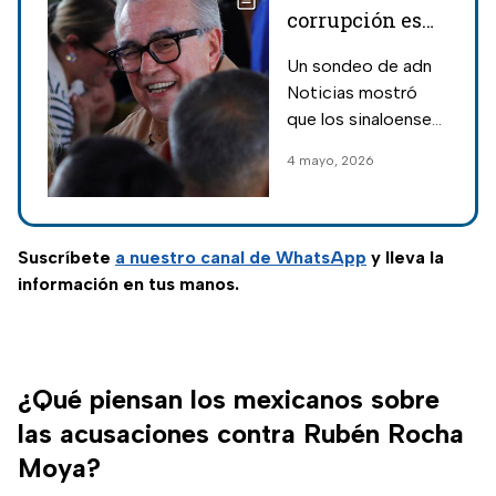
corrupción es
muy fuerte”,
Un sondeo de adn
habitantes
Noticias mostró
reaccionan a
que los sinaloenses
caso Rubén
están cansados de
4 mayo, 2026
Rocha
la violencia y la
corrupción; estas
son sus opiniones
sobre Rubén Rocha.
Suscríbete
a nuestro
canal de WhatsApp
y lleva la
información en tus manos.
¿Qué piensan los mexicanos sobre
las acusaciones contra Rubén Rocha
Moya?