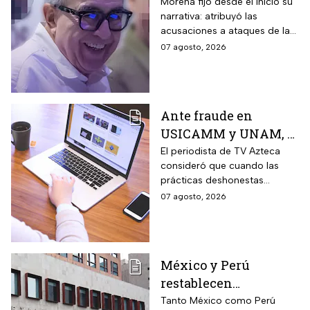
Moya; recuento de los
Morena fijó desde el inicio su
narrativa: atribuyó las
hechos
acusaciones a ataques de la
oposición y agencias
07 agosto, 2026
extranjeras, cerrando filas con
sus figuras más
controvertidas.
Ante fraude en
USICAMM y UNAM, el
reto es fortalecer una
El periodista de TV Azteca
consideró que cuando las
cultura de la
prácticas deshonestas
honestidad: Otoniel
comienzas a repetirse en
07 agosto, 2026
Martínez
distintos ámbitos, dejan de
ser hechos aislados y reflejan
un problema más amplio.
México y Perú
restablecen
relaciones
Tanto México como Perú