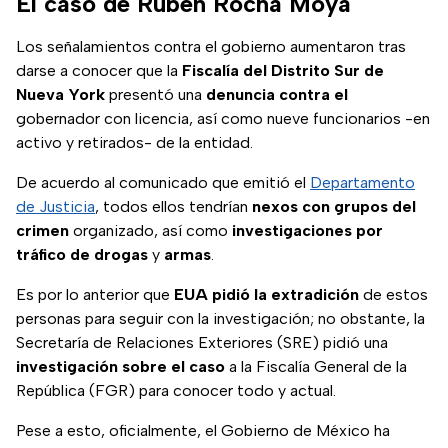
El caso de Rubén Rocha Moya
gobierno de López
Obrador y ha
Los señalamientos contra el gobierno aumentaron tras
incrementado la
darse a conocer que la
Fiscalía del Distrito Sur de
violencia
Nueva York
presentó una
denuncia contra el
gobernador con licencia, así como nueve funcionarios -en
activo y retirados- de la entidad.
De acuerdo al comunicado que emitió el
Departamento
de Justicia
, todos ellos tendrían
nexos con grupos del
crimen
organizado, así como
investigaciones por
tráfico de drogas
y
armas
.
Es por lo anterior que
EUA pidió la extradición
de estos
personas para seguir con la investigación; no obstante, la
Secretaría de Relaciones Exteriores (SRE) pidió una
investigación sobre el caso
a la Fiscalía General de la
República (FGR) para conocer todo y actual.
Pese a esto, oficialmente, el Gobierno de México ha