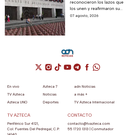
reconocieron los lazos que
diplomáticas después
los unen y reafirmaron su
de nueve meses
respeto al derecho
07 agosto, 2026
internacional
Cuenta de X / Twitter (se abre en una nuev
Cuenta de Instagram (se abre en una n
Cuenta de TikTok (se abre en una
Cuenta de YouTube (se abre 
Cuenta de Telegram (se a
Cuenta de Facebook 
Cuenta de Whats
En vivo
Azteca 7
adn Noticias
TV Azteca
Noticias
a más +
Azteca UNO
Deportes
TV Azteca Internacional
TV AZTECA
CONTACTO
Periférico Sur 4121,
contacto@tvazteca.com
Col. Fuentes Del Pedregal, C.P.
55 1720 1313
|
Conmutador
14140,