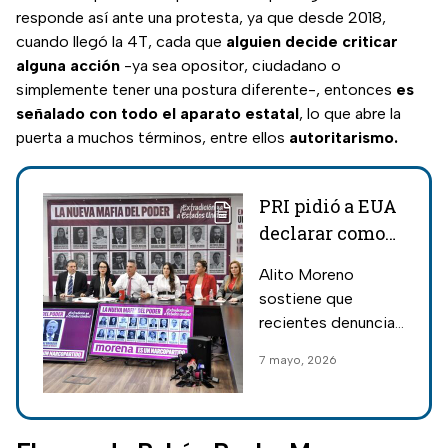
responde así ante una protesta, ya que desde 2018,
cuando llegó la 4T, cada que
alguien decide criticar
alguna acción
-ya sea opositor, ciudadano o
simplemente tener una postura diferente-, entonces
es
señalado con todo el aparato estatal
, lo que abre la
puerta a muchos términos, entre ellos
autoritarismo.
PRI pidió a EUA
declarar como
organización
Alito Moreno
terrorista a
sostiene que
Morena tras
recientes denuncias
denuncia
contra funcionarios
7 mayo, 2026
contra Rocha
de Sinaloa
Moya
evidencian un
“pacto criminal” que
inició con el