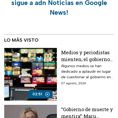
sigue a adn Noticias en Google
News!
LO MÁS VISTO
Medios y periodistas
mienten; el gobierno
controla la narrativa a
Algunos medios se han
dedicado a aplaudir en lugar
través de paleros
de cuestionar al gobierno en
medio de los nuevos
07 agosto, 2026
lineamientos para las
audiencias
02:51
“Gobierno de muerte y
mentira”: Maru