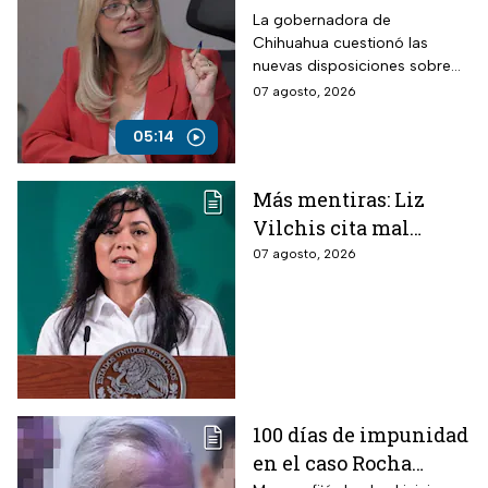
Campos arremete
La gobernadora de
Chihuahua cuestionó las
contra Morena por
nuevas disposiciones sobre
polémicos
medios y lanzó fuertes
07 agosto, 2026
lineamientos de
señalamientos contra el
audiencias
Gobierno de México durante
05:14
una conversación con
Roberto Ruiz.
Más mentiras: Liz
Vilchis cita mal
estudio de Reuters
07 agosto, 2026
sobre la credibilidad
de TV Azteca
100 días de impunidad
en el caso Rocha