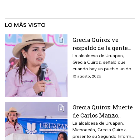
LO MÁS VISTO
Grecia Quiroz ve
respaldo de la gente
rumbo a las
La alcaldesa de Uruapan,
Grecia Quiroz, señaló que
elecciones 2027
cuando hay un pueblo unido
la voluntad no se puede
10 agosto, 2026
comprar
Grecia Quiroz: Muerte
de Carlos Manzo
quedará en la historia
La alcaldesa de Uruapan,
Michoacán, Grecia Quiroz,
de México
presentó su Segundo Informe