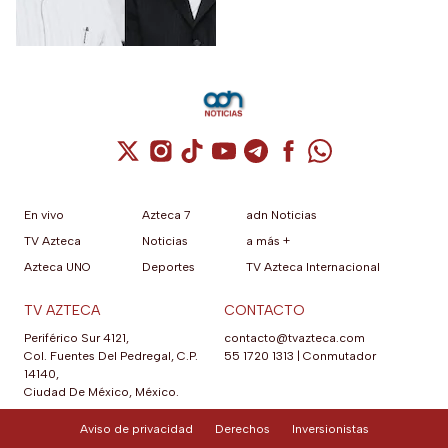
Cuenta de X / Twitter (se abre en una nuev
Cuenta de Instagram (se abre en una n
Cuenta de TikTok (se abre en una
Cuenta de YouTube (se abre 
Cuenta de Telegram (se a
Cuenta de Facebook 
Cuenta de Whats
En vivo
Azteca 7
adn Noticias
TV Azteca
Noticias
a más +
Azteca UNO
Deportes
TV Azteca Internacional
TV AZTECA
CONTACTO
Periférico Sur 4121,
contacto@tvazteca.com
Col. Fuentes Del Pedregal, C.P.
55 1720 1313
|
Conmutador
14140,
Ciudad De México, México.
Aviso de privacidad
Derechos
Inversionistas