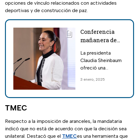
opciones de vínculo relacionados con actividades
deportivas y de construcción de paz.
Conferencia
mañanera de
Claudia
La presidenta
Sheinbaum;
Claudia Sheinbaum
temas
ofreció una
importantes
conferencia de
3 enero, 2025
prensa desde
Palacio Nacional y
estos fueron los
temas que se
TMEC
abrodaron.
Respecto a la imposición de aranceles, la mandataria
indicó que no está de acuerdo con que la decisión sea
unilateral. Destacó que el
TMEC
es una herramienta que