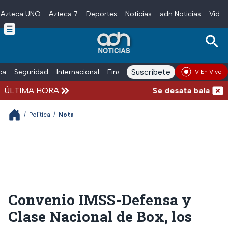
Azteca UNO
Azteca 7
Deportes
Noticias
adn Noticias
Video
Skip to main content
Suscríbete
ica
Seguridad
Internacional
Finanzas
adn Noticias Radio
Esp
TV En Vivo
ÚLTIMA HORA
Se desata balacera af
/
Política
/
Nota
Convenio IMSS-Defensa y
Clase Nacional de Box, los