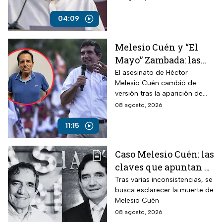
mantiene su respaldo político.
04:09
Melesio Cuén y “El
Mayo” Zambada: las
claves de un
El asesinato de Héctor
Melesio Cuén cambió de
asesinato rodeado de
versión tras la aparición de
contradicciones
nuevas pruebas. ¿Qué ocurrió
08 agosto, 2026
realmente el 25 de julio de
2024?
11:15
Caso Melesio Cuén: las
claves que apuntan a
un posible montaje en
Tras varias inconsistencias, se
busca esclarecer la muerte de
su asesinato
Melesio Cuén
08 agosto, 2026