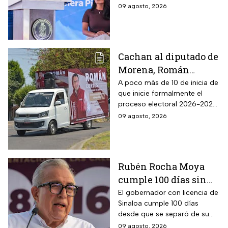
de Gobierno
09 agosto, 2026
Cachan al diputado de
Morena, Román
Cortés, entregando
A poco más de 10 de inicia de
que inicie formalmente el
periódico y dotación
proceso electoral 2026-2027,
de huevos: ¿Es un acto
algunos políticos ya buscan
09 agosto, 2026
anticipado de
ser candidatos en las
campaña?
elecciones del próximo año.
Rubén Rocha Moya
cumple 100 días sin
aparecer ni rendir
El gobernador con licencia de
Sinaloa cumple 100 días
cuentas
desde que se separó de su
cargo, mientras Morena
09 agosto, 2026