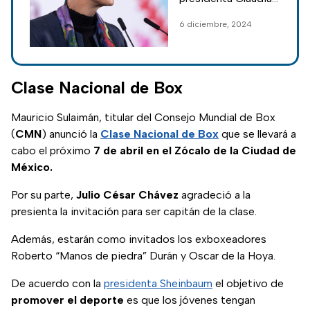
Sheinbaum ofreció
6 diciembre, 2024
su conferencia
mañanera en la que
se abordaron
diversos temas.
Clase Nacional de Box
Mauricio Sulaimán, titular del Consejo Mundial de Box
(
CMN
) anunció la
Clase Nacional de Box
que se llevará a
cabo el próximo
7 de abril en el Zócalo de la Ciudad de
México.
Por su parte,
Julio César Chávez
agradeció a la
presienta la invitación para ser capitán de la clase.
Además, estarán como invitados los exboxeadores
Roberto “Manos de piedra” Durán y Oscar de la Hoya.
De acuerdo con la
presidenta Sheinbaum
el objetivo de
promover el deporte
es que los jóvenes tengan