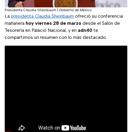
Presidenta Claudia Sheinbaum
|
Gobierno de México
La
presidenta Claudia Sheinbaum
ofreció su conferencia
mañanera
hoy viernes 28 de marzo
desde el Salón de
Tesorería en Palacio Nacional, y en
adn40
te
compartimos un resumen con lo más destacado.