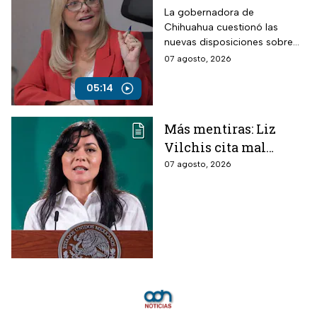
Campos arremete
La gobernadora de
Chihuahua cuestionó las
contra Morena por
nuevas disposiciones sobre
polémicos
medios y lanzó fuertes
07 agosto, 2026
lineamientos de
señalamientos contra el
audiencias
Gobierno de México durante
05:14
una conversación con
Roberto Ruiz.
Más mentiras: Liz
Vilchis cita mal
estudio de Reuters
07 agosto, 2026
sobre la credibilidad
de TV Azteca