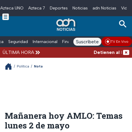
Azteca UNO
Azteca 7
Deportes
Noticias
adn Noticias
Video
Skip to main content
Suscríbete
ica
Seguridad
Internacional
Finanzas
adn Noticias Radio
Esp
TV En Vivo
ÚLTIMA HORA
Detienen al hombre
/
Política
/
Nota
Mañanera hoy AMLO: Temas
lunes 2 de mayo