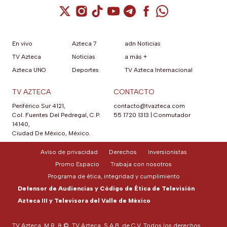
Cuenta de X / Twitter (se abre en una nuev
Cuenta de Instagram (se abre en una n
Cuenta de TikTok (se abre en una
Cuenta de YouTube (se abre 
Cuenta de Telegram (se a
Cuenta de Facebook 
Cuenta de Whats
En vivo
Azteca 7
adn Noticias
TV Azteca
Noticias
a más +
Azteca UNO
Deportes
TV Azteca Internacional
TV AZTECA
CONTACTO
Periférico Sur 4121,
contacto@tvazteca.com
Col. Fuentes Del Pedregal, C.P.
55 1720 1313
|
Conmutador
14140,
Ciudad De México, México.
Aviso de privacidad
Derechos
Inversionistas
Promo Espacio
Trabaja con nosotros
Programa de ética, integridad y cumplimiento
Defensor de Audiencias y Código de Ética de Televisión
Azteca III y Televisora del Valle de México
TV Azteca, M.R. & ©, TV Azteca, S.A.B. de C.V. Todos los derechos