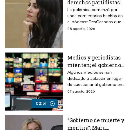
derechos partidistas
de Nayeli Salvatori y
La polémica comenzó por
unos comentarios hechos en
Graciela Palomares
el pódcast DesCasadas que
por insulto a adultos
se volvieron virales en redes
08 agosto, 2026
mayores
sociales. Ahora, ambas
legisladoras deberán
enfrentar un procedimiento
dentro del partido.
Medios y periodistas
mienten; el gobierno
controla la narrativa a
Algunos medios se han
dedicado a aplaudir en lugar
través de paleros
de cuestionar al gobierno en
medio de los nuevos
07 agosto, 2026
lineamientos para las
audiencias
02:51
“Gobierno de muerte y
mentira”: Maru