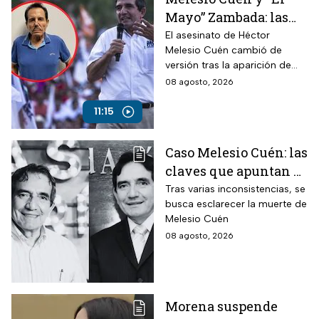
Mayo” Zambada: las
claves de un
El asesinato de Héctor
Melesio Cuén cambió de
asesinato rodeado de
versión tras la aparición de
contradicciones
nuevas pruebas. ¿Qué ocurrió
08 agosto, 2026
realmente el 25 de julio de
2024?
11:15
Caso Melesio Cuén: las
claves que apuntan a
un posible montaje en
Tras varias inconsistencias, se
busca esclarecer la muerte de
su asesinato
Melesio Cuén
08 agosto, 2026
Morena suspende