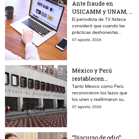
Ante fraude en
USICAMM y UNAM, el
reto es fortalecer una
El periodista de TV Azteca
consideró que cuando las
cultura de la
prácticas deshonestas
honestidad: Otoniel
comienzas a repetirse en
07 agosto, 2026
Martínez
distintos ámbitos, dejan de
ser hechos aislados y reflejan
un problema más amplio.
México y Perú
restablecen
relaciones
Tanto México como Perú
reconocieron los lazos que
diplomáticas después
los unen y reafirmaron su
de nueve meses
respeto al derecho
07 agosto, 2026
internacional
“Discurso de odio”: