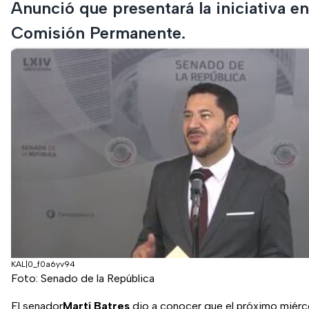
Anunció que presentará la iniciativa en
Comisión Permanente.
KAL|0_f0a6yv94
Foto: Senado de la República
El senador
Martí Batres
dio a conocer que el próximo miérc