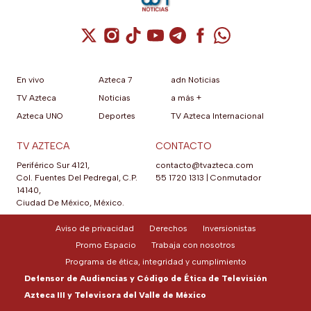
Cuenta de X / Twitter (se abre en una nuev
Cuenta de Instagram (se abre en una n
Cuenta de TikTok (se abre en una
Cuenta de YouTube (se abre 
Cuenta de Telegram (se a
Cuenta de Facebook 
Cuenta de Whats
En vivo
Azteca 7
adn Noticias
TV Azteca
Noticias
a más +
Azteca UNO
Deportes
TV Azteca Internacional
TV AZTECA
CONTACTO
Periférico Sur 4121,
contacto@tvazteca.com
Col. Fuentes Del Pedregal, C.P.
55 1720 1313
|
Conmutador
14140,
Ciudad De México, México.
Aviso de privacidad
Derechos
Inversionistas
Promo Espacio
Trabaja con nosotros
Programa de ética, integridad y cumplimiento
Defensor de Audiencias y Código de Ética de Televisión
Azteca III y Televisora del Valle de México