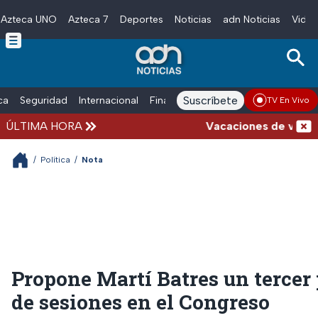
Azteca UNO
Azteca 7
Deportes
Noticias
adn Noticias
Video
Skip to main content
Suscríbete
ica
Seguridad
Internacional
Finanzas
adn Noticias Radio
Esp
TV En Vivo
ÚLTIMA HORA
Vacaciones de verano co
/
Política
/
Nota
Propone Martí Batres un tercer
de sesiones en el Congreso