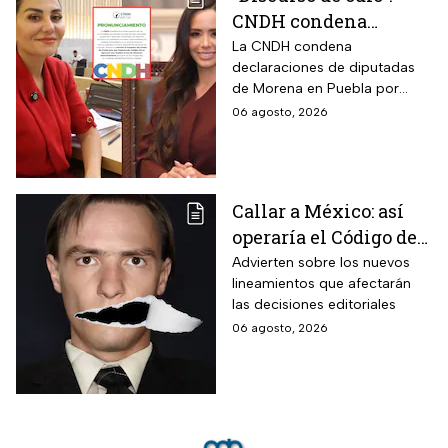
CNDH condena
expresiones de
La CNDH condena
declaraciones de diputadas
diputadas de Morena
de Morena en Puebla por
contra adultos
expresiones edadistas hacia
06 agosto, 2026
mayores
adultos mayores; ¿basta con
una disculpa?
Callar a México: así
operaría el Código de
Ética y los defensores
Advierten sobre los nuevos
lineamientos que afectarán
de audiencias
las decisiones editoriales
06 agosto, 2026