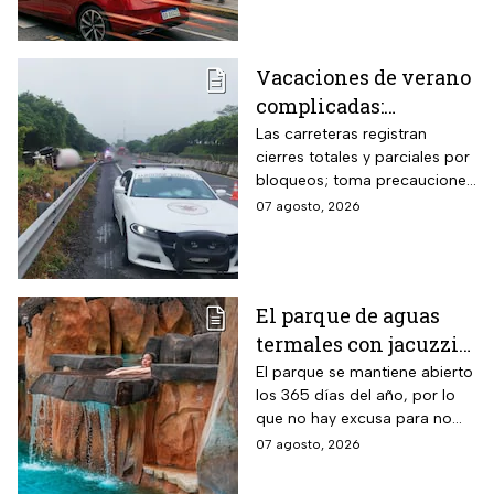
inmediaciones de los
planteles educativos.
Vacaciones de verano
complicadas:
Carreteras cerradas
Las carreteras registran
cierres totales y parciales por
por bloqueos y fuertes
bloqueos; toma precauciones
accidentes hoy
si viajas en estas vacaciones
07 agosto, 2026
viernes 7 de agosto
de verano
El parque de aguas
termales con jacuzzis
y cabañas a 2 horas de
El parque se mantiene abierto
los 365 días del año, por lo
CDMX donde este
que no hay excusa para no
grupo de adultos
visitar este hermoso lugar
07 agosto, 2026
mayores paga la
mitad