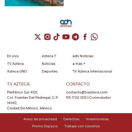
Cuenta de X / Twitter (se abre en una nuev
Cuenta de Instagram (se abre en una n
Cuenta de TikTok (se abre en una
Cuenta de YouTube (se abre 
Cuenta de Telegram (se a
Cuenta de Facebook 
Cuenta de Whats
En vivo
Azteca 7
adn Noticias
TV Azteca
Noticias
a más +
Azteca UNO
Deportes
TV Azteca Internacional
TV AZTECA
CONTACTO
Periférico Sur 4121,
contacto@tvazteca.com
Col. Fuentes Del Pedregal, C.P.
55 1720 1313
|
Conmutador
14140,
Ciudad De México, México.
Aviso de privacidad
Derechos
Inversionistas
Promo Espacio
Trabaja con nosotros