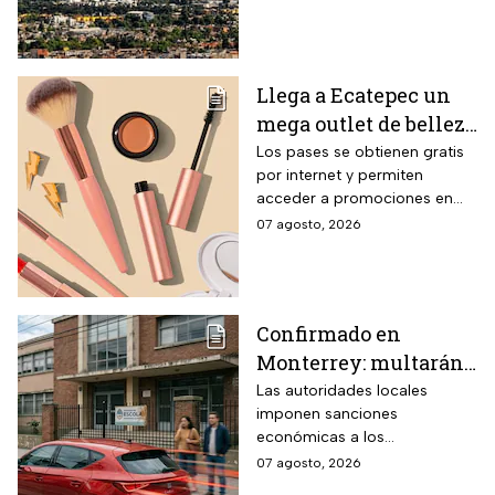
municipios a la Zona
Metropolitana del Valle de
México (ZMVM).
Llega a Ecatepec un
mega outlet de belleza
con entrada gratis y
Los pases se obtienen gratis
por internet y permiten
descuentos de hasta el
acceder a promociones en
80% durante 5 días
maquillaje, perfumes y
07 agosto, 2026
consecutivos en
cuidado personal
agosto de 2026
Confirmado en
Monterrey: multarán
a conductores que
Las autoridades locales
imponen sanciones
superen este límite de
económicas a los
velocidad en zonas
automovilistas que rebasen la
07 agosto, 2026
escolares
velocidad permitida en las