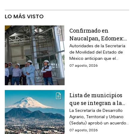
LO MÁS VISTO
Confirmado en
Naucalpan, Edomex:
la Línea 3 del
Autoridades de la Secretaría
de Movilidad del Estado de
Mexicable llega al
México anticipan que el
71,4% de avance y
transporte teleférico reducirá
07 agosto, 2026
anuncian cuándo
drásticamente los tiempos de
entraría en
traslado para 700 mil
mexiquenses.
funcionamiento
Lista de municipios
que se integran a la
Zona Metropolitana
La Secretaría de Desarrollo
Agrario, Territorial y Urbano
del Valle de México
(Sedatu) aprobó un acuerdo
para que se integren más
07 agosto, 2026