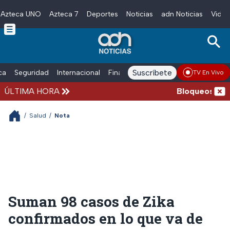
Azteca UNO
Azteca 7
Deportes
Noticias
adn Noticias
Video
Skip to main content
Suscríbete
ica
Seguridad
Internacional
Finanzas
adn Noticias Radio
Esp
TV En Vivo
ÚLTIMA HORA
Bloqueos y acc
/
Salud
/
Nota
Suman 98 casos de Zika
confirmados en lo que va de