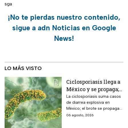
sga
¡No te pierdas nuestro contenido,
sigue a adn Noticias en Google
News!
LO MÁS VISTO
Ciclosporiasis llega a
México y se propaga;
activan protocolos
La ciclosporiasis suma casos
de diarrea explosiva en
para revisar frutas y
México; el brote se propaga
verduras
en el territorio nacional
06 agosto, 2026