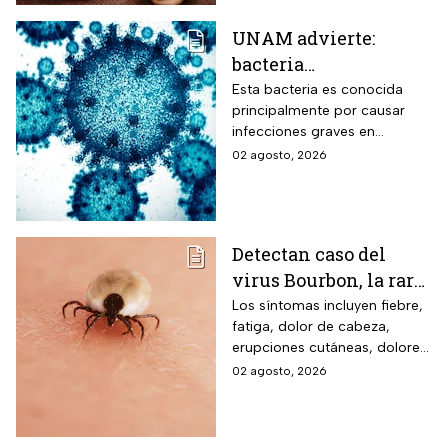
UNAM advierte:
bacteria
Acinetobacter
Esta bacteria es conocida
principalmente por causar
baumannii podría
infecciones graves en
transmitirse entre
hospitales
02 agosto, 2026
humanos y animales
Detectan caso del
virus Bourbon, la rara
enfermedad
Los síntomas incluyen fiebre,
fatiga, dolor de cabeza,
transmitida por
erupciones cutáneas, dolores
garrapatas que no
musculares, náuseas y
02 agosto, 2026
tiene cura ni vacuna
vómitos.