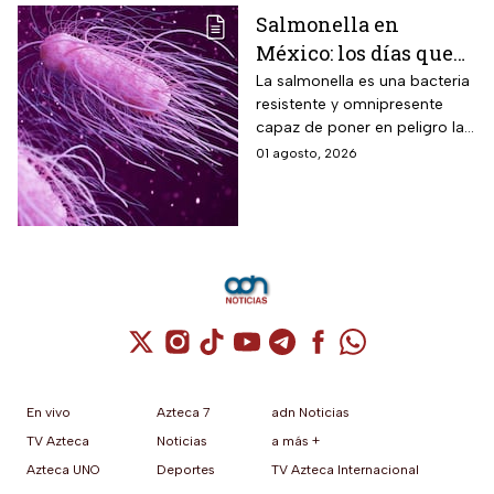
Salmonella en
México: los días que
dura la bacteria en el
La salmonella es una bacteria
resistente y omnipresente
cuerpo humano
capaz de poner en peligro la
vida de una persona
01 agosto, 2026
Cuenta de X / Twitter (se abre en una nuev
Cuenta de Instagram (se abre en una n
Cuenta de TikTok (se abre en una
Cuenta de YouTube (se abre 
Cuenta de Telegram (se a
Cuenta de Facebook 
Cuenta de Whats
En vivo
Azteca 7
adn Noticias
TV Azteca
Noticias
a más +
Azteca UNO
Deportes
TV Azteca Internacional