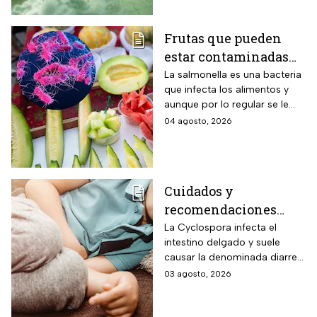
Frutas que pueden
estar contaminadas
de salmonella y cómo
La salmonella es una bacteria
que infecta los alimentos y
protegerte del
aunque por lo regular se le
contagio
relaciona con el huevo,
04 agosto, 2026
algunas frutas pueden estar
contaminadas.
Cuidados y
recomendaciones
para niños ante los
La Cyclospora infecta el
intestino delgado y suele
riesgos por cyclospora
causar la denominada diarrea
explosiva, de acuerdo con
03 agosto, 2026
autoridades sanitarias.