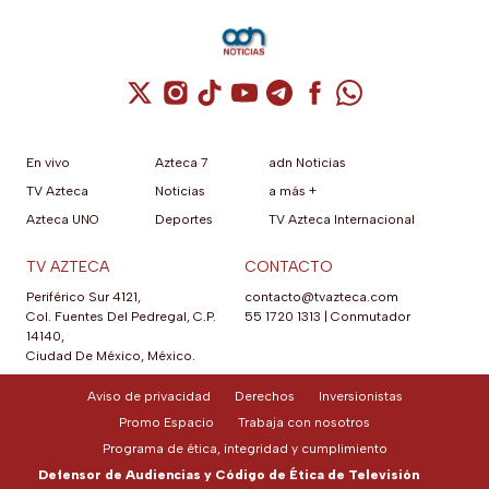
Cuenta de X / Twitter (se abre en una nuev
Cuenta de Instagram (se abre en una n
Cuenta de TikTok (se abre en una
Cuenta de YouTube (se abre 
Cuenta de Telegram (se a
Cuenta de Facebook 
Cuenta de Whats
En vivo
Azteca 7
adn Noticias
TV Azteca
Noticias
a más +
Azteca UNO
Deportes
TV Azteca Internacional
TV AZTECA
CONTACTO
Periférico Sur 4121,
contacto@tvazteca.com
Col. Fuentes Del Pedregal, C.P.
55 1720 1313
|
Conmutador
14140,
Ciudad De México, México.
Aviso de privacidad
Derechos
Inversionistas
Promo Espacio
Trabaja con nosotros
Programa de ética, integridad y cumplimiento
Defensor de Audiencias y Código de Ética de Televisión