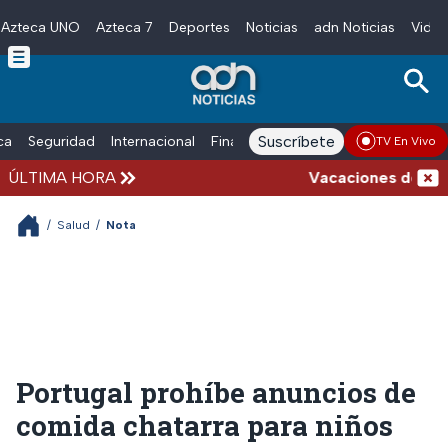
Azteca UNO
Azteca 7
Deportes
Noticias
adn Noticias
Video
Skip to main content
Suscríbete
ica
Seguridad
Internacional
Finanzas
adn Noticias Radio
Esp
TV En Vivo
ÚLTIMA HORA
Vacaciones de verano
/
Salud
/
Nota
Portugal prohíbe anuncios de
comida chatarra para niños