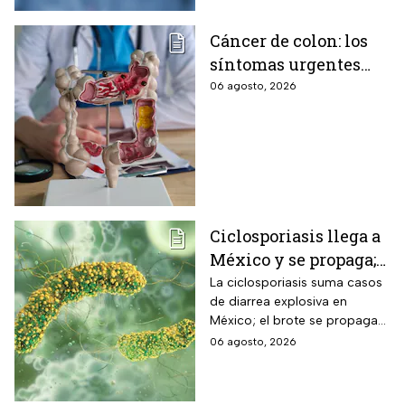
Cáncer de colon: los
síntomas urgentes
que te advierten que
06 agosto, 2026
ya está presente
Ciclosporiasis llega a
México y se propaga;
activan protocolos
La ciclosporiasis suma casos
de diarrea explosiva en
para revisar frutas y
México; el brote se propaga
verduras
en el territorio nacional
06 agosto, 2026