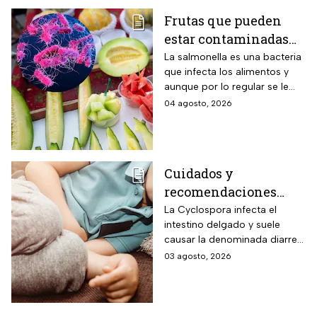
Frutas que pueden
estar contaminadas
de salmonella y cómo
La salmonella es una bacteria
que infecta los alimentos y
protegerte del
aunque por lo regular se le
contagio
relaciona con el huevo,
04 agosto, 2026
algunas frutas pueden estar
contaminadas.
Cuidados y
recomendaciones
para niños ante los
La Cyclospora infecta el
intestino delgado y suele
riesgos por cyclospora
causar la denominada diarrea
explosiva, de acuerdo con
03 agosto, 2026
autoridades sanitarias.