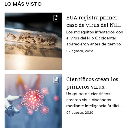
LO MÁS VISTO
EUA registra primer
caso de virus del Nilo
Occidental de 2026
Los mosquitos infestados con
el virus del Nilo Occidental
aparecieron antes de tiempo
en EUA; ya se registró el
07 agosto, 2026
primer caso en una persona
Científicos crean los
primeros virus
diseñados por la IA,
Un grupo de científicos
crearon virus diseñados
¿son peligrosos para
mediante Inteligencia Artificial
los humanos?
pero se han encendido las
07 agosto, 2026
alertar sobre cómo garantizar
su seguridad.