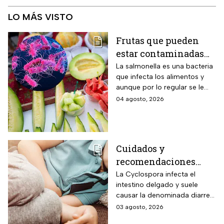
LO MÁS VISTO
Frutas que pueden
estar contaminadas
de salmonella y cómo
La salmonella es una bacteria
que infecta los alimentos y
protegerte del
aunque por lo regular se le
contagio
relaciona con el huevo,
04 agosto, 2026
algunas frutas pueden estar
contaminadas.
Cuidados y
recomendaciones
para niños ante los
La Cyclospora infecta el
intestino delgado y suele
riesgos por cyclospora
causar la denominada diarrea
explosiva, de acuerdo con
03 agosto, 2026
autoridades sanitarias.