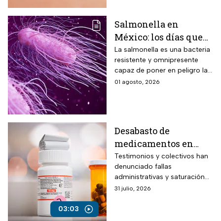
Salmonella en
México: los días que
dura la bacteria en el
La salmonella es una bacteria
resistente y omnipresente
cuerpo humano
capaz de poner en peligro la
vida de una persona
01 agosto, 2026
Desabasto de
medicamentos en
México provoca
Testimonios y colectivos han
denunciado fallas
avance de
administrativas y saturación
enfermedades y
del sistema de salud público
31 julio, 2026
fallecimiento de
nacional
pacientes
03:03