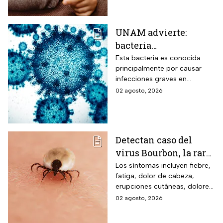
UNAM advierte:
bacteria
Acinetobacter
Esta bacteria es conocida
principalmente por causar
baumannii podría
infecciones graves en
transmitirse entre
hospitales
02 agosto, 2026
humanos y animales
Detectan caso del
virus Bourbon, la rara
enfermedad
Los síntomas incluyen fiebre,
fatiga, dolor de cabeza,
transmitida por
erupciones cutáneas, dolores
garrapatas que no
musculares, náuseas y
02 agosto, 2026
tiene cura ni vacuna
vómitos.