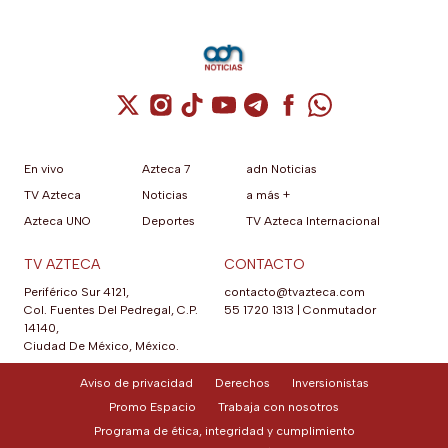
Cuenta de X / Twitter (se abre en una nuev
Cuenta de Instagram (se abre en una n
Cuenta de TikTok (se abre en una
Cuenta de YouTube (se abre 
Cuenta de Telegram (se a
Cuenta de Facebook 
Cuenta de Whats
En vivo
Azteca 7
adn Noticias
TV Azteca
Noticias
a más +
Azteca UNO
Deportes
TV Azteca Internacional
TV AZTECA
CONTACTO
Periférico Sur 4121,
contacto@tvazteca.com
Col. Fuentes Del Pedregal, C.P.
55 1720 1313
|
Conmutador
14140,
Ciudad De México, México.
Aviso de privacidad
Derechos
Inversionistas
Promo Espacio
Trabaja con nosotros
Programa de ética, integridad y cumplimiento