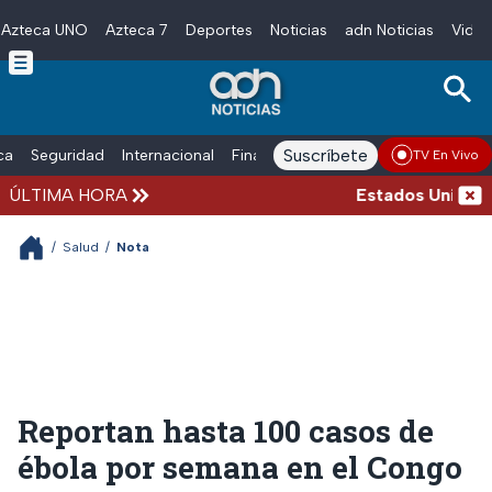
Azteca UNO
Azteca 7
Deportes
Noticias
adn Noticias
Video
Skip to main content
Suscríbete
ica
Seguridad
Internacional
Finanzas
adn Noticias Radio
Esp
TV En Vivo
ÚLTIMA HORA
Estados Unidos su
/
Salud
/
Nota
Reportan hasta 100 casos de
ébola por semana en el Congo