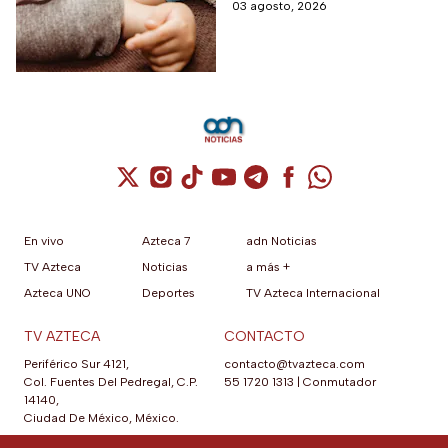
explosiva, de acuerdo con
03 agosto, 2026
autoridades sanitarias.
Cuenta de X / Twitter (se abre en una nuev
Cuenta de Instagram (se abre en una n
Cuenta de TikTok (se abre en una
Cuenta de YouTube (se abre 
Cuenta de Telegram (se a
Cuenta de Facebook 
Cuenta de Whats
En vivo
Azteca 7
adn Noticias
TV Azteca
Noticias
a más +
Azteca UNO
Deportes
TV Azteca Internacional
TV AZTECA
CONTACTO
Periférico Sur 4121,
contacto@tvazteca.com
Col. Fuentes Del Pedregal, C.P.
55 1720 1313
|
Conmutador
14140,
Ciudad De México, México.