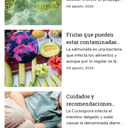
verduras
en el territorio nacional
06 agosto, 2026
Frutas que pueden
estar contaminadas
de salmonella y cómo
La salmonella es una bacteria
que infecta los alimentos y
protegerte del
aunque por lo regular se le
contagio
relaciona con el huevo,
04 agosto, 2026
algunas frutas pueden estar
contaminadas.
Cuidados y
recomendaciones
para niños ante los
La Cyclospora infecta el
intestino delgado y suele
riesgos por cyclospora
causar la denominada diarrea