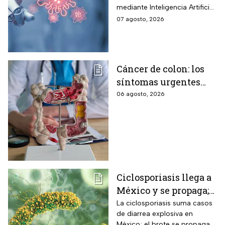
mediante Inteligencia Artificial
los humanos?
pero se han encendido las
07 agosto, 2026
alertar sobre cómo garantizar
su seguridad.
Cáncer de colon: los
síntomas urgentes
que te advierten que
06 agosto, 2026
ya está presente
Ciclosporiasis llega a
México y se propaga;
activan protocolos
La ciclosporiasis suma casos
de diarrea explosiva en
para revisar frutas y
México; el brote se propaga