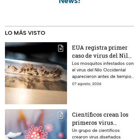
News!
LO MÁS VISTO
EUA registra primer
caso de virus del Nilo
Occidental de 2026
Los mosquitos infestados con
el virus del Nilo Occidental
aparecieron antes de tiempo
en EUA; ya se registró el
07 agosto, 2026
primer caso en una persona
Científicos crean los
primeros virus
diseñados por la IA,
Un grupo de científicos
crearon virus diseñados
¿son peligrosos para