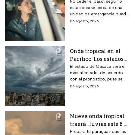
conductores que
No ceder el paso, seguir o
estacionarse cerca de una
cometan este error
unidad de emergencia puede
frente a ambulancias
generar una multa de más de
06 agosto, 2026
y patrullas
$500 pesos y retrasar una
atención urgente
Onda tropical en el
Pacífico: Los estados
donde lloverá más
El estado de Oaxaca será el
más afectado, de acuerdo
fuerte este jueves y
con el pronóstico, pues se
viernes
prevén lluvias intensas con
06 agosto, 2026
acumulados de entre 75 a 100
milímetros.
Nueva onda tropical
traerá lluvias este 6 de
agosto; Monzón
Prepara tu paraguas que las