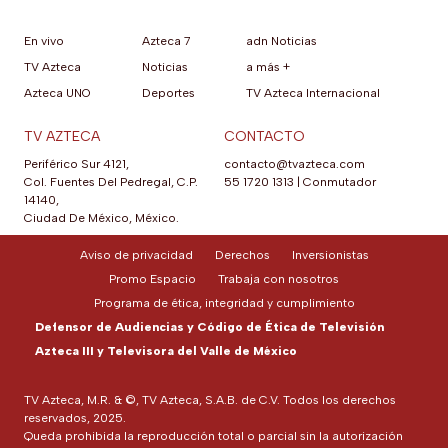
En vivo
Azteca 7
adn Noticias
TV Azteca
Noticias
a más +
Azteca UNO
Deportes
TV Azteca Internacional
TV AZTECA
CONTACTO
Periférico Sur 4121,
contacto@tvazteca.com
Col. Fuentes Del Pedregal, C.P.
55 1720 1313
|
Conmutador
14140,
Ciudad De México, México.
Aviso de privacidad
Derechos
Inversionistas
Promo Espacio
Trabaja con nosotros
Programa de ética, integridad y cumplimiento
Defensor de Audiencias y Código de Ética de Televisión
Azteca III y Televisora del Valle de México
TV Azteca, M.R. & ©, TV Azteca, S.A.B. de C.V. Todos los derechos
reservados, 2025.
Queda prohibida la reproducción total o parcial sin la autorización