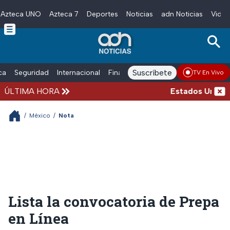
Azteca UNO
Azteca 7
Deportes
Noticias
adn Noticias
Video
Skip to main content
Suscríbete
ica
Seguridad
Internacional
Finanzas
adn Noticias Radio
Esp
TV En Vivo
ÚLTIMA HORA
Estados Unidos s
/
México
/
Nota
Lista la convocatoria de Prepa
en Línea