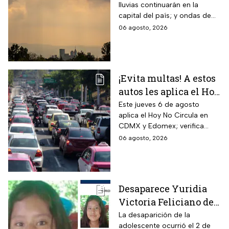
lluvias continuarán en la
mexicano aumentará
capital del país; y ondas de
las temperaturas este
calor afectarán el norte de
06 agosto, 2026
jueves
México
¡Evita multas! A estos
autos les aplica el Hoy
No Circula durante
Este jueves 6 de agosto
aplica el Hoy No Circula en
este jueves en CDMX
CDMX y Edomex; verifica
y partes del Edomex
color de engomado, placas y
06 agosto, 2026
holograma para evitar multas
y corralón.
Desaparece Yuridia
Victoria Feliciano de
13 años en Tlalpan,
La desaparición de la
adolescente ocurrió el 2 de
CDMX; activan Alerta