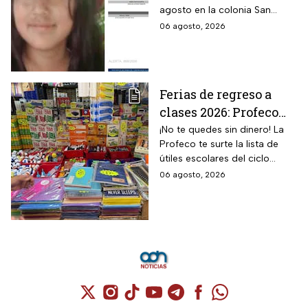
agosto en la colonia San
Amber
Pedro Mártir; autoridades
06 agosto, 2026
piden ayuda para localizarla
Ferias de regreso a
clases 2026: Profeco
anuncia descuentos
¡No te quedes sin dinero! La
Profeco te surte la lista de
en útiles, mochilas y
útiles escolares del ciclo
uniformes; consulta
2026-2027 a precios de
06 agosto, 2026
sedes
remate.
Cuenta de X / Twitter (se abre en una nuev
Cuenta de Instagram (se abre en una n
Cuenta de TikTok (se abre en una
Cuenta de YouTube (se abre 
Cuenta de Telegram (se a
Cuenta de Facebook 
Cuenta de Whats