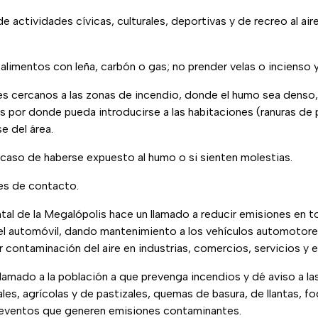
 de actividades cívicas, culturales, deportivas y de recreo al air
 alimentos con leña, carbón o gas; no prender velas o incienso 
es cercanos a las zonas de incendio, donde el humo sea denso, 
 por donde pueda introducirse a las habitaciones (ranuras de 
se del área.
 caso de haberse expuesto al humo o si sienten molestias.
tes de contacto.
al de la Megalópolis hace un llamado a reducir emisiones en to
el automóvil, dando mantenimiento a los vehículos automotor
 contaminación del aire en industrias, comercios, servicios y e
lamado a la población a que prevenga incendios y dé aviso a l
les, agrícolas y de pastizales, quemas de basura, de llantas, fo
 eventos que generen emisiones contaminantes.