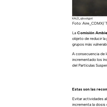
KAL|1_qbudgjxt
Foto: Aire_CDMX/ T
La
Comisión Ambien
objeto de reducir la
grupos más vulnerabl
A consecuencia de lo
incrementado los índ
del Partículas Suspe
Estas son las rec
Evitar actividades al
incrementa la dosis