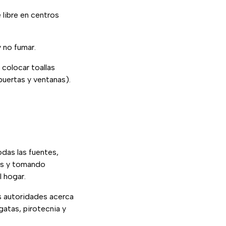
e libre en centros
y no fumar.
colocar toallas
puertas y ventanas).
das las fuentes,
es y tomando
l hogar.
as autoridades acerca
gatas, pirotecnia y