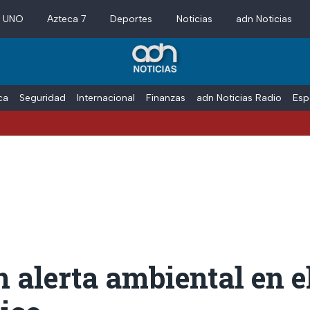
a UNO
Azteca 7
Deportes
Noticias
adn Noticias
ica
Seguridad
Internacional
Finanzas
adn Noticias Radio
Esp
 alerta ambiental en e