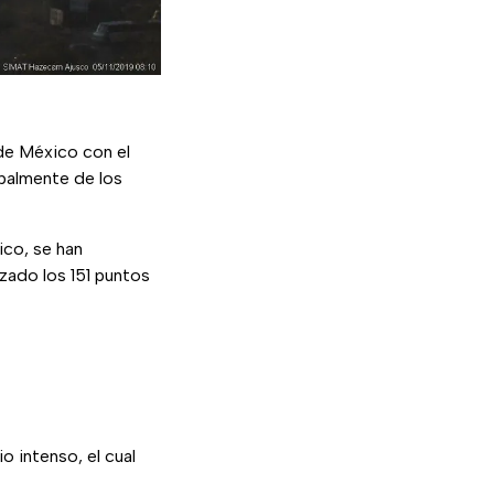
 de México con el
ipalmente de los
ico, se han
zado los 151 puntos
io intenso, el cual