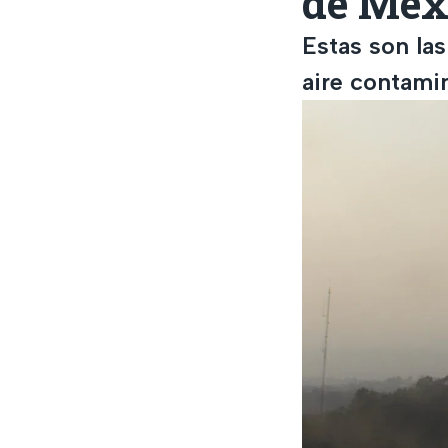
de Méx
Estas son la
aire contami