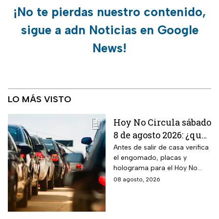
¡No te pierdas nuestro contenido,
sigue a adn Noticias en Google
News!
LO MÁS VISTO
Hoy No Circula sábado
8 de agosto 2026: ¿qué
autos no circulan en
Antes de salir de casa verifica
el engomado, placas y
CDMX y Edomex?
holograma para el Hoy No
Circula de este sábado
08 agosto, 2026