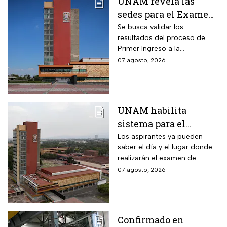
UNAM revela las
sedes para el Examen
de control 2026;
Se busca validar los
resultados del proceso de
consulta dónde será
Primer Ingreso a la
Licenciatura luego de
07 agosto, 2026
anomalías presentadas
UNAM habilita
sistema para el
examen de control: así
Los aspirantes ya pueden
saber el día y el lugar donde
puedes consultar
realizarán el examen de
fecha, hora y sede
control de forma presencial
07 agosto, 2026
Confirmado en