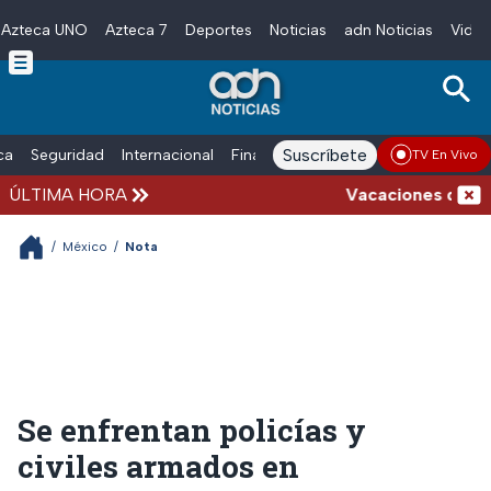
Azteca UNO
Azteca 7
Deportes
Noticias
adn Noticias
Video
Skip to main content
Suscríbete
ica
Seguridad
Internacional
Finanzas
adn Noticias Radio
Esp
TV En Vivo
ÚLTIMA HORA
Vacaciones de veran
/
México
/
Nota
Se enfrentan policías y
civiles armados en