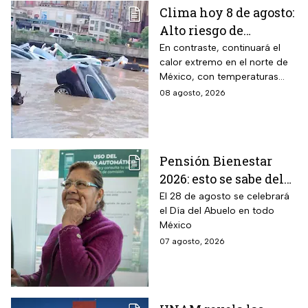
Clima hoy 8 de agosto:
Alto riesgo de
inundaciones y
En contraste, continuará el
calor extremo en el norte de
desbordamiento de
México, con temperaturas
ríos por lluvias
superiores a 45°C en el
08 agosto, 2026
intensas en dos
noreste de Baja California.
estados
Pensión Bienestar
2026: esto se sabe del
pago por el Día del
El 28 de agosto se celebrará
el Día del Abuelo en todo
Abuelo en agosto
México
07 agosto, 2026