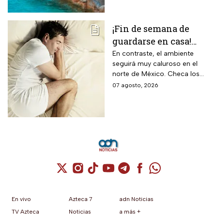
¡Fin de semana de
guardarse en casa!
Monzón mexicano
En contraste, el ambiente
seguirá muy caluroso en el
dejará lluvias
norte de México. Checa los
intensas en estos
detalles y toma precauciones.
07 agosto, 2026
estados; así estará el
clima hoy
Cuenta de X / Twitter (se abre en una nuev
Cuenta de Instagram (se abre en una n
Cuenta de TikTok (se abre en una
Cuenta de YouTube (se abre 
Cuenta de Telegram (se a
Cuenta de Facebook 
Cuenta de Whats
En vivo
Azteca 7
adn Noticias
TV Azteca
Noticias
a más +