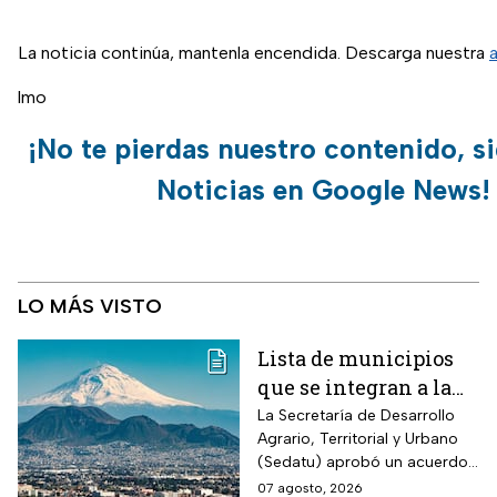
La noticia continúa, mantenla encendida. Descarga nuestra
lmo
¡No te pierdas nuestro contenido, s
Noticias en Google News!
LO MÁS VISTO
Lista de municipios
que se integran a la
Zona Metropolitana
La Secretaría de Desarrollo
Agrario, Territorial y Urbano
del Valle de México
(Sedatu) aprobó un acuerdo
para que se integren más
07 agosto, 2026