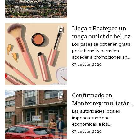
municipios a la Zona
Metropolitana del Valle de
México (ZMVM).
Llega a Ecatepec un
mega outlet de belleza
con entrada gratis y
Los pases se obtienen gratis
por internet y permiten
descuentos de hasta el
acceder a promociones en
80% durante 5 días
maquillaje, perfumes y
07 agosto, 2026
consecutivos en
cuidado personal
agosto de 2026
Confirmado en
Monterrey: multarán
a conductores que
Las autoridades locales
imponen sanciones
superen este límite de
económicas a los
velocidad en zonas
automovilistas que rebasen la
07 agosto, 2026
escolares
velocidad permitida en las