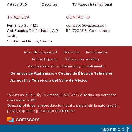
Azteca UNO
Deportes
TV Azteca Internacional
TV AZTECA
CONTACTO
Periférico Sur 4121,
contacto@tvazteca.com
Col. Fuentes Del Pedregal, C.P.
55 1720 1313
|
Conmutador
14140,
Ciudad De México, México.
Aviso de privacidad
Derechos
Inversionistas
Promo Espacio
Trabaja con nosotros
Programa de ética, integridad y cumplimiento
Defensor de Audiencias y Código de Ética de Televisión
Azteca III y Televisora del Valle de México
TV Azteca, M.R. & ©, TV Azteca, S.A.B. de C.V. Todos los derechos
reservados, 2025.
Queda prohibida la reproducción total o parcial sin la autorización
previa, expresa y por escrito de su titular.
Subir inicio