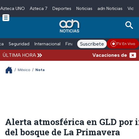
Azteca UNO
Azteca 7
Deportes
Noticias
adn Noticias
Video
Skip to main content
Suscríbete
ica
Seguridad
Internacional
Finanzas
adn Noticias Radio
Esp
TV En Vivo
ÚLTIMA HORA
Vacaciones de verano c
/
México
/
Nota
Alerta atmosférica en GLD por 
del bosque de La Primavera