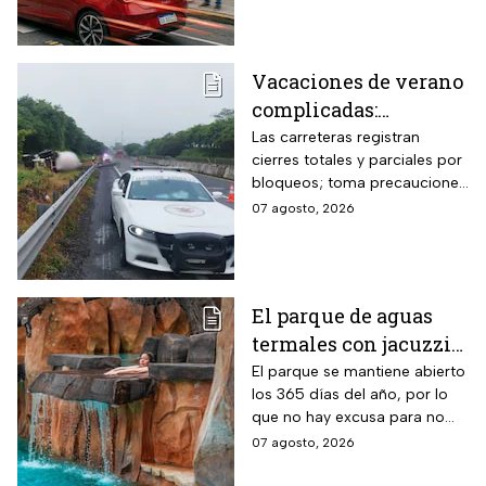
inmediaciones de los
planteles educativos.
Vacaciones de verano
complicadas:
Carreteras cerradas
Las carreteras registran
cierres totales y parciales por
por bloqueos y fuertes
bloqueos; toma precauciones
accidentes hoy
si viajas en estas vacaciones
07 agosto, 2026
viernes 7 de agosto
de verano
El parque de aguas
termales con jacuzzis
y cabañas a 2 horas de
El parque se mantiene abierto
los 365 días del año, por lo
CDMX donde este
que no hay excusa para no
grupo de adultos
visitar este hermoso lugar
07 agosto, 2026
mayores paga la
mitad