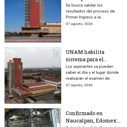
de control 2026;
Se busca validar los
resultados del proceso de
consulta dónde será
Primer Ingreso a la
Licenciatura luego de
07 agosto, 2026
anomalías presentadas
UNAM habilita
sistema para el
examen de control: así
Los aspirantes ya pueden
saber el día y el lugar donde
puedes consultar
realizarán el examen de
fecha, hora y sede
control de forma presencial
07 agosto, 2026
Confirmado en
Naucalpan, Edomex: