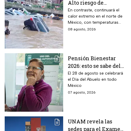
Alto riesgo de
inundaciones y
En contraste, continuará el
calor extremo en el norte de
desbordamiento de
México, con temperaturas
ríos por lluvias
superiores a 45°C en el
08 agosto, 2026
intensas en dos
noreste de Baja California.
estados
Pensión Bienestar
2026: esto se sabe del
pago por el Día del
El 28 de agosto se celebrará
el Día del Abuelo en todo
Abuelo en agosto
México
07 agosto, 2026
UNAM revela las
sedes para el Examen