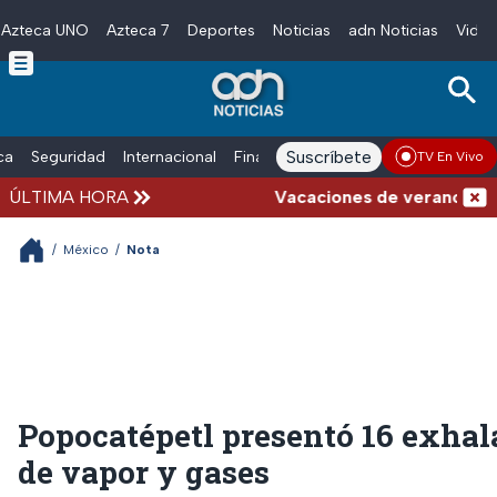
Azteca UNO
Azteca 7
Deportes
Noticias
adn Noticias
Video
Skip to main content
Suscríbete
ica
Seguridad
Internacional
Finanzas
adn Noticias Radio
Esp
TV En Vivo
ÚLTIMA HORA
Vacaciones de verano complica
/
México
/
Nota
Popocatépetl presentó 16 exhal
de vapor y gases