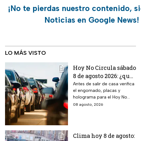
¡No te pierdas nuestro contenido, s
Noticias en Google News!
LO MÁS VISTO
Hoy No Circula sábado
8 de agosto 2026: ¿qué
autos no circulan en
Antes de salir de casa verifica
el engomado, placas y
CDMX y Edomex?
holograma para el Hoy No
Circula de este sábado
08 agosto, 2026
Clima hoy 8 de agosto: