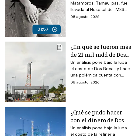
Matamoros, Tamaulipas, fue
llevada al Hospital del IMSS
tras una llamada al 911 por
08 agosto, 2026
parte de vecinos que
alertaron sobre su avanzado
01:57
embarazo.
¿En qué se fueron más
de 21 mil mdd de Dos
Bocas? La polémica
Un análisis pone bajo la lupa
el costo de Dos Bocas y hace
cuenta de las
una polémica cuenta con
“refinerías hechizas”
pequeñas instalaciones
08 agosto, 2026
clandestinas: el resultado abre
un fuerte debate.
¿Qué se pudo hacer
con el dinero de Dos
Bocas? La polémica
Un análisis pone bajo la lupa
el costo de la refinería