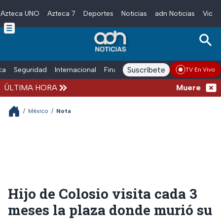
Azteca UNO
Azteca 7
Deportes
Noticias
adn Noticias
Video
Skip to main content
Suscríbete
ica
Seguridad
Internacional
Finanzas
adn Noticias Radio
Esp
TV En Vivo
ÚLTIMA HORA
Muere a los 6
/
México
/
Nota
Hijo de Colosio visita cada 3
meses la plaza donde murió su