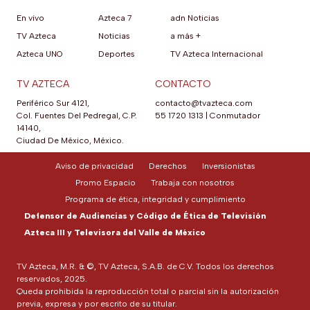
En vivo
Azteca 7
adn Noticias
TV Azteca
Noticias
a más +
Azteca UNO
Deportes
TV Azteca Internacional
TV AZTECA
CONTACTO
Periférico Sur 4121,
contacto@tvazteca.com
Col. Fuentes Del Pedregal, C.P.
55 1720 1313
|
Conmutador
14140,
Ciudad De México, México.
Aviso de privacidad
Derechos
Inversionistas
Promo Espacio
Trabaja con nosotros
Programa de ética, integridad y cumplimiento
Defensor de Audiencias y Código de Ética de Televisión
Azteca III y Televisora del Valle de México
TV Azteca, M.R. & ©, TV Azteca, S.A.B. de C.V. Todos los derechos
reservados, 2025.
Queda prohibida la reproducción total o parcial sin la autorización
previa, expresa y por escrito de su titular.