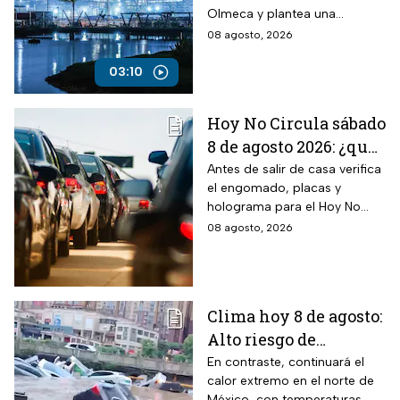
cuenta de las
Olmeca y plantea una
“refinerías hechizas”
polémica comparación con
08 agosto, 2026
pequeñas instalaciones
clandestinas.
03:10
Hoy No Circula sábado
8 de agosto 2026: ¿qué
autos no circulan en
Antes de salir de casa verifica
el engomado, placas y
CDMX y Edomex?
holograma para el Hoy No
Circula de este sábado
08 agosto, 2026
Clima hoy 8 de agosto:
Alto riesgo de
inundaciones y
En contraste, continuará el
calor extremo en el norte de
desbordamiento de
México, con temperaturas