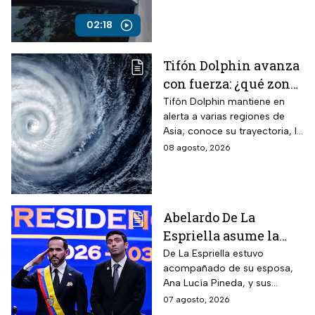
compañeros y personal
docente.
02:18
Tifón Dolphin avanza
con fuerza: ¿qué zonas
están en alerta?
Tifón Dolphin mantiene en
alerta a varias regiones de
Asia; conoce su trayectoria, la
fuerza de sus vientos y qué se
08 agosto, 2026
espera durante las próximas
horas.
Abelardo De La
Espriella asume la
presidencia de
De La Espriella estuvo
acompañado de su esposa,
Colombia; así fue su
Ana Lucía Pineda, y sus
atípica investidura en
cuatro hijos, además de los
07 agosto, 2026
Cali
más de mil invitados