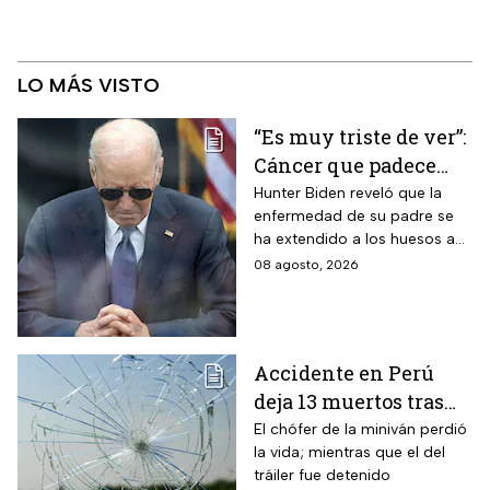
LO MÁS VISTO
“Es muy triste de ver”:
Cáncer que padece
Joe Biden se propaga
Hunter Biden reveló que la
enfermedad de su padre se
y causa metástasis
ha extendido a los huesos a
pesar del tratamiento.
08 agosto, 2026
Accidente en Perú
deja 13 muertos tras
choque entre una
El chófer de la miniván perdió
la vida; mientras que el del
miniván y un tráiler
tráiler fue detenido