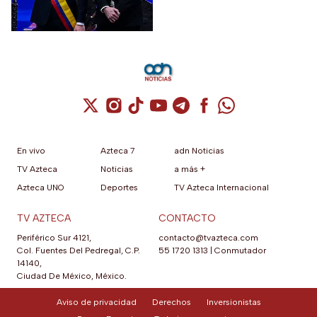
nacionales e internacionales.
Cuenta de X / Twitter (se abre en una nuev
Cuenta de Instagram (se abre en una n
Cuenta de TikTok (se abre en una
Cuenta de YouTube (se abre 
Cuenta de Telegram (se a
Cuenta de Facebook 
Cuenta de Whats
En vivo
Azteca 7
adn Noticias
TV Azteca
Noticias
a más +
Azteca UNO
Deportes
TV Azteca Internacional
TV AZTECA
CONTACTO
Periférico Sur 4121,
contacto@tvazteca.com
Col. Fuentes Del Pedregal, C.P.
55 1720 1313
|
Conmutador
14140,
Ciudad De México, México.
Aviso de privacidad
Derechos
Inversionistas