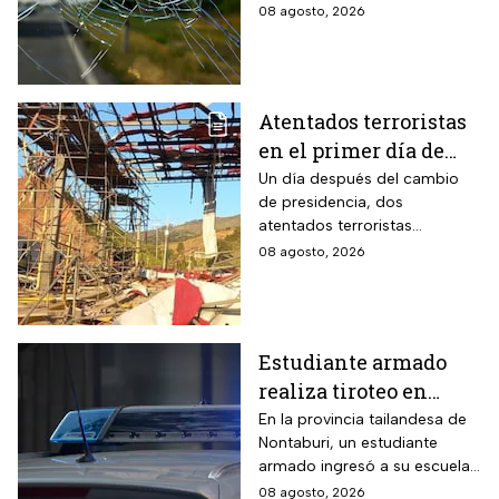
08 agosto, 2026
Atentados terroristas
en el primer día de
presidencia de
Un día después del cambio
de presidencia, dos
Abelardo De la
atentados terroristas
Espriella en Colombia
ocurrieron en Colombia
08 agosto, 2026
Estudiante armado
realiza tiroteo en
escuela de Tailandia
En la provincia tailandesa de
Nontaburi, un estudiante
armado ingresó a su escuela
y abrió fuego contra
08 agosto, 2026