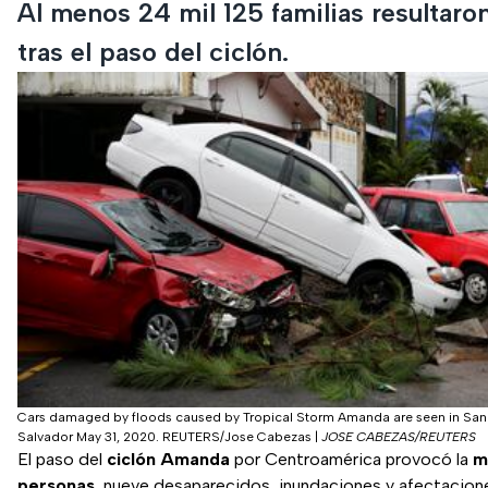
Al menos 24 mil 125 familias resultaro
tras el paso del ciclón.
Cars damaged by floods caused by Tropical Storm Amanda are seen in San 
Salvador May 31, 2020. REUTERS/Jose Cabezas
|
JOSE CABEZAS/REUTERS
El paso del
ciclón Amanda
por Centroamérica provocó la
mu
personas
, nueve desaparecidos, inundaciones y afectacione