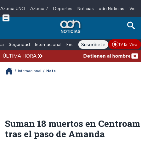
Azteca UNO
Azteca 7
Deportes
Noticias
adn Noticias
Video
Skip to main content
Suscríbete
ica
Seguridad
Internacional
Finanzas
adn Noticias Radio
Esp
TV En Vivo
ÚLTIMA HORA
Detienen al hombre que emp
/
Internacional
/
Nota
Suman 18 muertos en Centroam
tras el paso de Amanda