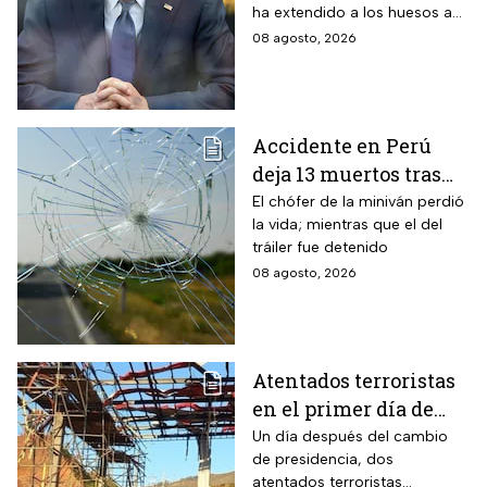
ha extendido a los huesos a
pesar del tratamiento.
08 agosto, 2026
Accidente en Perú
deja 13 muertos tras
choque entre una
El chófer de la miniván perdió
la vida; mientras que el del
miniván y un tráiler
tráiler fue detenido
08 agosto, 2026
Atentados terroristas
en el primer día de
presidencia de
Un día después del cambio
de presidencia, dos
Abelardo De la
atentados terroristas