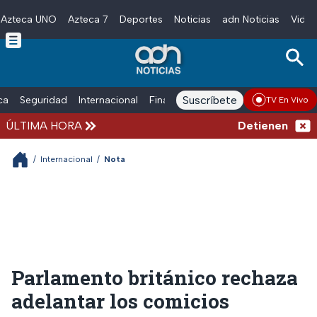
Azteca UNO
Azteca 7
Deportes
Noticias
adn Noticias
Video
Skip to main content
Suscríbete
ica
Seguridad
Internacional
Finanzas
adn Noticias Radio
Esp
TV En Vivo
ÚLTIMA HORA
Detienen al homb
/
Internacional
/
Nota
Parlamento británico rechaza
adelantar los comicios