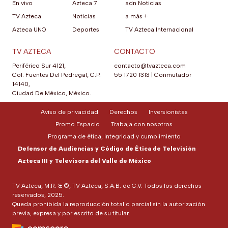
En vivo
Azteca 7
adn Noticias
TV Azteca
Noticias
a más +
Azteca UNO
Deportes
TV Azteca Internacional
TV AZTECA
CONTACTO
Periférico Sur 4121,
contacto@tvazteca.com
Col. Fuentes Del Pedregal, C.P.
55 1720 1313
|
Conmutador
14140,
Ciudad De México, México.
Aviso de privacidad
Derechos
Inversionistas
Promo Espacio
Trabaja con nosotros
Programa de ética, integridad y cumplimiento
Defensor de Audiencias y Código de Ética de Televisión
Azteca III y Televisora del Valle de México
TV Azteca, M.R. & ©, TV Azteca, S.A.B. de C.V. Todos los derechos
reservados, 2025.
Queda prohibida la reproducción total o parcial sin la autorización
previa, expresa y por escrito de su titular.