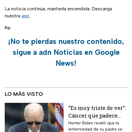
La noticia continúa, mantenla encendida. Descarga
nuestra
app.
lhp
¡No te pierdas nuestro contenido,
sigue a adn Noticias en Google
News!
LO MÁS VISTO
“Es muy triste de ver”:
Cáncer que padece
Joe Biden se propaga
Hunter Biden reveló que la
enfermedad de su padre se
y causa metástasis