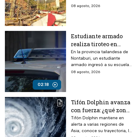
Espriella en Colombia
ocurrieron en Colombia
08 agosto, 2026
Estudiante armado
realiza tiroteo en
escuela de Tailandia
En la provincia tailandesa de
Nontaburi, un estudiante
armado ingresó a su escuela
y abrió fuego contra
08 agosto, 2026
compañeros y personal
docente.
02:18
Tifón Dolphin avanza
con fuerza: ¿qué zonas
están en alerta?
Tifón Dolphin mantiene en
alerta a varias regiones de
Asia; conoce su trayectoria, la