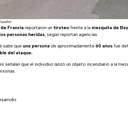
 Español
 de Francia
reportaron un
tiroteo
frente a la
mezquita de Ba
dos personas heridas
, según reportan agencias.
e sabe que
una persona
de aproximadamente
60 años
fue de
le del ataque.
s señalan que el individuo lanzó un objeto incendiario a la mez
ersonas.
sarrollo.