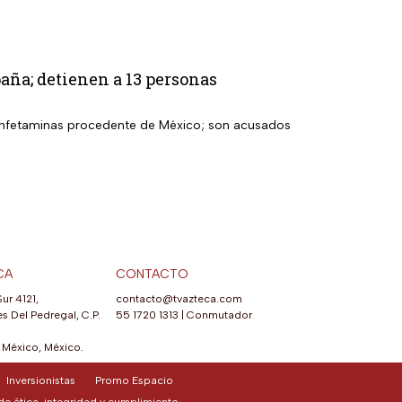
aña; detienen a 13 personas
etanfetaminas procedente de México; son acusados
CA
CONTACTO
Sur 4121,
contacto@tvazteca.com
s Del Pedregal, C.P.
55 1720 1313
|
Conmutador
México, México.
Inversionistas
Promo Espacio