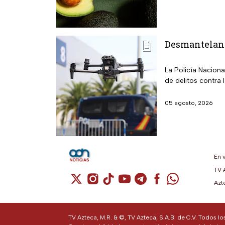
Desmantelan l
La Policía Nacion
de delitos contra 
05 agosto, 2026
En 
TV 
Cuenta de X / Twitter (se abre en una n
Cuenta de Instagram (se abre en u
Cuenta de TikTok (se abre en 
Cuenta de YouTube (se ab
Cuenta de Telegram (
Cuenta de Facebo
Cuenta de Wh
Azt
TV Azteca, M.R. & ©, TV Azteca, S.A.B. de C.V. Todos l