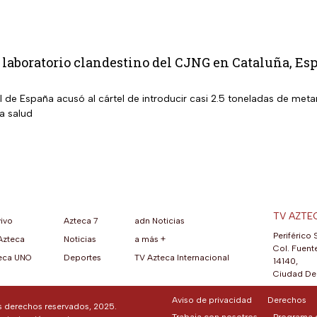
aboratorio clandestino del CJNG en Cataluña, Esp
al de España acusó al cártel de introducir casi 2.5 toneladas de m
la salud
TV AZTE
vivo
Azteca 7
adn Noticias
Periférico 
Azteca
Noticias
a más +
ueva pestaña)
na nueva pestaña)
una nueva pestaña)
re en una nueva pestaña)
se abre en una nueva pestaña)
ok (se abre en una nueva pestaña)
atsApp (se abre en una nueva pestaña)
Col. Fuente
eca UNO
Deportes
TV Azteca Internacional
14140,
Ciudad De 
Aviso de privacidad
Derechos
os derechos reservados, 2025.