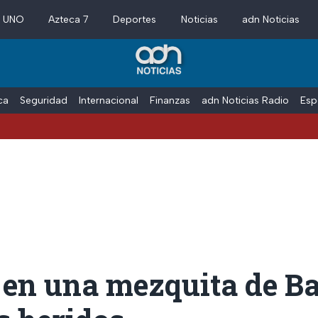
a UNO
Azteca 7
Deportes
Noticias
adn Noticias
ica
Seguridad
Internacional
Finanzas
adn Noticias Radio
Esp
o en una mezquita de B