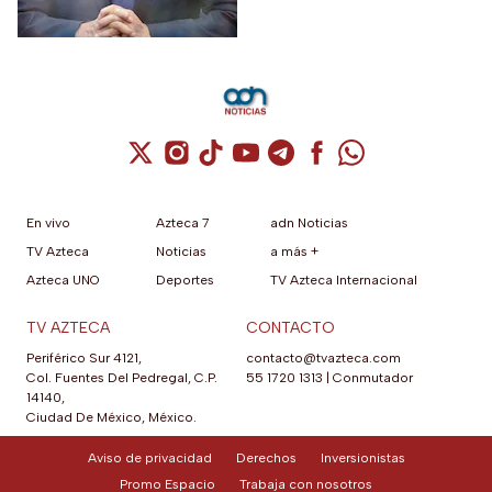
Cuenta de X / Twitter (se abre en una nuev
Cuenta de Instagram (se abre en una n
Cuenta de TikTok (se abre en una
Cuenta de YouTube (se abre 
Cuenta de Telegram (se a
Cuenta de Facebook 
Cuenta de Whats
En vivo
Azteca 7
adn Noticias
TV Azteca
Noticias
a más +
Azteca UNO
Deportes
TV Azteca Internacional
TV AZTECA
CONTACTO
Periférico Sur 4121,
contacto@tvazteca.com
Col. Fuentes Del Pedregal, C.P.
55 1720 1313
|
Conmutador
14140,
Ciudad De México, México.
Aviso de privacidad
Derechos
Inversionistas
Promo Espacio
Trabaja con nosotros