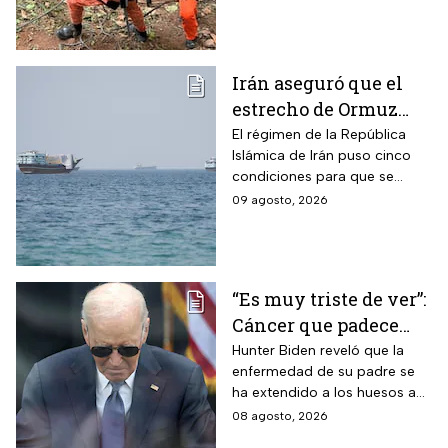
Irán aseguró que el
estrecho de Ormuz
seguirá bloqueado
El régimen de la República
Islámica de Irán puso cinco
hasta que EUA acepte
condiciones para que se
“sus condiciones”
reabra el estrecho de Ormuz
09 agosto, 2026
“Es muy triste de ver”:
Cáncer que padece
Joe Biden se propaga
Hunter Biden reveló que la
enfermedad de su padre se
y causa metástasis
ha extendido a los huesos a
pesar del tratamiento.
08 agosto, 2026