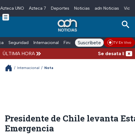
Azteca UNO
Azteca 7
Deportes
Noticias
adn Noticias
Video
Skip to main content
Suscríbete
ica
Seguridad
Internacional
Finanzas
adn Noticias Radio
Esp
TV En Vivo
ÚLTIMA HORA
Se desata balacer
/
Internacional
/
Nota
Presidente de Chile levanta Est
Emergencia