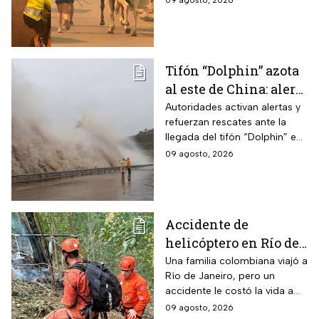
09 agosto, 2026
granjas; más de 300
bomberos luchan contra el
fuego.
Tifón “Dolphin” azota
al este de China: alerta
máxima por
Autoridades activan alertas y
refuerzan rescates ante la
inundaciones y
llegada del tifón “Dolphin” en
ráfagas
el este de China con vientos
09 agosto, 2026
de 42 m/s, evacuaciones y
miles de vuelos cancelados.
Accidente de
helicóptero en Río de
Janeiro deja muertos;
Una familia colombiana viajó a
Río de Janeiro, pero un
su familia los
accidente le costó la vida a
esperaba en tierra
tres integrantes
09 agosto, 2026