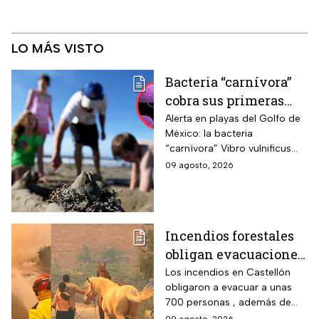
LO MÁS VISTO
Bacteria “carnívora”
cobra sus primeras
vidas y enciende
Alerta en playas del Golfo de
México: la bacteria
alarmas en estas
“carnívora” Vibro vulnificus
playas de EUA
causa infecciones graves y
09 agosto, 2026
muertes; precaución con
heridas y mariscos crudos.
Incendios forestales
obligan evacuaciones
en el este de España |
Los incendios en Castellón
obligaron a evacuar a unas
VIDEO
700 personas , además de
que ya dañaron viviendas y