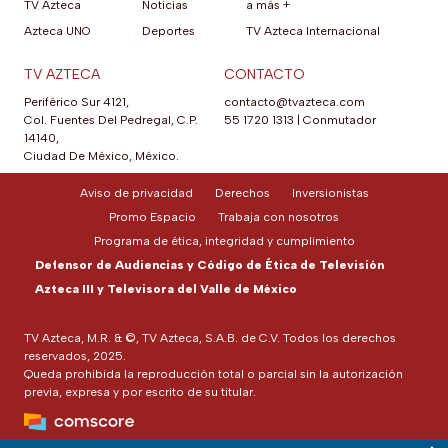
TV Azteca
Noticias
a más +
Azteca UNO
Deportes
TV Azteca Internacional
TV AZTECA
CONTACTO
Periférico Sur 4121,
contacto@tvazteca.com
Col. Fuentes Del Pedregal, C.P.
55 1720 1313
|
Conmutador
14140,
Ciudad De México, México.
Aviso de privacidad
Derechos
Inversionistas
Promo Espacio
Trabaja con nosotros
Programa de ética, integridad y cumplimiento
Defensor de Audiencias y Código de Ética de Televisión
Azteca III y Televisora del Valle de México
TV Azteca, M.R. & ©, TV Azteca, S.A.B. de C.V. Todos los derechos
reservados, 2025.
Queda prohibida la reproducción total o parcial sin la autorización
previa, expresa y por escrito de su titular.