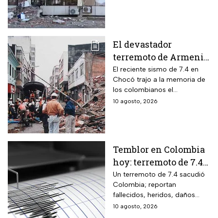
Colombia
Manizales, Armenia, Quibdó,
Cartago y Buenaventura
El devastador
terremoto de Armenia
en 1999: La tragedia
El reciente sismo de 7.4 en
Chocó trajo a la memoria de
que marcó la historia
los colombianos el
de Colombia
devastador terremoto que
10 agosto, 2026
destruyó la ciudad de
Armenia hace 27 años.
Temblor en Colombia
hoy: terremoto de 7.4
deja daños y heridos
Un terremoto de 7.4 sacudió
Colombia; reportan
en varias ciudades
fallecidos, heridos, daños
estructurales y el colapso de
10 agosto, 2026
la cúpula de la Catedral de