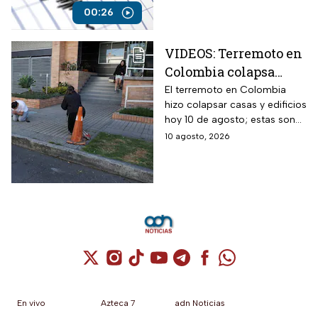
Manizales.
00:26
VIDEOS: Terremoto en
Colombia colapsa
edificios y casas; así se
El terremoto en Colombia
hizo colapsar casas y edificios
vive la emergencia
hoy 10 de agosto; estas son
las imágenes
10 agosto, 2026
Cuenta de X / Twitter (se abre en una nuev
Cuenta de Instagram (se abre en una n
Cuenta de TikTok (se abre en una
Cuenta de YouTube (se abre 
Cuenta de Telegram (se a
Cuenta de Facebook 
Cuenta de Whats
En vivo
Azteca 7
adn Noticias