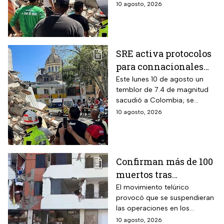
el sismo pudo haber
10 agosto, 2026
VIDEO
provocado la actividad en el
volcán ubicado en el
departamento del Cauca.
SRE activa protocolos
para connacionales
tras terremoto en
Este lunes 10 de agosto un
temblor de 7.4 de magnitud
Colombia; no hay
sacudió a Colombia; se
mexicanos afectados
reportan 73 muertos.
10 agosto, 2026
Confirman más de 100
muertos tras
terremoto de 7.4 de
El movimiento telúrico
provocó que se suspendieran
magnitud y declaran
las operaciones en los
desastre nacional en
aeropuertos de Pereira,
10 agosto, 2026