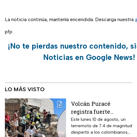
La noticia continúa, mantenla encendida. Descarga nuestra
pfp
¡No te pierdas nuestro contenido, s
Noticias en Google News!
LO MÁS VISTO
Volcán Puracé
registra fuerte
explosión de ceniza
Este lunes 10 de agosto, un
terremoto de 7.4 de magnitud
tras terremoto en
despertó a los colombianos;
Colombia; hay alerta |