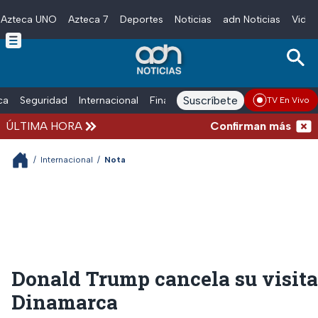
Azteca UNO
Azteca 7
Deportes
Noticias
adn Noticias
Video
Skip to main content
Suscríbete
ica
Seguridad
Internacional
Finanzas
adn Noticias Radio
Esp
TV En Vivo
ÚLTIMA HORA
Confirman más de 100 
/
Internacional
/
Nota
Donald Trump cancela su visita
Dinamarca