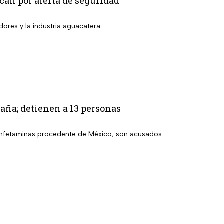
án por alerta de seguridad
dores y la industria aguacatera
aña; detienen a 13 personas
etanfetaminas procedente de México; son acusados