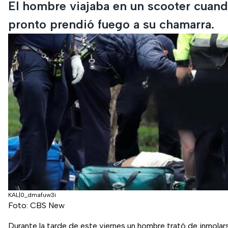
El hombre viajaba en un scooter cuan
pronto prendió fuego a su chamarra.
KAL|0_dmafuw3i
Foto: CBS New
Durante la tarde de este viernes un hombre trató de inmolars