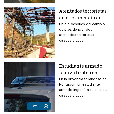
Atentados terroristas
en el primer día de
presidencia de
Un día después del cambio
de presidencia, dos
Abelardo De la
atentados terroristas
Espriella en Colombia
ocurrieron en Colombia
08 agosto, 2026
Estudiante armado
realiza tiroteo en
escuela de Tailandia
En la provincia tailandesa de
Nontaburi, un estudiante
armado ingresó a su escuela
y abrió fuego contra
08 agosto, 2026
compañeros y personal
docente.
02:18