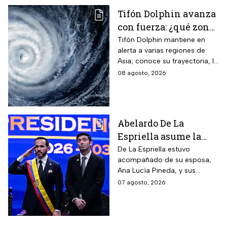
Tifón Dolphin avanza
con fuerza: ¿qué zonas
están en alerta?
Tifón Dolphin mantiene en
alerta a varias regiones de
Asia; conoce su trayectoria, la
fuerza de sus vientos y qué se
08 agosto, 2026
espera durante las próximas
horas.
Abelardo De La
Espriella asume la
presidencia de
De La Espriella estuvo
acompañado de su esposa,
Colombia; así fue su
Ana Lucía Pineda, y sus
atípica investidura en
cuatro hijos, además de los
07 agosto, 2026
Cali
más de mil invitados
nacionales e internacionales.