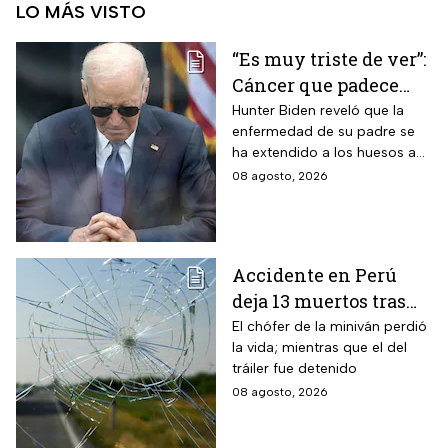
LO MÁS VISTO
“Es muy triste de ver”:
Cáncer que padece
Joe Biden se propaga
Hunter Biden reveló que la
enfermedad de su padre se
y causa metástasis
ha extendido a los huesos a
pesar del tratamiento.
08 agosto, 2026
Accidente en Perú
deja 13 muertos tras
choque entre una
El chófer de la miniván perdió
la vida; mientras que el del
miniván y un tráiler
tráiler fue detenido
08 agosto, 2026