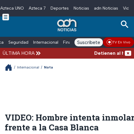
Azteca UNO
Azteca 7
Deportes
Noticias
adn Noticias
Video
Skip to main content
Suscríbete
ica
Seguridad
Internacional
Finanzas
adn Noticias Radio
Esp
TV En Vivo
ÚLTIMA HORA
Detienen al hombre 
/
Internacional
/
Nota
VIDEO: Hombre intenta inmola
frente a la Casa Blanca