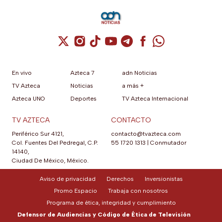
Cuenta de X / Twitter (se abre en una nuev
Cuenta de Instagram (se abre en una n
Cuenta de TikTok (se abre en una
Cuenta de YouTube (se abre 
Cuenta de Telegram (se a
Cuenta de Facebook 
Cuenta de Whats
En vivo
Azteca 7
adn Noticias
TV Azteca
Noticias
a más +
Azteca UNO
Deportes
TV Azteca Internacional
TV AZTECA
CONTACTO
Periférico Sur 4121,
contacto@tvazteca.com
Col. Fuentes Del Pedregal, C.P.
55 1720 1313
|
Conmutador
14140,
Ciudad De México, México.
Aviso de privacidad
Derechos
Inversionistas
Promo Espacio
Trabaja con nosotros
Programa de ética, integridad y cumplimiento
Defensor de Audiencias y Código de Ética de Televisión