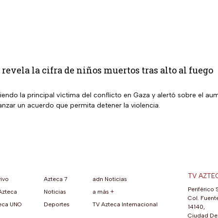
revela la cifra de niños muertos tras alto al fuego
siendo la principal víctima del conflicto en Gaza y alertó sobre el au
anzar un acuerdo que permita detener la violencia.
TV AZTE
vivo
Azteca 7
adn Noticias
Periférico 
Azteca
Noticias
a más +
ueva pestaña)
na nueva pestaña)
una nueva pestaña)
re en una nueva pestaña)
se abre en una nueva pestaña)
ok (se abre en una nueva pestaña)
atsApp (se abre en una nueva pestaña)
Col. Fuente
eca UNO
Deportes
TV Azteca Internacional
14140,
Ciudad De 