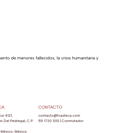
mento de menores fallecidos, la crisis humanitaria y
CA
CONTACTO
Sur 4121,
contacto@tvazteca.com
s Del Pedregal, C.P.
55 1720 1313
|
Conmutador
México, México.