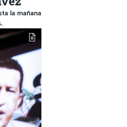
ávez
sta la mañana
.