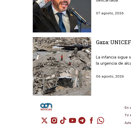
descartada.
07 agosto, 2026
Gaza: UNICEF 
La infancia sigue 
la urgencia de alc
06 agosto, 2026
En 
TV 
Cuenta de X / Twitter (se abre en una n
Cuenta de Instagram (se abre en u
Cuenta de TikTok (se abre en 
Cuenta de YouTube (se ab
Cuenta de Telegram (
Cuenta de Facebo
Cuenta de Wh
Azt