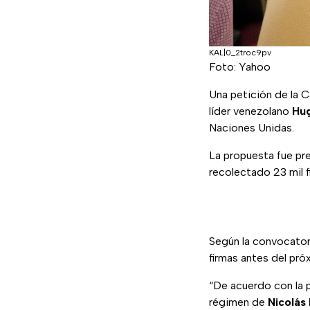
KAL|0_2troc9pv
Foto: Yahoo
Una petición de la C
líder venezolano
Hu
Naciones Unidas.
La propuesta fue pr
recolectado 23 mil f
Según la convocator
firmas antes del próx
“De acuerdo con la 
régimen de
Nicolás