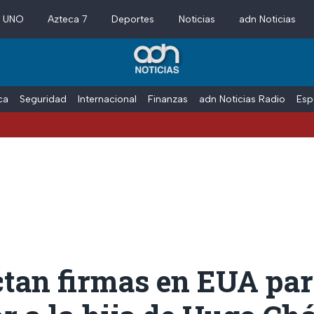
a UNO
Azteca 7
Deportes
Noticias
adn Noticias
ica
Seguridad
Internacional
Finanzas
adn Noticias Radio
Esp
ctan firmas en EUA pa