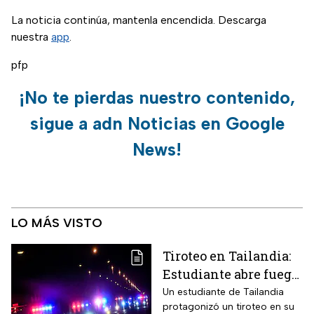
La noticia continúa, mantenla encendida. Descarga
nuestra
app
.
pfp
¡No te pierdas nuestro contenido,
sigue a adn Noticias en Google
News!
LO MÁS VISTO
Tiroteo en Tailandia:
Estudiante abre fuego
contra maestros y
Un estudiante de Tailandia
protagonizó un tiroteo en su
alumnos; antes mató a