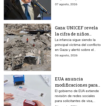
hora y dónde ver
hacerlo en una guarnición
07 agosto, 2026
militar en Popayán, fuera
descartada.
Gaza: UNICEF revela
la cifra de niños
muertos tras alto al
La infancia sigue siendo la
principal víctima del conflicto
fuego
en Gaza y alertó sobre el
aumento de menores
06 agosto, 2026
fallecidos, la crisis humanitaria
y la urgencia de alcanzar un
acuerdo que permita detener
la violencia.
EUA anuncia
modificaciones para
el trámite de la visa:
El gobierno de EUA extiende
revisión de redes sociales
mexicanos deberán
para solicitantes de visa,
cumplir nueva
incluyendo mexicanos y