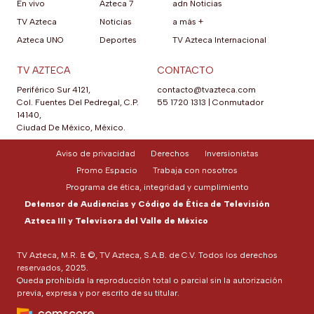
En vivo
Azteca 7
adn Noticias
TV Azteca
Noticias
a más +
Azteca UNO
Deportes
TV Azteca Internacional
TV AZTECA
CONTACTO
Periférico Sur 4121,
contacto@tvazteca.com
Col. Fuentes Del Pedregal, C.P.
55 1720 1313
|
Conmutador
14140,
Ciudad De México, México.
Aviso de privacidad
Derechos
Inversionistas
Promo Espacio
Trabaja con nosotros
Programa de ética, integridad y cumplimiento
Defensor de Audiencias y Código de Ética de Televisión
Azteca III y Televisora del Valle de México
TV Azteca, M.R. & ©, TV Azteca, S.A.B. de C.V. Todos los derechos
reservados, 2025.
Queda prohibida la reproducción total o parcial sin la autorización
previa, expresa y por escrito de su titular.