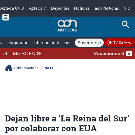
Azteca UNO
Azteca 7
Deportes
Noticias
adn Noticias
Video
Skip to main content
Suscríbete
ica
Seguridad
Internacional
Finanzas
adn Noticias Radio
Esp
TV En Vivo
ÚLTIMA HORA
Vacaciones de veran
/
Internacional
/
Nota
Dejan libre a ‘La Reina del Sur’
por colaborar con EUA