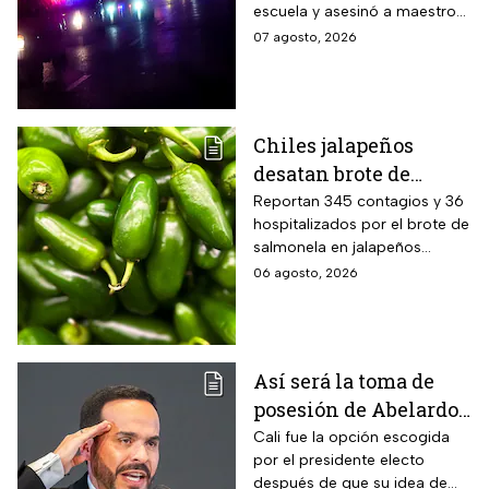
escuela y asesinó a maestros
sus abuelos
y alumnos
07 agosto, 2026
Chiles jalapeños
desatan brote de
salmonella en 27
Reportan 345 contagios y 36
hospitalizados por el brote de
estados de EUA
salmonela en jalapeños
exportados desde México
06 agosto, 2026
Así será la toma de
posesión de Abelardo
De La Espriella en
Cali fue la opción escogida
por el presidente electo
Cali, Colombia: fecha,
después de que su idea de