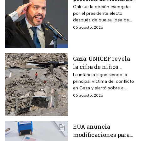
de la Espriella en Cali,
Cali fue la opción escogida
por el presidente electo
Colombia: fecha, hora
después de que su idea de
y dónde ver
hacerlo en una guarnición
06 agosto, 2026
militar en Popayán, fuera
descartada.
Gaza: UNICEF revela
la cifra de niños
muertos tras alto al
La infancia sigue siendo la
principal víctima del conflicto
fuego
en Gaza y alertó sobre el
aumento de menores
06 agosto, 2026
fallecidos, la crisis humanitaria
y la urgencia de alcanzar un
acuerdo que permita detener
la violencia.
EUA anuncia
modificaciones para