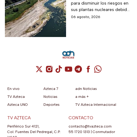
para disminuir los riesgos en
Guerra Mundial
sus plantas nucleares debido
a los mínimos históricos
06 agosto, 2026
Cuenta de X / Twitter (se abre en una nuev
Cuenta de Instagram (se abre en una n
Cuenta de TikTok (se abre en una
Cuenta de YouTube (se abre 
Cuenta de Telegram (se a
Cuenta de Facebook 
Cuenta de Whats
En vivo
Azteca 7
adn Noticias
TV Azteca
Noticias
a más +
Azteca UNO
Deportes
TV Azteca Internacional
TV AZTECA
CONTACTO
Periférico Sur 4121,
contacto@tvazteca.com
Col. Fuentes Del Pedregal, C.P.
55 1720 1313
|
Conmutador