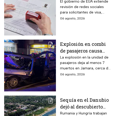
el trámite de la visa:
El gobierno de EUA extiende
revisión de redes sociales
mexicanos deberán
para solicitantes de visa,
cumplir nueva
incluyendo mexicanos y
06 agosto, 2026
medida
periodistas. ¿Qué opinas
sobre este control digital y su
impacto en la privacidad?
Explosión en combi
de pasajeros causa
terror en las calles de
La explosión en la unidad de
pasajeros deja al menos 7
Jaramana en Damasco
muertos en Jamara, cerca de
Damasco; autoridades
06 agosto, 2026
investigan posible atentado
con artefacto explosivo.
Sequía en el Danubio
dejó al descubierto
buques de la Segunda
Rumania y Hungría trabajan