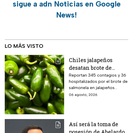
sigue a adn Noticias en Google
News!
LO MÁS VISTO
Chiles jalapeños
desatan brote de
salmonella en 27
Reportan 345 contagios y 36
hospitalizados por el brote de
estados de EUA
salmonela en jalapeños
exportados desde México
06 agosto, 2026
Así será la toma de
posesión de Abelardo