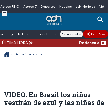
Azteca UNO
Azteca 7
Deportes
Noticias
adn Noticias
Video
Skip to main content
Suscríbete
ica
Seguridad
Internacional
Finanzas
adn Noticias Radio
Esp
TV En Vivo
ÚLTIMA HORA
Detienen al exgo
/
Internacional
/
Nota
VIDEO: En Brasil los niños
vestirán de azul y las niñas de