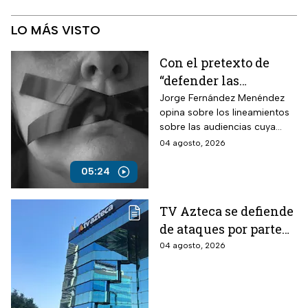
LO MÁS VISTO
Con el pretexto de
“defender las
audiencias”, crearán
Jorge Fernández Menéndez
opina sobre los lineamientos
un modelo de control
sobre las audiencias cuya
para silenciar la
finalidad es la censura y que
04 agosto, 2026
crítica
México no tenga acceso a la
verdad.
05:24
TV Azteca se defiende
de ataques por parte
del Gobierno de
04 agosto, 2026
México: “Son
lineamientos
diseñados para