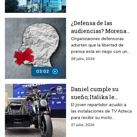
callarnos”
¿Defensa de las
audiencias? Morena
planea restringir la
Organizaiones defensoras
advirten que la libertad de
libertad e expresión y
prensa está en riego con una
ampliar censura
nueva ley sobre la supuesta
28 julio, 2026
defensa de las audiencias.
03:02
Daniel cumple su
sueño; Italika le
regala una moto
El joven repartidor acudió a
las instalaciones de TV Azteca
adaptada para su silla
para recibir su moto
de ruedas “me
adaptada; su historia se
27 julio, 2026
encanta su diseño”
viralizó en redes sociales.