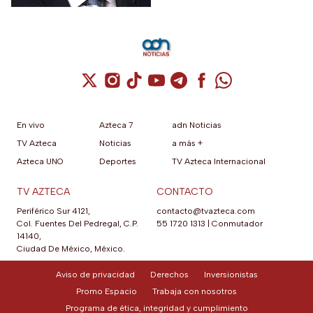
como la libertad de expresión
y el derecho a la propia
imagen.
Cuenta de X / Twitter (se abre en una nuev
Cuenta de Instagram (se abre en una n
Cuenta de TikTok (se abre en una
Cuenta de YouTube (se abre 
Cuenta de Telegram (se a
Cuenta de Facebook 
Cuenta de Whats
En vivo
Azteca 7
adn Noticias
TV Azteca
Noticias
a más +
Azteca UNO
Deportes
TV Azteca Internacional
TV AZTECA
CONTACTO
Periférico Sur 4121,
contacto@tvazteca.com
Col. Fuentes Del Pedregal, C.P.
55 1720 1313
|
Conmutador
14140,
Ciudad De México, México.
Aviso de privacidad
Derechos
Inversionistas
Promo Espacio
Trabaja con nosotros
Programa de ética, integridad y cumplimiento