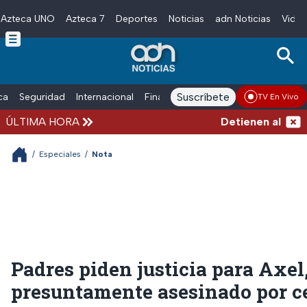
Azteca UNO
Azteca 7
Deportes
Noticias
adn Noticias
Video
Skip to main content
Suscríbete
ica
Seguridad
Internacional
Finanzas
adn Noticias Radio
Esp
TV En Vivo
ÚLTIMA HORA
Detienen al exgob
/
Especiales
/
Nota
Padres piden justicia para Axel
presuntamente asesinado por c