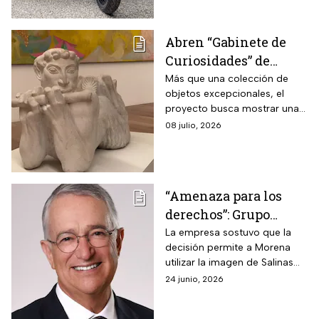
Abren “Gabinete de
Curiosidades” de
Ricardo y María Laura
Más que una colección de
objetos excepcionales, el
Salinas con cerca de
proyecto busca mostrar una
300 piezas históricas
forma de comprender la
08 julio, 2026
historia, el arte y la
construcción del
conocimiento.
“Amenaza para los
derechos”: Grupo
Salinas se pronuncia
La empresa sostuvo que la
decisión permite a Morena
sobre resolución del
utilizar la imagen de Salinas
TEPJF que avala spot
Pliego sin autorización,
24 junio, 2026
de Morena
representa un retroceso para
derechos fundamentales