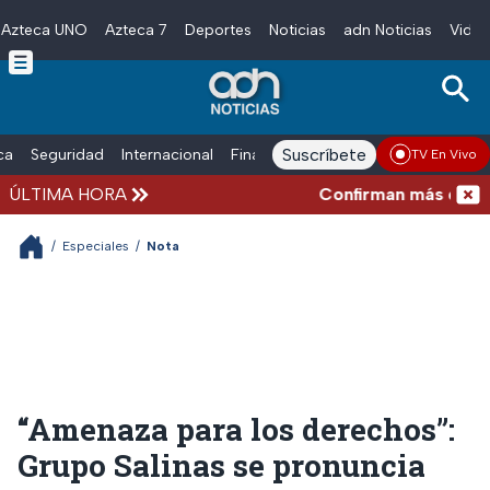
Azteca UNO
Azteca 7
Deportes
Noticias
adn Noticias
Video
Skip to main content
Suscríbete
ica
Seguridad
Internacional
Finanzas
adn Noticias Radio
Esp
TV En Vivo
ÚLTIMA HORA
Confirman más de 100 mu
/
Especiales
/
Nota
“Amenaza para los derechos”:
Grupo Salinas se pronuncia