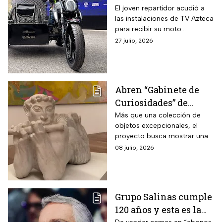
regala una moto
El joven repartidor acudió a
las instalaciones de TV Azteca
adaptada para su silla
para recibir su moto
de ruedas “me
adaptada; su historia se
27 julio, 2026
encanta su diseño”
viralizó en redes sociales.
Abren “Gabinete de
Curiosidades” de
Ricardo y María Laura
Más que una colección de
objetos excepcionales, el
Salinas con cerca de
proyecto busca mostrar una
300 piezas históricas
forma de comprender la
08 julio, 2026
historia, el arte y la
construcción del
conocimiento.
Grupo Salinas cumple
120 años y esta es la