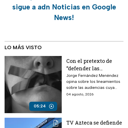
sigue a adn Noticias en Google
News!
LO MÁS VISTO
Con el pretexto de
“defender las
audiencias”, crearán
Jorge Fernández Menéndez
opina sobre los lineamientos
un modelo de control
sobre las audiencias cuya
para silenciar la
finalidad es la censura y que
04 agosto, 2026
crítica
México no tenga acceso a la
verdad.
05:24
TV Azteca se defiende