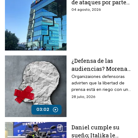
de ataques por parte
del Gobierno de
04 agosto, 2026
México: “Son
lineamientos
diseñados para
callarnos”
¿Defensa de las
audiencias? Morena
planea restringir la
Organizaiones defensoras
advirten que la libertad de
libertad e expresión y
prensa está en riego con una
ampliar censura
nueva ley sobre la supuesta
28 julio, 2026
defensa de las audiencias.
03:02
Daniel cumple su
sueño; Italika le