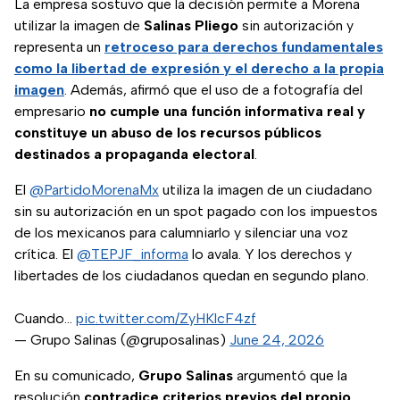
La empresa sostuvo que la decisión permite a Morena
utilizar la imagen de
Salinas Pliego
sin autorización y
representa un
retroceso para derechos fundamentales
como la libertad de expresión y el derecho a la propia
imagen
. Además, afirmó que el uso de a fotografía del
empresario
no cumple una función informativa real y
constituye un abuso de los recursos públicos
destinados a propaganda electoral
.
El
@PartidoMorenaMx
utiliza la imagen de un ciudadano
sin su autorización en un spot pagado con los impuestos
de los mexicanos para calumniarlo y silenciar una voz
crítica. El
@TEPJF_informa
lo avala. Y los derechos y
libertades de los ciudadanos quedan en segundo plano.
Cuando…
pic.twitter.com/ZyHKlcF4zf
— Grupo Salinas (@gruposalinas)
June 24, 2026
En su comunicado,
Grupo Salinas
argumentó que la
resolución
contradice criterios previos del propio