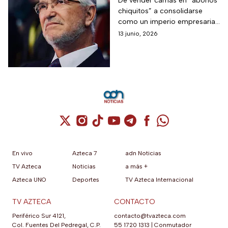
historia que inició en
De vender camas en “abonos
chiquitos” a consolidarse
1906
como un imperio empresarial,
Grupo Salinas cumple 120
13 junio, 2026
años de trayectoria y esta es
la historia que lo rodea.
Cuenta de X / Twitter (se abre en una nuev
Cuenta de Instagram (se abre en una n
Cuenta de TikTok (se abre en una
Cuenta de YouTube (se abre 
Cuenta de Telegram (se a
Cuenta de Facebook 
Cuenta de Whats
En vivo
Azteca 7
adn Noticias
TV Azteca
Noticias
a más +
Azteca UNO
Deportes
TV Azteca Internacional
TV AZTECA
CONTACTO
Periférico Sur 4121,
contacto@tvazteca.com
Col. Fuentes Del Pedregal, C.P.
55 1720 1313
|
Conmutador