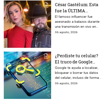
propiedades aislantes
César Gastélum: Esta
térmicas frente al frío y calor,
fue la ÚLTIMA
reducción del paso de ruidos
exteriores y aplicación directa
publicación del
El famoso influencer fue
mediante cepillo de ixtle sin
asesinado a balazos durante
influencer en redes
necesidad de tela de refuerzo
una transmisión en vivo en
sociales: “La cita
adicional.
calles del municipio de
06 agosto, 2026
fresita” | VIDEO
Culiacán en Sinaloa.
¿Perdiste tu celular?
El truco de Google
para localizarlo y
Google te ayuda a localizar,
bloquear o borrar tus datos
proteger tus datos
del celular, incluso de forma
remota; debes tener activada
06 agosto, 2026
esta función para proteger tu
información antes de que sea
tarde.