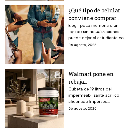
control desde smartphone y
¿Qué tipo de celular
capacidad de gestión
conviene comprar
mediante inteligencia artificial
con modo AI Auto Cooling
para el regreso a
Elegir poca memoria o un
que ajusta automáticamente
equipo sin actualizaciones
clases? La guía según
el rendimiento según
puede dejar al estudiante con
el nivel escolar
condiciones ambientales.
un celular lento e
06 agosto, 2026
incompatible
Walmart pone en
rebaja
impermeabilizante
Cubeta de 19 litros del
impermeabilizante acrílico
ecológico Impersec 10
siliconado Impersec
años con caucho
formulado con hasta 60 por
06 agosto, 2026
reciclado de 19 litros
ciento de caucho reciclado
para la temporada de
de llantas, vida útil
garantizada hasta 10 años,
lluvias