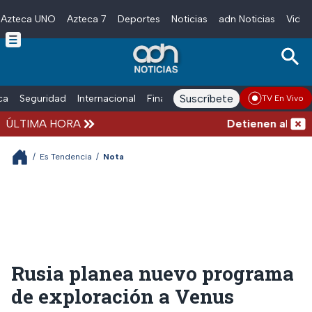
Azteca UNO
Azteca 7
Deportes
Noticias
adn Noticias
Video
Skip to main content
Suscríbete
ica
Seguridad
Internacional
Finanzas
adn Noticias Radio
Esp
TV En Vivo
ÚLTIMA HORA
Detienen al exgo
/
Es Tendencia
/
Nota
Rusia planea nuevo programa
de exploración a Venus