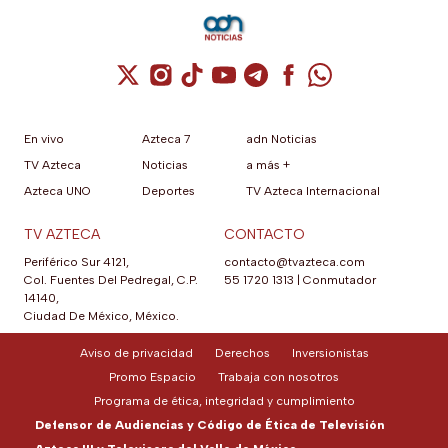
Cuenta de X / Twitter (se abre en una nuev
Cuenta de Instagram (se abre en una n
Cuenta de TikTok (se abre en una
Cuenta de YouTube (se abre 
Cuenta de Telegram (se a
Cuenta de Facebook 
Cuenta de Whats
En vivo
Azteca 7
adn Noticias
TV Azteca
Noticias
a más +
Azteca UNO
Deportes
TV Azteca Internacional
TV AZTECA
CONTACTO
Periférico Sur 4121,
contacto@tvazteca.com
Col. Fuentes Del Pedregal, C.P.
55 1720 1313
|
Conmutador
14140,
Ciudad De México, México.
Aviso de privacidad
Derechos
Inversionistas
Promo Espacio
Trabaja con nosotros
Programa de ética, integridad y cumplimiento
Defensor de Audiencias y Código de Ética de Televisión