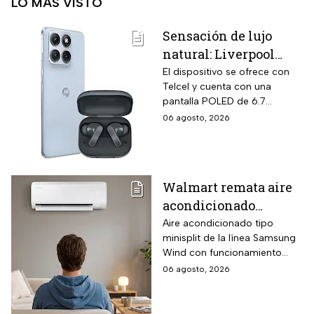
LO MÁS VISTO
Sensación de lujo
natural: Liverpool
remata el Motorola
El dispositivo se ofrece con
Telcel y cuenta con una
Edge 70 Fusion de
pantalla POLED de 6.7
256GB de
pulgadas y funciones
06 agosto, 2026
almacenamiento,
enfocadas en rendimiento,
cámara de 50MP y
fotografía y entretenimiento.
audífonos de regalo
Walmart remata aire
acondicionado
Samsung Wind
Aire acondicionado tipo
minisplit de la línea Samsung
Inverter frío y calor 1
Wind con funcionamiento
tonelada con WiFi y
bidireccional frío y calor
06 agosto, 2026
$3,500 de descuento
mediante bomba de calor
integrada, conectividad
SmartThings vía WiFi para