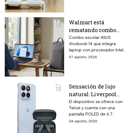
ventajas de cada uno para
que elijas el que más le
convenga.
Walmart está
rematando combo
para regreso a clases
Combo escolar ASUS
Vivobook 14 que integra
con laptop ASUS
laptop con procesador Intel
Vivobook de 256GB y
Core i3-1315U de 6 núcleos
07 agosto, 2026
14 pulgadas + mochila
con velocidad Turbo hasta
con hasta 6 MSI
4.5 GHz, memoria RAM DDR4
de 24 gigabytes, pantalla Full
HD antirreflejos de 14
Sensación de lujo
pulgadas y mochila ASUS
natural: Liverpool
incluida en el mismo
empaque oficial.
remata el Motorola
El dispositivo se ofrece con
Telcel y cuenta con una
Edge 70 Fusion de
pantalla POLED de 6.7
256GB de
pulgadas y funciones
06 agosto, 2026
almacenamiento,
enfocadas en rendimiento,
cámara de 50MP y
fotografía y entretenimiento.