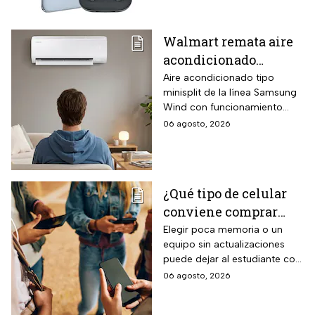
audífonos de regalo
Walmart remata aire
acondicionado
Samsung Wind
Aire acondicionado tipo
minisplit de la línea Samsung
Inverter frío y calor 1
Wind con funcionamiento
tonelada con WiFi y
bidireccional frío y calor
06 agosto, 2026
$3,500 de descuento
mediante bomba de calor
integrada, conectividad
SmartThings vía WiFi para
control desde smartphone y
¿Qué tipo de celular
capacidad de gestión
conviene comprar
mediante inteligencia artificial
con modo AI Auto Cooling
para el regreso a
Elegir poca memoria o un
que ajusta automáticamente
equipo sin actualizaciones
clases? La guía según
el rendimiento según
puede dejar al estudiante con
el nivel escolar
condiciones ambientales.
un celular lento e
06 agosto, 2026
incompatible