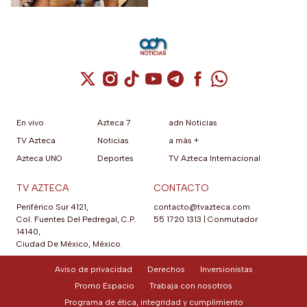
Cuenta de X / Twitter (se abre en una nuev
Cuenta de Instagram (se abre en una n
Cuenta de TikTok (se abre en una
Cuenta de YouTube (se abre 
Cuenta de Telegram (se a
Cuenta de Facebook 
Cuenta de Whats
En vivo
Azteca 7
adn Noticias
TV Azteca
Noticias
a más +
Azteca UNO
Deportes
TV Azteca Internacional
TV AZTECA
CONTACTO
Periférico Sur 4121,
contacto@tvazteca.com
Col. Fuentes Del Pedregal, C.P.
55 1720 1313
|
Conmutador
14140,
Ciudad De México, México.
Aviso de privacidad
Derechos
Inversionistas
Promo Espacio
Trabaja con nosotros
Programa de ética, integridad y cumplimiento