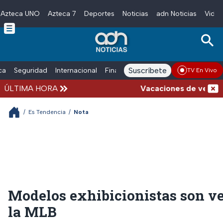
Azteca UNO
Azteca 7
Deportes
Noticias
adn Noticias
Video
Skip to main content
Suscríbete
ica
Seguridad
Internacional
Finanzas
adn Noticias Radio
Esp
TV En Vivo
ÚLTIMA HORA
Vacaciones de verano com
/
Es Tendencia
/
Nota
Modelos exhibicionistas son v
la MLB