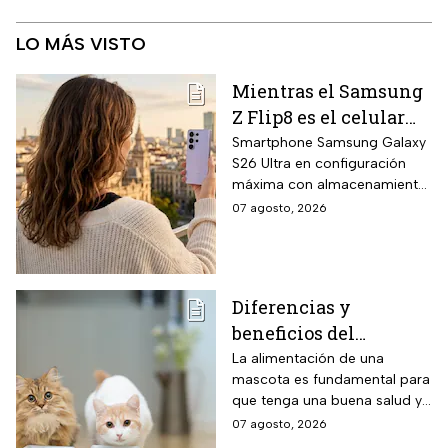
LO MÁS VISTO
Mientras el Samsung
Z Flip8 es el celular
más esperado,
Smartphone Samsung Galaxy
S26 Ultra en configuración
Walmart está
máxima con almacenamiento
rematando el Galaxy
UFS 4.1 de 1 terabyte, memoria
07 agosto, 2026
S26 Ultra de 1TB a
RAM LPDDR5X de 16
mitad de precio y
gigabytes, pantalla AMOLED
WQHD+ de 6.9 pulgadas y
hasta 18 MSI
cámara principal de 200
Diferencias y
megapíxeles con nueva lente
beneficios del
f/1.4 un 47 por ciento más
luminosa que la generación
alimento húmedo y
La alimentación de una
anterior.
mascota es fundamental para
seco para gato
que tenga una buena salud y
si tienes gato, te decimos los
07 agosto, 2026
tipos de alimento y las