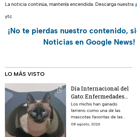
La noticia continúa, mantenla encendida. Descarga nuestra
ytc
¡No te pierdas nuestro contenido, s
Noticias en Google News!
LO MÁS VISTO
Día Internacional del
Gato: Enfermedades
más comunes y cómo
Los michis han ganado
terreno como una de las
cuidar a estos felinos
mascotas favoritas de las
familias mexicanas y hoy 8 de
08 agosto, 2026
agosto es el Día Internacional
del gato.