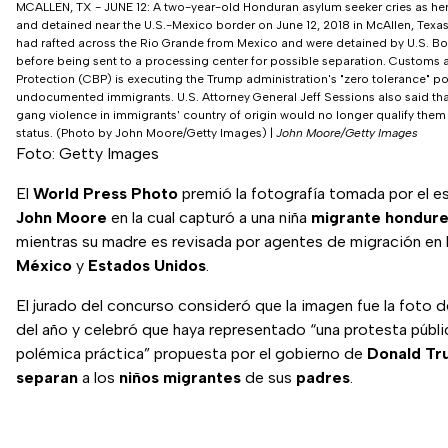
MCALLEN, TX - JUNE 12: A two-year-old Honduran asylum seeker cries as he
and detained near the U.S.-Mexico border on June 12, 2018 in McAllen, Texa
had rafted across the Rio Grande from Mexico and were detained by U.S. Bo
before being sent to a processing center for possible separation. Customs
Protection (CBP) is executing the Trump administration's "zero tolerance" p
undocumented immigrants. U.S. Attorney General Jeff Sessions also said th
gang violence in immigrants' country of origin would no longer qualify them 
status. (Photo by John Moore/Getty Images)
|
John Moore/Getty Images
Foto: Getty Images
El
World Press Photo
premió la fotografía tomada por el 
John Moore
en la cual capturó a una niña
migrante hondur
mientras su madre es revisada por agentes de migración en l
México
y
Estados Unidos
.
El jurado del concurso consideró que la imagen fue la foto 
del año y celebró que haya representado “una protesta públic
polémica práctica” propuesta por el gobierno de
Donald Tr
separan
a los
niños migrantes
de sus
padres
.