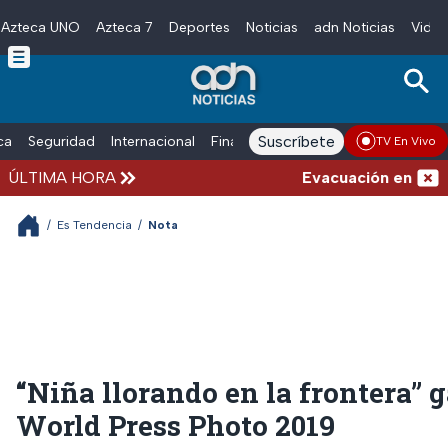
Azteca UNO
Azteca 7
Deportes
Noticias
adn Noticias
Video
Skip to main content
Suscríbete
ica
Seguridad
Internacional
Finanzas
adn Noticias Radio
Esp
TV En Vivo
ÚLTIMA HORA
Evacuación en la alca
/
Es Tendencia
/
Nota
“Niña llorando en la frontera” g
World Press Photo 2019