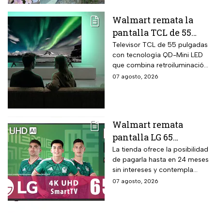
de morir.
Walmart remata la
pantalla TCL de 55
pulgadas 4K QD-Mini
Televisor TCL de 55 pulgadas
con tecnología QD-Mini LED
Led con $6,600 de
que combina retroiluminación
descuento en línea y
Mini LED de casi precisión
07 agosto, 2026
hasta 24 meses sin
pixel con puntos cuánticos
intereses
QLED, resolución 4K UHD,
audio Onkyo 2.1 con
subwoofer, Dolby Atmos y
Walmart remata
plataforma Google TV.
pantalla LG 65
pulgadas UHD 4K con
La tienda ofrece la posibilidad
de pagarla hasta en 24 meses
funciones de
sin intereses y contempla
inteligencia artificial
devoluciones hasta 30 días
07 agosto, 2026
ThinQ
después de recibir el
producto.