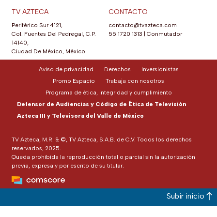
TV AZTECA
CONTACTO
Periférico Sur 4121,
contacto@tvazteca.com
Col. Fuentes Del Pedregal, C.P.
55 1720 1313
|
Conmutador
14140,
Ciudad De México, México.
Aviso de privacidad
Derechos
Inversionistas
Promo Espacio
Trabaja con nosotros
Programa de ética, integridad y cumplimiento
Defensor de Audiencias y Código de Ética de Televisión
Azteca III y Televisora del Valle de México
TV Azteca, M.R. & ©, TV Azteca, S.A.B. de C.V. Todos los derechos
reservados, 2025.
Queda prohibida la reproducción total o parcial sin la autorización
previa, expresa y por escrito de su titular.
Subir inicio