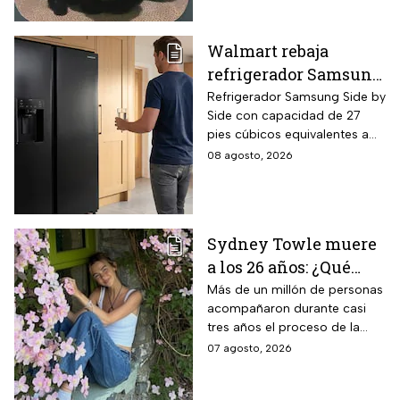
Walmart rebaja
refrigerador Samsung
Side by Side 27 pies
Refrigerador Samsung Side by
Side con capacidad de 27
negro para familias
pies cúbicos equivalentes a
con casi 40% de
716 litros, tecnología
08 agosto, 2026
descuento
SpaceMax que amplía el
espacio interior mediante
paredes delgadas de alta
eficiencia, compresor Digital
Sydney Towle muere
Inverter con 20 años de
a los 26 años: ¿Qué
garantía exclusiva,
dispensador de agua y hielo
cáncer padecía la
Más de un millón de personas
en la puerta y fábrica de
acompañaron durante casi
estrella de TikTok?
hielos automática.
tres años el proceso de la
creadora: tratamientos,
07 agosto, 2026
cirugías y hasta cumplió uno
de sus grandes sueños antes