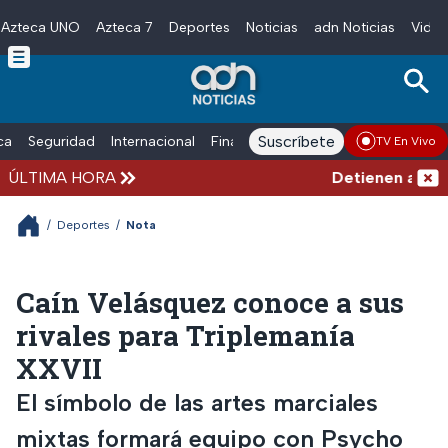
Azteca UNO
Azteca 7
Deportes
Noticias
adn Noticias
Video
Skip to main content
Suscríbete
ica
Seguridad
Internacional
Finanzas
adn Noticias Radio
Esp
TV En Vivo
ÚLTIMA HORA
Detienen al exg
/
Deportes
/
Nota
Caín Velásquez conoce a sus
rivales para Triplemanía
XXVII
El símbolo de las artes marciales
mixtas formará equipo con Psycho