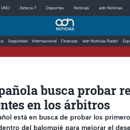
a UNO
Azteca 7
Deportes
Noticias
adn Noticias
ica
Seguridad
Internacional
Finanzas
adn Noticias Radio
Esp
pañola busca probar re
entes en los árbitros
añol está en busca de probar los primero
 dentro del balompié para mejorar el de