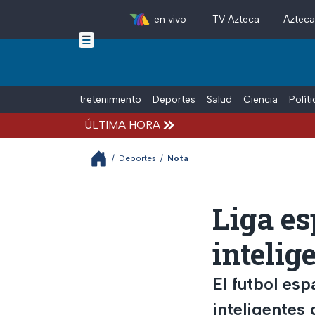
en vivo
TV Azteca
Aztec
Skip to main content
Tiempo Libre
Entretenimiento
Deportes
Salud
Ciencia
Polít
ÚLTIMA HORA
/
Deportes
/
Nota
Liga es
intelig
El futbol esp
inteligentes