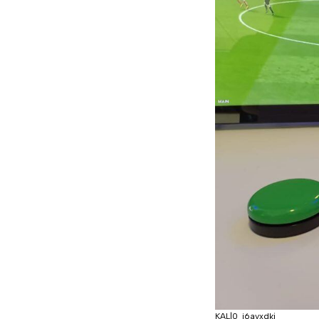
KAL|0_i6avxdkj