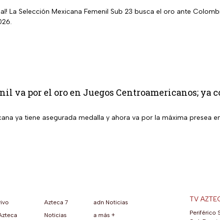
inal! La Selección Mexicana Femenil Sub 23 busca el oro ante Colom
026.
l va por el oro en Juegos Centroamericanos; ya co
ana ya tiene asegurada medalla y ahora va por la máxima presea 
TV AZTE
vivo
Azteca 7
adn Noticias
Periférico 
Azteca
Noticias
a más +