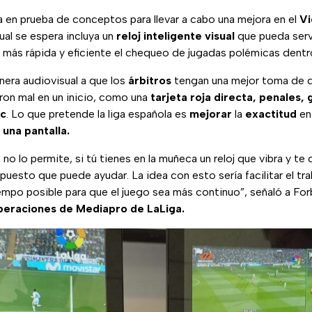
 en prueba de conceptos para llevar a cabo una mejora en el
Vi
ual se espera incluya un
reloj inteligente visual
que pueda serv
 más rápida y eficiente el chequeo de jugadas polémicas dent
era audiovisual a que los
árbitros
tengan una mejor toma de d
ron mal en un inicio, como una
tarjeta roja directa, penales, 
tc
. Lo que pretende la liga española es
mejorar
la
exactitud
en 
 una pantalla.
 no lo permite, si tú tienes en la muñeca un reloj que vibra y te
puesto que puede ayudar. La idea con esto sería facilitar el tra
iempo posible para que el juego sea más continuo”, señaló a F
eraciones de Mediapro de LaLiga.