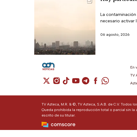
La contaminación 
necesario activar 
06 agosto, 2026
En 
TV 
Cuenta de X / Twitter (se abre en una n
Cuenta de Instagram (se abre en u
Cuenta de TikTok (se abre en 
Cuenta de YouTube (se ab
Cuenta de Telegram (
Cuenta de Facebo
Cuenta de Wh
Azt
TV Azteca, M.R. & ©, TV Azteca, S.A.B. de C.V. Todos l
Queda prohibida la reproducción total o parcial sin la 
escrito de su titular.