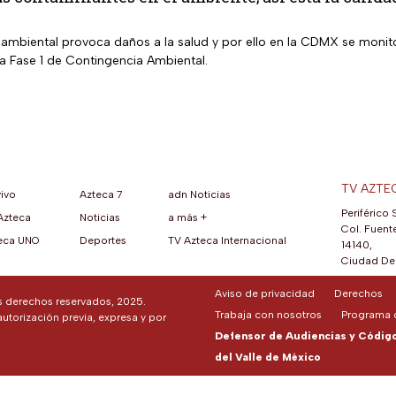
ambiental provoca daños a la salud y por ello en la CDMX se monitor
la Fase 1 de Contingencia Ambiental.
TV AZTE
vivo
Azteca 7
adn Noticias
Periférico 
Azteca
Noticias
a más +
ueva pestaña)
na nueva pestaña)
una nueva pestaña)
re en una nueva pestaña)
se abre en una nueva pestaña)
ok (se abre en una nueva pestaña)
atsApp (se abre en una nueva pestaña)
Col. Fuente
eca UNO
Deportes
TV Azteca Internacional
14140,
Ciudad De 
Aviso de privacidad
Derechos
os derechos reservados, 2025.
Trabaja con nosotros
Programa d
autorización previa, expresa y por
Defensor de Audiencias y Código 
del Valle de México