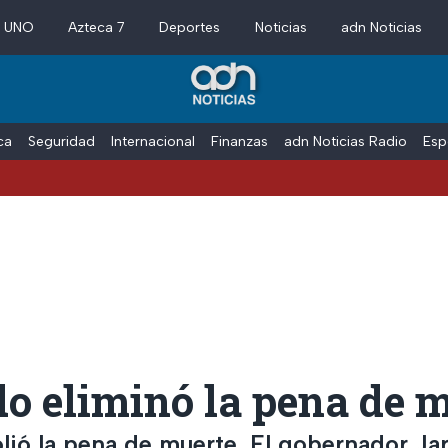
a UNO
Azteca 7
Deportes
Noticias
adn Noticias
ica
Seguridad
Internacional
Finanzas
adn Noticias Radio
Esp
Detien
o eliminó la pena de 
lió la pena de muerte. El gobernador Jar