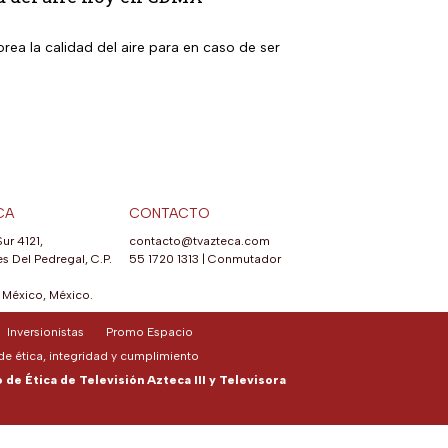
ea la calidad del aire para en caso de ser
CA
CONTACTO
Sur 4121,
contacto@tvazteca.com
s Del Pedregal, C.P.
55 1720 1313
|
Conmutador
México, México.
Inversionistas
Promo Espacio
e ética, integridad y cumplimiento
de Ética de Televisión Azteca III y Televisora