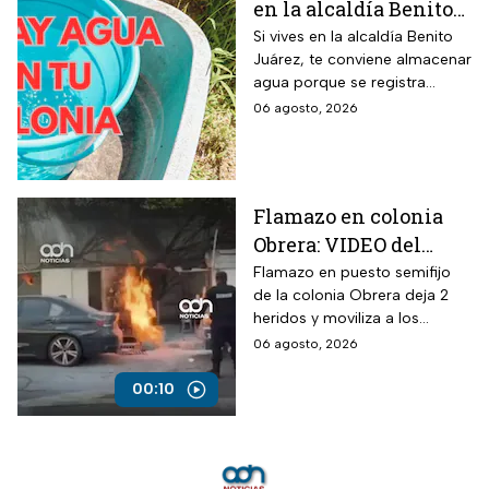
en la alcaldía Benito
Juárez? Lista de
Si vives en la alcaldía Benito
Juárez, te conviene almacenar
colonias afectadas
agua porque se registra
hasta el viernes
suspensión del suministro por
06 agosto, 2026
más de 48 horas.
Flamazo en colonia
Obrera: VIDEO del
siniestro en puesto
Flamazo en puesto semifijo
de la colonia Obrera deja 2
semifijo que dejó
heridos y moviliza a los
heridos
servicios de emergencia en
06 agosto, 2026
Isabel la Católica y
Chimalpopoca.
00:10