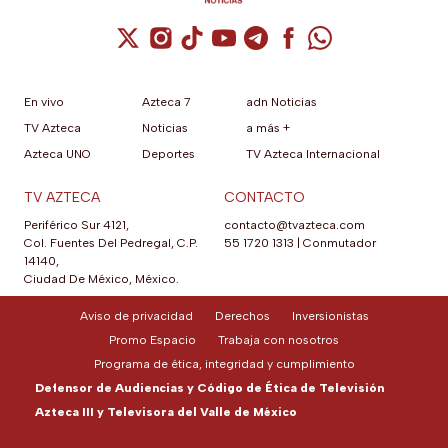
Cuenta de X / Twitter (se abre en una nuev
Cuenta de Instagram (se abre en una n
Cuenta de TikTok (se abre en una
Cuenta de YouTube (se abre 
Cuenta de Telegram (se a
Cuenta de Facebook 
Cuenta de Whats
En vivo
Azteca 7
adn Noticias
TV Azteca
Noticias
a más +
Azteca UNO
Deportes
TV Azteca Internacional
TV AZTECA
CONTACTO
Periférico Sur 4121,
contacto@tvazteca.com
Col. Fuentes Del Pedregal, C.P.
55 1720 1313
|
Conmutador
14140,
Ciudad De México, México.
Aviso de privacidad
Derechos
Inversionistas
Promo Espacio
Trabaja con nosotros
Programa de ética, integridad y cumplimiento
Defensor de Audiencias y Código de Ética de Televisión
Azteca III y Televisora del Valle de México