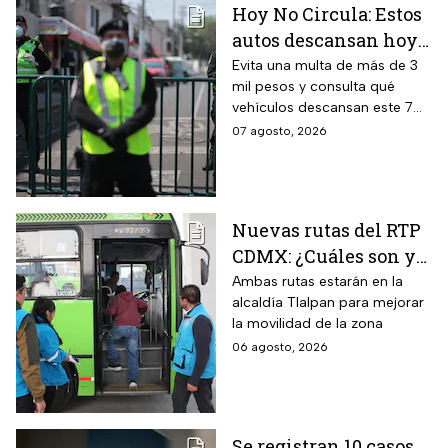
Hoy No Circula: Estos
autos descansan hoy
viernes 7 de agosto en
Evita una multa de más de 3
mil pesos y consulta qué
CDMX y EDOMEX
vehículos descansan este 7
de agosto, los horarios del
07 agosto, 2026
programa y quiénes están
exentos en la CDMX y el
Estado de México.
Nuevas rutas del RTP
CDMX: ¿Cuáles son y
con qué estaciones
Ambas rutas estarán en la
alcaldía Tlalpan para mejorar
del Metrobús
la movilidad de la zona
conectan?
06 agosto, 2026
Se registran 10 casos