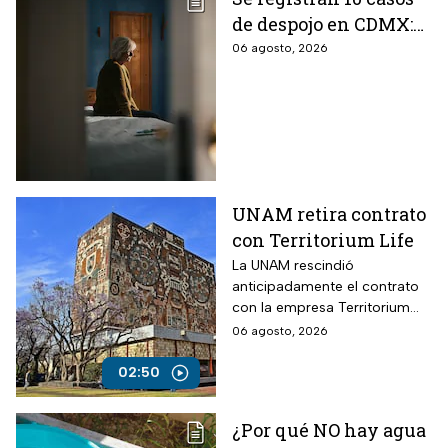
de despojo en CDMX:
adultos mayores son
06 agosto, 2026
las principales
víctimas
UNAM retira contrato
con Territorium Life
La UNAM rescindió
anticipadamente el contrato
con la empresa Territorium
Life, encargada del examen
06 agosto, 2026
de ingreso a licenciatura.
02:50
¿Por qué NO hay agua