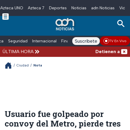
Azteca UNO
Azteca 7
Deportes
Noticias
adn Noticias
Video
Skip to main content
Suscríbete
ica
Seguridad
Internacional
Finanzas
adn Noticias Radio
Esp
TV En Vivo
ÚLTIMA HORA
Detienen al exgo
/
Ciudad
/
Nota
Usuario fue golpeado por
convoy del Metro, pierde tres